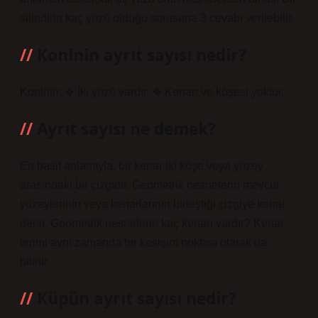
silindirin kaç yüzü olduğu sorusuna 3 cevabı verilebilir.
Koninin ayrıt sayısı nedir?
Koninin; ❖ İki yüzü vardır. ❖ Kenarı ve köşesi yoktur.
Ayrıt sayısı ne demek?
En basit anlamıyla, bir kenar iki köşe veya yüzey
arasındaki bir çizgidir. Geometrik nesnelerin mevcut
yüzeylerinin veya kenarlarının birleştiği çizgiye kenar
denir. Geometrik nesnelerin kaç kenarı vardır? Kenar
terimi aynı zamanda bir kesişim noktası olarak da
bilinir.
Küpün ayrıt sayısı nedir?