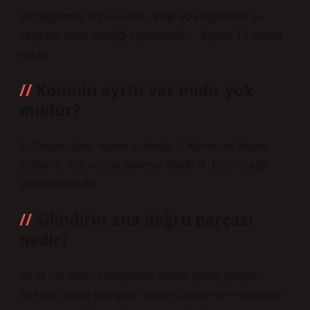
Bu bağlamda küpün kenar, köşe ve köşelerinin şu
sayılarla ifade edildiği söylenebilir; – Küpün 12 kenarı
vardır.
Koninin ayrıtı var mıdır yok
mudur?
1- Tabanı daire, tepesi noktadır. 2- Kenarı ve köşesi
yoktur. 3- Yan yüzeyi dairesel disktir. 4- Düz ve eğri
yüzeyleri vardır.
Silindirin ana doğru parçası
nedir?
Alt ve üst taban yüzeylerine silindir yüzey parçası,
silindirin yanal yüzeyine taban yüzeylerinin merkezleri