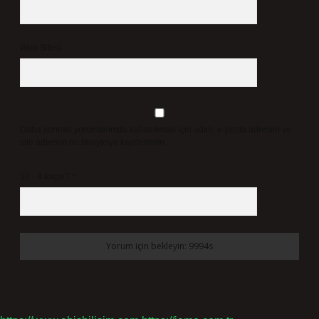
Web Sitesi
Daha sonraki yorumlarımda kullanılması için adım, e-posta adresim ve
site adresim bu tarayıcıya kaydedilsin.
10 - 4 kaçtır?
*