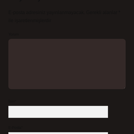
E-posta adresiniz yayınlanmayacak.
Gerekli alanlar
*
ile işaretlenmişlerdir
Yorum
İsim*
E-Posta*