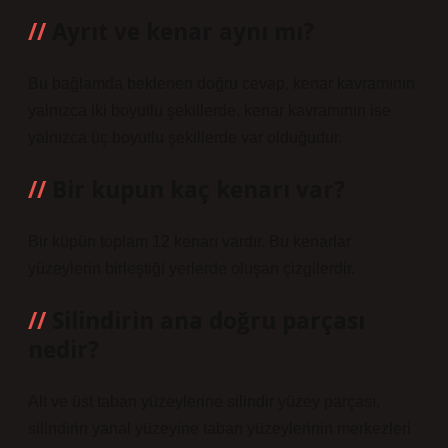
Ayrıt ve kenar aynı mı?
Bu bağlamda beklenen doğru cevap, kenar kavramının
yalnızca iki boyutlu şekillerde, kenar kavramının ise
yalnızca üç boyutlu şekillerde var olduğudur.
Bir kupun kaç kenarı var?
Bir küpün toplam 12 kenarı vardır. Bu kenarlar
yüzeylerin birleştiği yerlerde oluşan çizgilerdir.
Silindirin ana doğru parçası
nedir?
Alt ve üst taban yüzeylerine silindir yüzey parçası,
silindirin yanal yüzeyine taban yüzeylerinin merkezleri