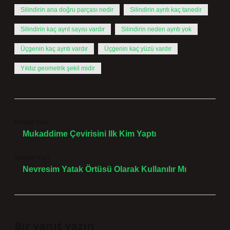
Silindirin ana doğru parçası nedir
Silindirin ayrıtı kaç tanedir
Silindirin kaç ayrıt sayısı vardır
Silindirin neden ayrıtı yok
Üçgenin kaç ayrıtı vardır
Üçgenin kaç yüzü vardır
Yıldız geometrik şekil midir
Önceki Yazı
Mukaddime Çevirisini Ilk Kim Yaptı
Sonraki Yazı
Nevresim Yatak Örtüsü Olarak Kullanılır Mı
Bir yanıt yazın