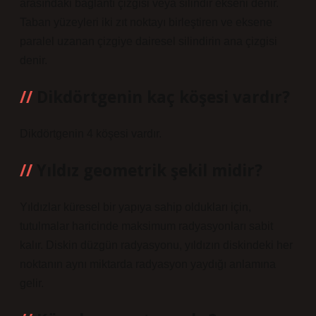
arasındaki bağlantı çizgisi veya silindir ekseni denir.
Taban yüzeyleri iki zıt noktayı birleştiren ve eksene
paralel uzanan çizgiye dairesel silindirin ana çizgisi
denir.
Dikdörtgenin kaç köşesi vardır?
Dikdörtgenin 4 köşesi vardır.
Yıldız geometrik şekil midir?
Yıldızlar küresel bir yapıya sahip oldukları için,
tutulmalar haricinde maksimum radyasyonları sabit
kalır. Diskin düzgün radyasyonu, yıldızın diskindeki her
noktanın aynı miktarda radyasyon yaydığı anlamına
gelir.