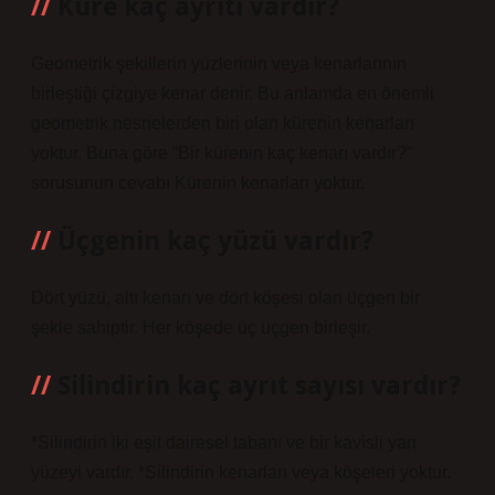
Küre kaç ayrıtı vardır?
Geometrik şekillerin yüzlerinin veya kenarlarının
birleştiği çizgiye kenar denir. Bu anlamda en önemli
geometrik nesnelerden biri olan kürenin kenarları
yoktur. Buna göre “Bir kürenin kaç kenarı vardır?”
sorusunun cevabı Kürenin kenarları yoktur.
Üçgenin kaç yüzü vardır?
Dört yüzü, altı kenarı ve dört köşesi olan üçgen bir
şekle sahiptir. Her köşede üç üçgen birleşir.
Silindirin kaç ayrıt sayısı vardır?
*Silindirin iki eşit dairesel tabanı ve bir kavisli yan
yüzeyi vardır. *Silindirin kenarları veya köşeleri yoktur.