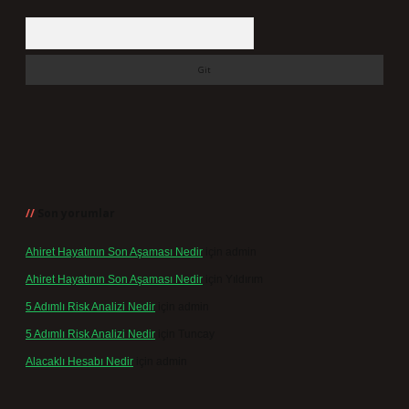
Arama
Son yorumlar
Ahiret Hayatının Son Aşaması Nedir
için
admin
Ahiret Hayatının Son Aşaması Nedir
için
Yıldırım
5 Adımlı Risk Analizi Nedir
için
admin
5 Adımlı Risk Analizi Nedir
için
Tuncay
Alacaklı Hesabı Nedir
için
admin