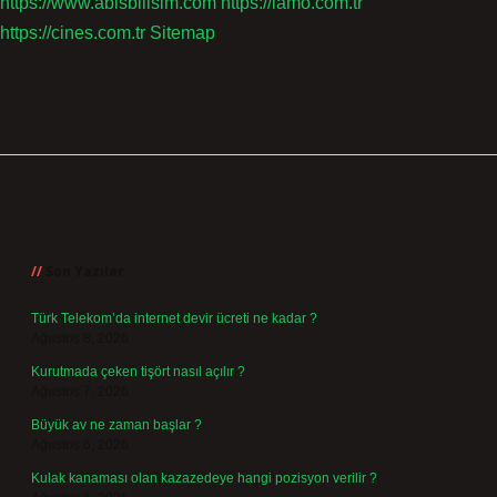
https://www.abisbilisim.com
https://iamo.com.tr
https://cines.com.tr
Sitemap
Sidebar
Son Yazılar
Türk Telekom’da internet devir ücreti ne kadar ?
Ağustos 8, 2026
Kurutmada çeken tişört nasıl açılır ?
Ağustos 7, 2026
Büyük av ne zaman başlar ?
Ağustos 6, 2026
Kulak kanaması olan kazazedeye hangi pozisyon verilir ?