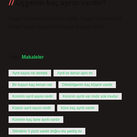
Üçgenin kaç ayrıtı vardır?
Üçgen prizmanın 6 köşesi vardır. Üçgen prizmanın 9
kenarı vardır. Üçgen prizmanın 5 yüzü vardır.
Tarih:
Makaleler
Ayrıt sayısı ne demek
Ayrıt ve kenar aynı mı
Bir kupun kaç kenarı var
Dikdörtgenin kaç köşesi vardır
Koninin ayrıt sayısı nedir
Koninin ayrıtı var mıdır yok mudur
Küpün ayrıt sayısı nedir
Küre kaç ayrıtı vardır
Kürenin kaç tane ayrıtı vardır
Silindirin 3 yüzü vardır doğru mu yanlış mı