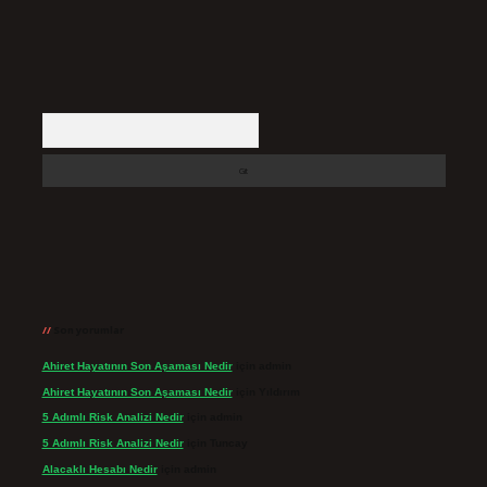
Arama
Son yorumlar
Ahiret Hayatının Son Aşaması Nedir
için
admin
Ahiret Hayatının Son Aşaması Nedir
için
Yıldırım
5 Adımlı Risk Analizi Nedir
için
admin
5 Adımlı Risk Analizi Nedir
için
Tuncay
Alacaklı Hesabı Nedir
için
admin