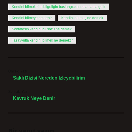
Kendini bilmek tüm bilgeliğin başlangıcıdır ne anlama gelir
Kendini bilmeye ne denir
Kendini bulmuş ne demek
Sokratesin kendini bil sözü ne demek
Tasavvufta kendini bilmek ne demektir
Önceki Yazı
Saklı Dizisi Nereden Izleyebilirim
Sonraki Yazı
Kavruk Neye Denir
Bir yanıt yazın