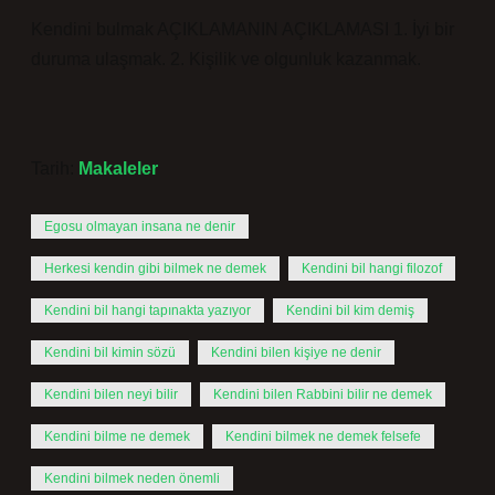
Kendini bulmak AÇIKLAMANIN AÇIKLAMASI 1. İyi bir
duruma ulaşmak. 2. Kişilik ve olgunluk kazanmak.
Tarih:
Makaleler
Egosu olmayan insana ne denir
Herkesi kendin gibi bilmek ne demek
Kendini bil hangi filozof
Kendini bil hangi tapınakta yazıyor
Kendini bil kim demiş
Kendini bil kimin sözü
Kendini bilen kişiye ne denir
Kendini bilen neyi bilir
Kendini bilen Rabbini bilir ne demek
Kendini bilme ne demek
Kendini bilmek ne demek felsefe
Kendini bilmek neden önemli