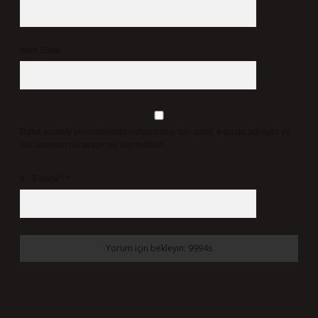
Web Sitesi
Daha sonraki yorumlarımda kullanılması için adım, e-posta adresim ve
site adresim bu tarayıcıya kaydedilsin.
9 - 5 kaçtır?
*