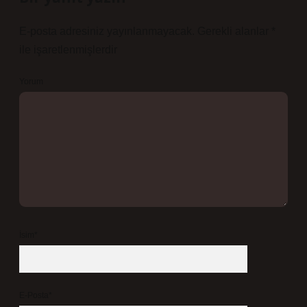
E-posta adresiniz yayınlanmayacak.
Gerekli alanlar
*
ile işaretlenmişlerdir
Yorum
İsim*
E-Posta*