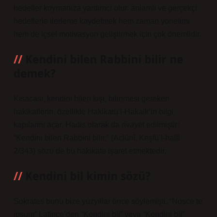
hedefler koymanıza yardımcı olur: anlamlı ve gerçekçi
hedeflerle ilerleme kaydetmek hem zaman yönetimi
hem de içsel motivasyon geliştirmek için çok önemlidir.
Kendini bilen Rabbini bilir ne
demek?
Kısacası, kendini bilen kişi, bilinmesi gereken
hakikatlerin, özellikle Hakikatü’l-Hakaik’in bilgi
kapılarını açar. Hadis olarak da rivayet edilmiştir:
“Kendini bilen Rabbini bilir.” (Aclûnî, Keşfü’l-hafâ
2/343) sözü de bu hakikate işaret etmektedir.
Kendini bil kimin sözü?
Sokrates bunu bize yüzyıllar önce söylemişti. “Nosce te
ipsum” Latince’den “Kendini bil” veya “Kendini bil”