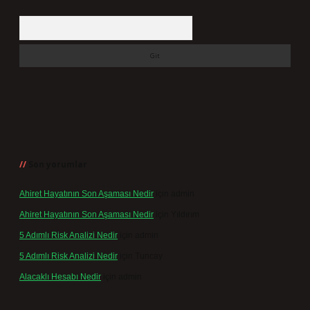
Arama
Son yorumlar
Ahiret Hayatının Son Aşaması Nedir
için
admin
Ahiret Hayatının Son Aşaması Nedir
için
Yıldırım
5 Adımlı Risk Analizi Nedir
için
admin
5 Adımlı Risk Analizi Nedir
için
Tuncay
Alacaklı Hesabı Nedir
için
admin