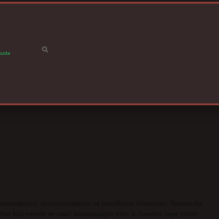
ızda
eteneklerini, sorumluluklarını ve hedeflerini bilmesidir. Tasavvufta
len kişi nerede ve nasıl konuşacağını bilir. 2- Kendini veya yerini