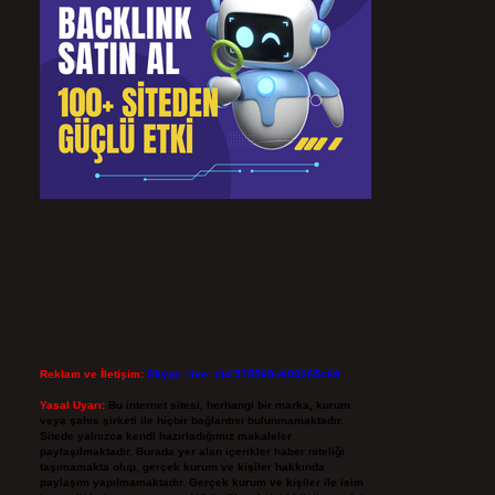
Reklam ve İletişim:
Skype: live:.cid.575569c608265c69
Yasal Uyarı:
Bu internet sitesi, herhangi bir marka, kurum
veya şahıs şirketi ile hiçbir bağlantısı bulunmamaktadır.
Sitede yalnızca kendi hazırladığımız makaleler
paylaşılmaktadır. Burada yer alan içerikler haber niteliği
taşımamakta olup, gerçek kurum ve kişiler hakkında
paylaşım yapılmamaktadır. Gerçek kurum ve kişiler ile isim