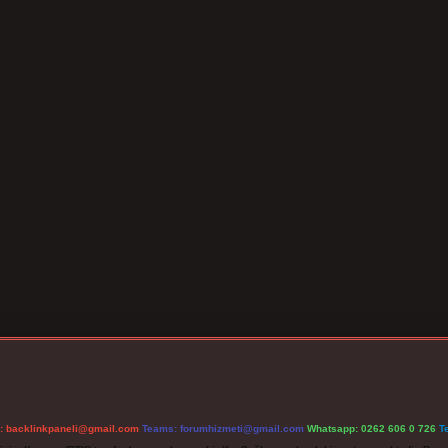
l:
backlinkpaneli@gmail.com
Teams:
forumhizmeti@gmail.com
Whatsapp: 0262 606 0 726
T