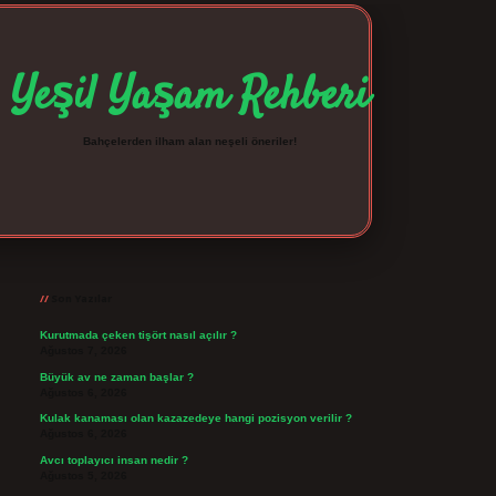
Yeşil Yaşam Rehberi
Bahçelerden ilham alan neşeli öneriler!
Sidebar
betexper giriş
betexpergir.net
Son Yazılar
Kurutmada çeken tişört nasıl açılır ?
Ağustos 7, 2026
Büyük av ne zaman başlar ?
Ağustos 6, 2026
Kulak kanaması olan kazazedeye hangi pozisyon verilir ?
Ağustos 6, 2026
Avcı toplayıcı insan nedir ?
Ağustos 5, 2026