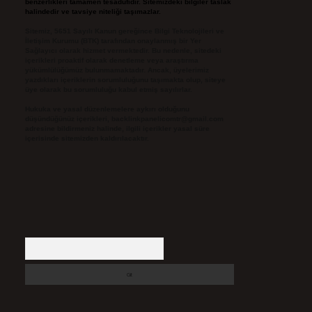
benzerlikleri tamamen tesadüfidir. Sitemizdeki bilgiler taslak
halindedir ve tavsiye niteliği taşımazlar.
Sitemiz, 5651 Sayılı Kanun gereğince Bilgi Teknolojileri ve
İletişim Kurumu (BTK) tarafından onaylanmış bir Yer
Sağlayıcı olarak hizmet vermektedir. Bu nedenle, sitedeki
içerikleri proaktif olarak denetleme veya araştırma
yükümlülüğümüz bulunmamaktadır. Ancak, üyelerimiz
yazdıkları içeriklerin sorumluluğunu taşımakta olup, siteye
üye olarak bu sorumluluğu kabul etmiş sayılırlar.
Hukuka ve yasal düzenlemelere aykırı olduğunu
düşündüğünüz içerikleri,
backlinkpanelicomtr@gmail.com
adresine bildirmeniz halinde, ilgili içerikler yasal süre
içerisinde sitemizden kaldırılacaktır.
Arama