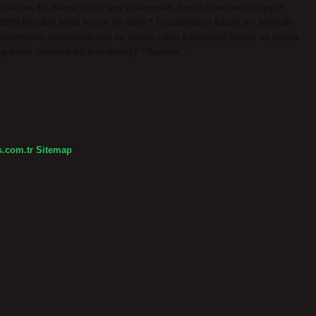
ümanlar, bu ilkeye hiçbir şey eklemeden, kendi inançlarına uygun
 2009 Kendini bilen kişiye ne denir? Epistemoloji felsefi bir terimdir.
ndirmenin rasyonalitesini ve ortaya çıkan kavramsal inancı ve ayrıca
log denir. Kendini bil kim demiş? “Kendini…
s.com.tr
Sitemap