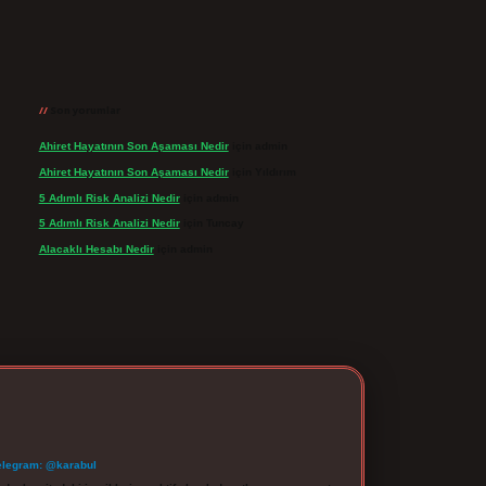
Son yorumlar
Ahiret Hayatının Son Aşaması Nedir
için
admin
Ahiret Hayatının Son Aşaması Nedir
için
Yıldırım
5 Adımlı Risk Analizi Nedir
için
admin
5 Adımlı Risk Analizi Nedir
için
Tuncay
Alacaklı Hesabı Nedir
için
admin
elegram: @karabul