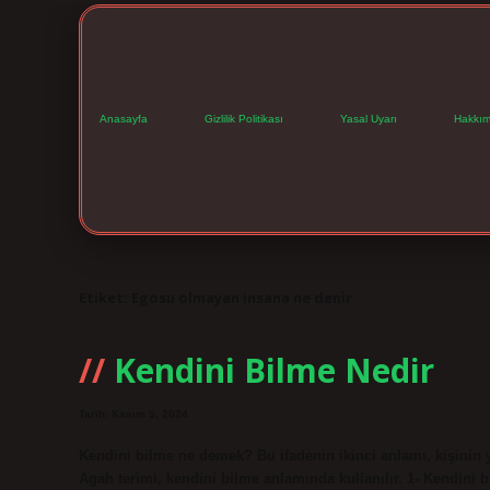
Anasayfa
Gizlilik Politikası
Yasal Uyarı
Hakkım
Etiket:
Egosu olmayan insana ne denir
Kendini Bilme Nedir
Tarih: Kasım 5, 2024
Kendini bilme ne demek? Bu ifadenin ikinci anlamı, kişinin y
Agah terimi, kendini bilme anlamında kullanılır. 1- Kendini bi