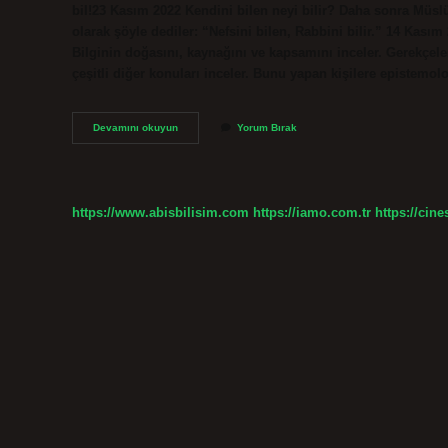
bil!23 Kasım 2022 Kendini bilen neyi bilir? Daha sonra Müsl
olarak şöyle dediler: “Nefsini bilen, Rabbini bilir.” 14 Kasım
Bilginin doğasını, kaynağını ve kapsamını inceler. Gerekçele
çeşitli diğer konuları inceler. Bunu yapan kişilere epistemo
Kendini
Devamını okuyun
Yorum Bırak
Bilme
Nedir
https://www.abisbilisim.com
https://iamo.com.tr
https://cine