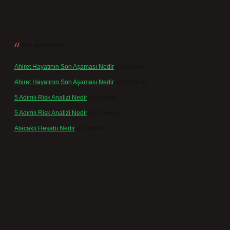
Son yorumlar
Ahiret Hayatının Son Aşaması Nedir
için
admin
Ahiret Hayatının Son Aşaması Nedir
için
Yıldırım
5 Adımlı Risk Analizi Nedir
için
admin
5 Adımlı Risk Analizi Nedir
için
Tuncay
Alacaklı Hesabı Nedir
için
admin