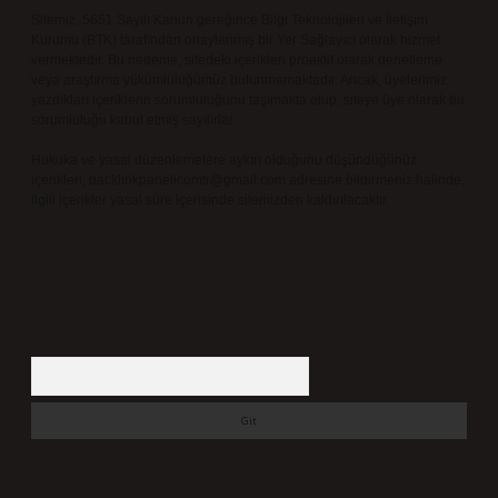
Sitemiz, 5651 Sayılı Kanun gereğince Bilgi Teknolojileri ve İletişim
Kurumu (BTK) tarafından onaylanmış bir Yer Sağlayıcı olarak hizmet
vermektedir. Bu nedenle, sitedeki içerikleri proaktif olarak denetleme
veya araştırma yükümlülüğümüz bulunmamaktadır. Ancak, üyelerimiz
yazdıkları içeriklerin sorumluluğunu taşımakta olup, siteye üye olarak bu
sorumluluğu kabul etmiş sayılırlar.
Hukuka ve yasal düzenlemelere aykırı olduğunu düşündüğünüz
içerikleri,
backlinkpanelicomtr@gmail.com
adresine bildirmeniz halinde,
ilgili içerikler yasal süre içerisinde sitemizden kaldırılacaktır.
Arama