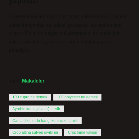
yapmaz?
Tüylenmeyen kumaşlar arasında mikrofiberler, pamuk-
saten karışımları ve kaliteli polyester karışımları öne
çıkıyor. Polar kumaşların tüylenmesini önlemek için
kaliteli ürünler seçmek ve uygun bakımı yapmak
gerekiyor.
Tarih:
Makaleler
100 cupro ne demek
100 polyester ne demek
Ayrobin kumaş özelliği nedir
Çanta dikiminde hangi kumaş kullanılır
Crop altına sütyen giyilir mi
Crop kime yakışır