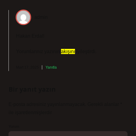
admin
Hakan Erdal!
Yorumlarınız yazının
akışını
iyileştirdi.
Mart 17, 2025
Yanıtla
Bir yanıt yazın
E-posta adresiniz yayınlanmayacak.
Gerekli alanlar
*
ile işaretlenmişlerdir
Yorum