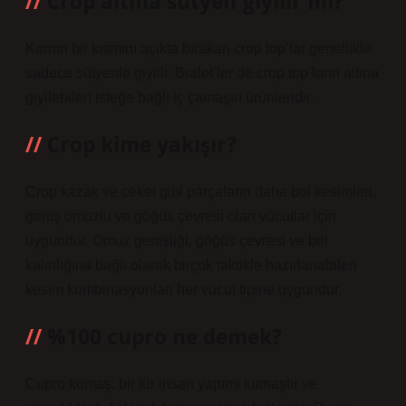
Crop altına sütyen giyilir mi?
Karnın bir kısmını açıkta bırakan crop top’lar genellikle
sadece sütyenle giyilir. Bralet’ler de crop top’ların altına
giyilebilen isteğe bağlı iç çamaşırı ürünleridir.
Crop kime yakışır?
Crop kazak ve ceket gibi parçaların daha bol kesimleri,
geniş omuzlu ve göğüs çevresi olan vücutlar için
uygundur. Omuz genişliği, göğüs çevresi ve bel
kalınlığına bağlı olarak birçok taktikle hazırlanabilen
kesim kombinasyonları her vücut tipine uygundur.
%100 cupro ne demek?
Cupro kumaş, bir tür insan yapımı kumaştır ve