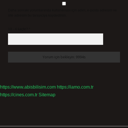
Daha sonraki yorumlarımda kullanılması için adım, e-posta adresim ve
site adresim bu tarayıcıya kaydedilsin.
10 - 4 kaçtır?
*
https://www.abisbilisim.com
https://iamo.com.tr
https://cines.com.tr
Sitemap