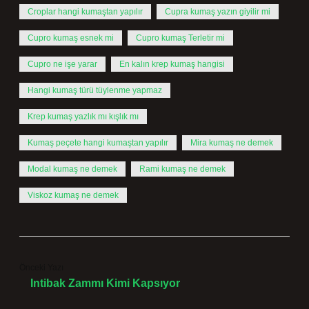
Croplar hangi kumaştan yapılır
Cupra kumaş yazın giyilir mi
Cupro kumaş esnek mi
Cupro kumaş Terletir mi
Cupro ne işe yarar
En kalın krep kumaş hangisi
Hangi kumaş türü tüylenme yapmaz
Krep kumaş yazlık mı kışlık mı
Kumaş peçete hangi kumaştan yapılır
Mira kumaş ne demek
Modal kumaş ne demek
Rami kumaş ne demek
Viskoz kumaş ne demek
Önceki Yazı
Intibak Zammı Kimi Kapsıyor