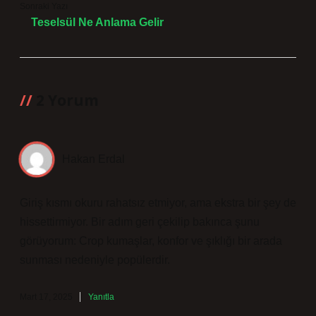
Sonraki Yazı
Teselsül Ne Anlama Gelir
2 Yorum
Hakan Erdal
Giriş kısmı okuru rahatsız etmiyor, ama ekstra bir şey de
hissettirmiyor. Bir adım geri çekilip bakınca şunu
görüyorum: Crop kumaşlar, konfor ve şıklığı bir arada
sunması nedeniyle popülerdir.
Mart 17, 2025
Yanıtla