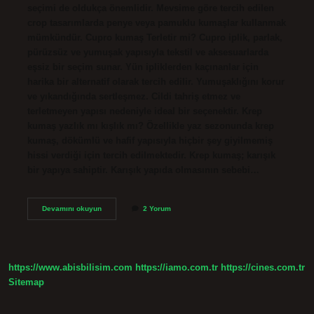
seçimi de oldukça önemlidir. Mevsime göre tercih edilen
crop tasarımlarda penye veya pamuklu kumaşlar kullanmak
mümkündür. Cupro kumaş Terletir mi? Cupro iplik, parlak,
pürüzsüz ve yumuşak yapısıyla tekstil ve aksesuarlarda
eşsiz bir seçim sunar. Yün ipliklerden kaçınanlar için
harika bir alternatif olarak tercih edilir. Yumuşaklığını korur
ve yıkandığında sertleşmez. Cildi tahriş etmez ve
terletmeyen yapısı nedeniyle ideal bir seçenektir. Krep
kumaş yazlık mı kışlık mı? Özellikle yaz sezonunda krep
kumaş, dökümlü ve hafif yapısıyla hiçbir şey giyilmemiş
hissi verdiği için tercih edilmektedir. Krep kumaş; karışık
bir yapıya sahiptir. Karışık yapıda olmasının sebebi…
Crop
Devamını okuyun
2 Yorum
Kumaş
Nedir
https://www.abisbilisim.com
https://iamo.com.tr
https://cines.com.tr
Sitemap