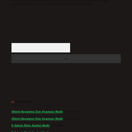
içerikler yasal süre içerisinde sitemizden kaldırılacaktır.
Arama
Son yorumlar
Ahiret Hayatının Son Aşaması Nedir
için
admin
Ahiret Hayatının Son Aşaması Nedir
için
Yıldırım
5 Adımlı Risk Analizi Nedir
için
admin