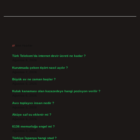
Sidebar
Son Yazılar
Türk Telekom’da internet devir ücreti ne kadar ?
Ağustos 8, 2026
Kurutmada çeken tişört nasıl açılır ?
Ağustos 7, 2026
Büyük av ne zaman başlar ?
Ağustos 6, 2026
Kulak kanaması olan kazazedeye hangi pozisyon verilir ?
Ağustos 6, 2026
Avcı toplayıcı insan nedir ?
Ağustos 5, 2026
Aküye saf su eklenir mi ?
Ağustos 3, 2026
6136 memurluğa engel mi ?
Ağustos 3, 2026
Türkiye İspanya hangi stad ?