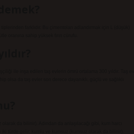
 demek?
tiplerinden farklıdır. Bu çimentoları adlandırmak için L (düşük)
ütle oranına sahip yüksek fırın cürufu.
ıldır?
çiliği ile inşa edilen taş evlerin ömrü ortalama 300 yıldır. Taş e
ahip olsa da taş evler son derece dayanıklı, güçlü ve sağlıklı
mu?
olarak da bilinir). Adından da anlaşılacağı gibi, kum harcı
ı iki türde gelir: kumlu ve kumsuz (kumsuz olarak da bilinir).