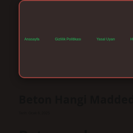
Anasayfa
Gizlilik Politikası
Yasal Uyarı
H
Beton Hangi Madded
Tarih: Ocak 8, 2025