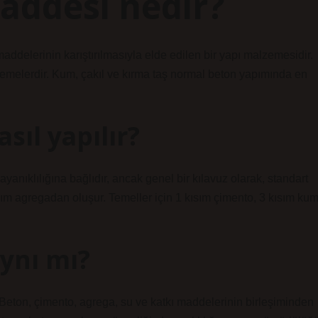
ddesi nedir?
ddelerinin karıştırılmasıyla elde edilen bir yapı malzemesidir.
emelerdir. Kum, çakıl ve kırma taş normal beton yapımında en
sıl yapılır?
yanıklılığına bağlıdır, ancak genel bir kılavuz olarak, standart
ısım agregadan oluşur. Temeller için 1 kısım çimento, 3 kısım ku
ynı mı?
r. Beton, çimento, agrega, su ve katkı maddelerinin birleşiminden