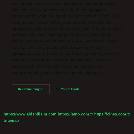
ve muhtemelen bazı katkı maddelerinin karıştırılmasıyla
elde edilen bir yapı malzemesidir. Beton agregaları
minerallerden yapılmış granüler malzemelerdir. Kum, çakıl
ve kırma taş normal beton yapımında en sık kullanılan
agregalardır. En iyi beton harcı nasıl yapılır? Beton oranına
gelince, elde etmek istediğiniz ürünün dayanıklılığına
bağlıdır, ancak genel bir kılavuz olarak, standart bir beton
karışımı 1 kısım çimento, 2 kısım kum ve 4 kısım
agregadan oluşur. Temeller için 1 kısım çimento, 3 kısım
kum ve 6 kısım agrega karışımı kullanılabilir. Beton ile
çimento aynı mı? Çimento, betonun yapıştırıcı ve
sertleştirici bileşenidir. Beton, çimento, agrega,…
Beton
Devamını okuyun
Yorum Bırak
Hangi
Maddeden
Yapılır
https://www.abisbilisim.com
https://iamo.com.tr
https://cines.com.tr
Sitemap