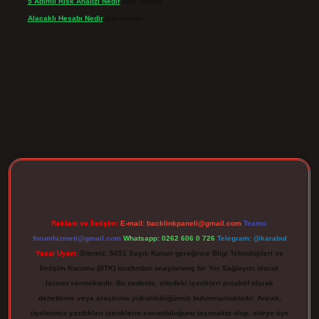
5 Adımlı Risk Analizi Nedir
için
Tuncay
Alacaklı Hesabı Nedir
için
admin
ergir.net
Reklam ve İletişim:
E-mail:
backlinkpaneli@gmail.com
Teams:
forumhizmeti@gmail.com
Whatsapp: 0262 606 0 726
Telegram: @karabul
Yasal Uyarı:
Sitemiz, 5651 Sayılı Kanun gereğince Bilgi Teknolojileri ve
İletişim Kurumu (BTK) tarafından onaylanmış bir Yer Sağlayıcı olarak
hizmet vermektedir. Bu nedenle, sitedeki içerikleri proaktif olarak
denetleme veya araştırma yükümlülüğümüz bulunmamaktadır. Ancak,
üyelerimiz yazdıkları içeriklerin sorumluluğunu taşımakta olup, siteye üye