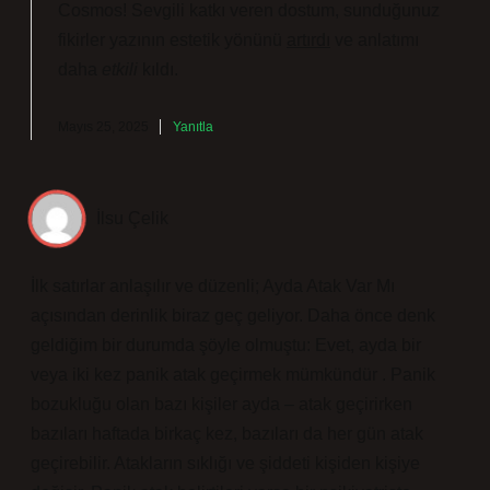
Cosmos! Sevgili katkı veren dostum, sunduğunuz
fikirler yazının estetik yönünü
artırdı
ve anlatımı
daha
etkili
kıldı.
Mayıs 25, 2025
Yanıtla
İlsu Çelik
İlk satırlar anlaşılır ve düzenli; Ayda Atak Var Mı
açısından derinlik biraz geç geliyor. Daha önce denk
geldiğim bir durumda şöyle olmuştu: Evet, ayda bir
veya iki kez panik atak geçirmek mümkündür . Panik
bozukluğu olan bazı kişiler ayda – atak geçirirken
bazıları haftada birkaç kez, bazıları da her gün atak
geçirebilir. Atakların sıklığı ve şiddeti kişiden kişiye