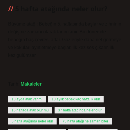
5 hafta atağında neler olur?
Büyüme atağı: Bebeğin 5. haftasında başlar ve zihninin
değişme zamanı olarak tanımlanır. Bu dönemde
bebeğin baş çevresi artar. Gözleriyle daha net görmeye
ve kokuları ayırt etmeye başlar. İlk kez ses çıkarır, ilk
kez gülümser.
Tarih:
Makaleler
10 ayda atak var mı
10 aylık bebek kaç haftalık olur
16 haftada atak olur mu
37 hafta atağında neler olur
5 hafta atağında neler olur
75 hafta atağı ne zaman biter