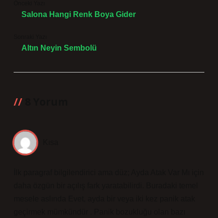
Önceki Yazı
Salona Hangi Renk Boya Gider
Sonraki Yazı
Altın Neyin Sembolü
8 Yorum
Kısa
İlk paragraf bilgilendirici ama düz; Ayda Atak Var Mı için
daha özgün bir açılış fark yaratabilirdi. Buradaki temel
mesele aslında Evet, ayda bir veya iki kez panik atak
geçirmek mümkündür . Panik bozukluğu olan bazı