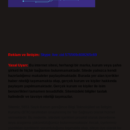
Reklam ve İletişim:
Skype: live:.cid.575569c608265c69
Yasal Uyarı:
Bu internet sitesi, herhangi bir marka, kurum veya şahıs
şirketi ile hiçbir bağlantısı bulunmamaktadır. Sitede yalnızca kendi
hazırladığımız makaleler paylaşılmaktadır. Burada yer alan içerikler
haber niteliği taşımamakta olup, gerçek kurum ve kişiler hakkında
paylaşım yapılmamaktadır. Gerçek kurum ve kişiler ile isim
benzerlikleri tamamen tesadüfidir. Sitemizdeki bilgiler taslak
halindedir ve tavsiye niteliği taşımazlar.
Sitemiz, 5651 Sayılı Kanun gereğince Bilgi Teknolojileri ve İletişim
Kurumu (BTK) tarafından onaylanmış bir Yer Sağlayıcı olarak hizmet
vermektedir. Bu nedenle, sitedeki içerikleri proaktif olarak denetleme
veya araştırma yükümlülüğümüz bulunmamaktadır. Ancak, üyelerimiz
yazdıkları içeriklerin sorumluluğunu taşımakta olup, siteye üye olarak bu