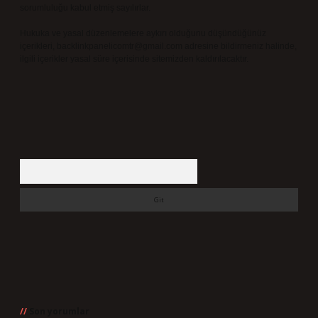
sorumluluğu kabul etmiş sayılırlar.
Hukuka ve yasal düzenlemelere aykırı olduğunu düşündüğünüz
içerikleri,
backlinkpanelicomtr@gmail.com
adresine bildirmeniz halinde,
ilgili içerikler yasal süre içerisinde sitemizden kaldırılacaktır.
Arama
Son yorumlar