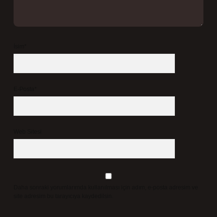
İsim*
E-Posta*
Web Sitesi
Daha sonraki yorumlarımda kullanılması için adım, e-posta adresim ve
site adresim bu tarayıcıya kaydedilsin.