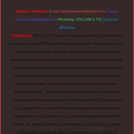
Reklam ve İletişim:
E-mail:
backlinkpaneli@gmail.com
Teams:
forumhizmeti@gmail.com
Whatsapp: 0262 606 0 726
Telegram:
@karabul
Yasal Uyarı:
Sitemiz, 5651 Sayılı Kanun gereğince Bilgi Teknolojileri
ve İletişim Kurumu (BTK) tarafından onaylanmış bir Yer Sağlayıcı olarak
hizmet vermektedir. Bu nedenle, sitedeki içerikleri proaktif olarak
denetleme veya araştırma yükümlülüğümüz bulunmamaktadır. Ancak,
üyelerimiz yazdıkları içeriklerin sorumluluğunu taşımakta olup, siteye
üye olarak bu sorumluluğu kabul etmiş sayılırlar. Bu internet sitesi,
herhangi bir marka, kurum veya şahıs şirketi ile hiçbir bağlantısı
bulunmamaktadır. Sitede yalnızca kendi hazırladığımız makaleler
paylaşılmaktadır. Burada yer alan içerikler haber niteliği taşımamakta
olup, gerçek kurum ve kişiler hakkında paylaşım yapılmamaktadır.
Gerçek kurum ve kişiler ile isim benzerlikleri tamamen tesadüfidir.
Sitemiz, kar amacı gütmeyen ve tamamen ücretsiz bir bilgi paylaşım
platformudur. Hukuka ve yasal düzenlemelere aykırı olduğunu