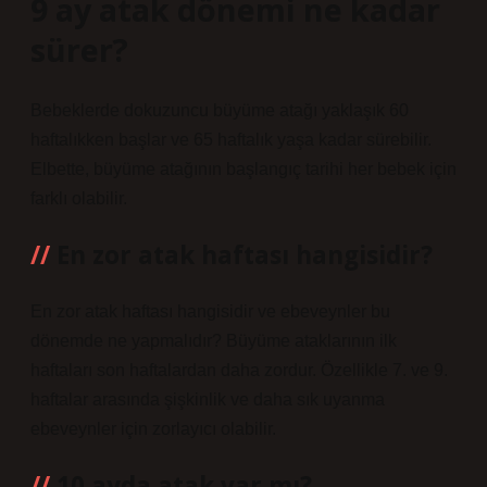
9 ay atak dönemi ne kadar
sürer?
Bebeklerde dokuzuncu büyüme atağı yaklaşık 60
haftalıkken başlar ve 65 haftalık yaşa kadar sürebilir.
Elbette, büyüme atağının başlangıç ​​tarihi her bebek için
farklı olabilir.
En zor atak haftası hangisidir?
En zor atak haftası hangisidir ve ebeveynler bu
dönemde ne yapmalıdır? Büyüme ataklarının ilk
haftaları son haftalardan daha zordur. Özellikle 7. ve 9.
haftalar arasında şişkinlik ve daha sık uyanma
ebeveynler için zorlayıcı olabilir.
10 ayda atak var mı?