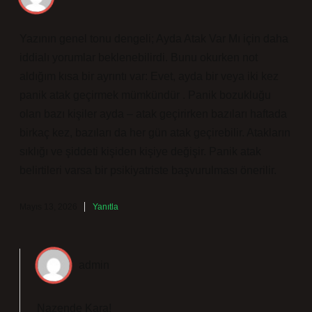
Yazının genel tonu dengeli; Ayda Atak Var Mı için daha
iddialı yorumlar beklenebilirdi. Bunu okurken not
aldığım kısa bir ayrıntı var: Evet, ayda bir veya iki kez
panik atak geçirmek mümkündür . Panik bozukluğu
olan bazı kişiler ayda – atak geçirirken bazıları haftada
birkaç kez, bazıları da her gün atak geçirebilir. Atakların
sıklığı ve şiddeti kişiden kişiye değişir. Panik atak
belirtileri varsa bir psikiyatriste başvurulması önerilir.
Mayıs 13, 2026
Yanıtla
admin
Nazende Kara!