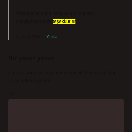
Yorumunuz bana katkı sundu, hepsini
onaylamasam da
teşekkürler
.
Mayıs 13, 2026
Yanıtla
Bir yanıt yazın
E-posta adresiniz yayınlanmayacak.
Gerekli alanlar
*
ile işaretlenmişlerdir
Yorum