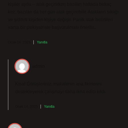
kişiler ayda – atak geçirirken bazıları haftada birkaç
kez, bazıları da her gün atak geçirebilir. Atakların sıklığı
ve şiddeti kişiden kişiye değişir. Panik atak belirtileri
varsa bir psikiyatriste başvurulması önerilir..
Ocak 14, 2025
Yanıtla
admin
Kısa! Görüşleriniz, makalenin ana fikirlerini
destekleyerek çalışmayı
daha ikna edici
kıldı.
Ocak 14, 2025
Yanıtla