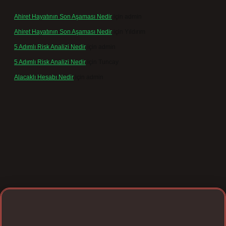
Ahiret Hayatının Son Aşaması Nedir
için
admin
Ahiret Hayatının Son Aşaması Nedir
için
Yıldırım
5 Adımlı Risk Analizi Nedir
için
admin
5 Adımlı Risk Analizi Nedir
için
Tuncay
Alacaklı Hesabı Nedir
için
admin
.net