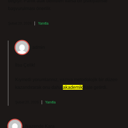
değişir. Panik atak belirtileri varsa bir psikiyatriste
başvurulması önerilir.
Şubat 20, 2026
Yanıtla
admin
İlsu Çelik!
Kıymetli yorumlarınız, yazıya metodolojik bir
düzen
kazandırarak onu daha
akademik
hale getirdi.
Şubat 20, 2026
Yanıtla
Nazende Kara