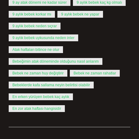
9 ay atak dönemi ne kadar sürer
9 aylık bebek kaç kg olmalı
9 aylık bebek korkar mı
9 aylık bebek ne yapar
9 aylık bebek neden sıçrar
9 aylık bebek uykusunda neden inler
Atak haftaları bitince ne olur
Bebeğimin atak döneminde olduğunu nasıl anlarım
Bebek ne zaman huy değiştirir
Bebek ne zaman rahatlar
Bebeklerde kafa sallama neyin belirtisi olabilir
En erken yürüyen bebek kaç aylık
En zor atak haftası hangisidir