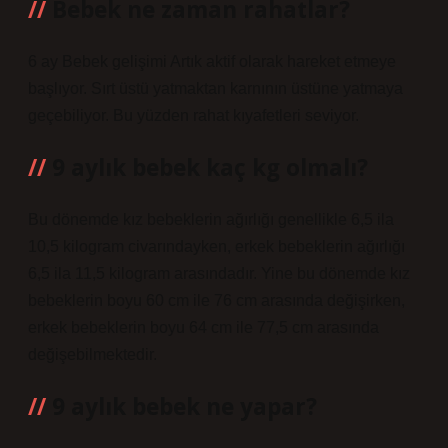
Bebek ne zaman rahatlar?
6 ay Bebek gelişimi Artık aktif olarak hareket etmeye
başlıyor. Sırt üstü yatmaktan karnının üstüne yatmaya
geçebiliyor. Bu yüzden rahat kıyafetleri seviyor.
9 aylık bebek kaç kg olmalı?
Bu dönemde kız bebeklerin ağırlığı genellikle 6,5 ila
10,5 kilogram civarındayken, erkek bebeklerin ağırlığı
6,5 ila 11,5 kilogram arasındadır. Yine bu dönemde kız
bebeklerin boyu 60 cm ile 76 cm arasında değişirken,
erkek bebeklerin boyu 64 cm ile 77,5 cm arasında
değişebilmektedir.
9 aylık bebek ne yapar?