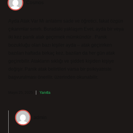
Cosmos
Ayda Atak Var Mı anlatımı sade ve öğretici, fakat özgün
çıkarımlar sınırlı. Buradaki yaklaşım Evet, ayda bir veya
iki kez panik atak geçirmek mümkündür . Panik
bozukluğu olan bazı kişiler ayda – atak geçirirken
bazıları haftada birkaç kez, bazıları da her gün atak
geçirebilir. Atakların sıklığı ve şiddeti kişiden kişiye
değişir. Panik atak belirtileri varsa bir psikiyatriste
başvurulması önerilir. üzerinden okunabilir.
Mayıs 25, 2025
Yanıtla
admin