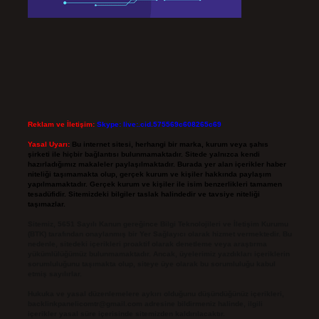
Reklam ve İletişim:
Skype: live:.cid.575569c608265c69
Yasal Uyarı:
Bu internet sitesi, herhangi bir marka, kurum veya şahıs
şirketi ile hiçbir bağlantısı bulunmamaktadır. Sitede yalnızca kendi
hazırladığımız makaleler paylaşılmaktadır. Burada yer alan içerikler haber
niteliği taşımamakta olup, gerçek kurum ve kişiler hakkında paylaşım
yapılmamaktadır. Gerçek kurum ve kişiler ile isim benzerlikleri tamamen
tesadüfidir. Sitemizdeki bilgiler taslak halindedir ve tavsiye niteliği
taşımazlar.
Sitemiz, 5651 Sayılı Kanun gereğince Bilgi Teknolojileri ve İletişim Kurumu
(BTK) tarafından onaylanmış bir Yer Sağlayıcı olarak hizmet vermektedir. Bu
nedenle, sitedeki içerikleri proaktif olarak denetleme veya araştırma
yükümlülüğümüz bulunmamaktadır. Ancak, üyelerimiz yazdıkları içeriklerin
sorumluluğunu taşımakta olup, siteye üye olarak bu sorumluluğu kabul
etmiş sayılırlar.
Hukuka ve yasal düzenlemelere aykırı olduğunu düşündüğünüz içerikleri,
backlinkpanelicomtr@gmail.com
adresine bildirmeniz halinde, ilgili
içerikler yasal süre içerisinde sitemizden kaldırılacaktır.