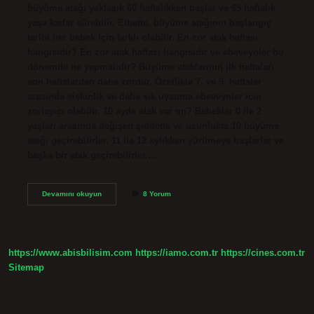
büyüme atağı yaklaşık 60 haftalıkken başlar ve 65 haftalık
yaşa kadar sürebilir. Elbette, büyüme atağının başlangıç ​​
tarihi her bebek için farklı olabilir. En zor atak haftası
hangisidir? En zor atak haftası hangisidir ve ebeveynler bu
dönemde ne yapmalıdır? Büyüme ataklarının ilk haftaları
son haftalardan daha zordur. Özellikle 7. ve 9. haftalar
arasında şişkinlik ve daha sık uyanma ebeveynler için
zorlayıcı olabilir. 10 ayda atak var mı? Bebekler 0 ile 2
yaşları arasında değişen şiddette ve uzunlukta 10 büyüme
atağı geçirebilirler. 11 ila 12 aylıkken yürümeye başlarlar ve
başka bir atak geçirebilirler.…
9
Devamını okuyun
8 Yorum
Ayda
Atak
Var
Mı
https://www.abisbilisim.com
https://iamo.com.tr
https://cines.com.tr
Sitemap