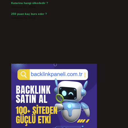
Katarina hangi ülkededir ?
Temmuz 24, 2026
250 puan kaç burs eder ?
Temmuz 24, 2026