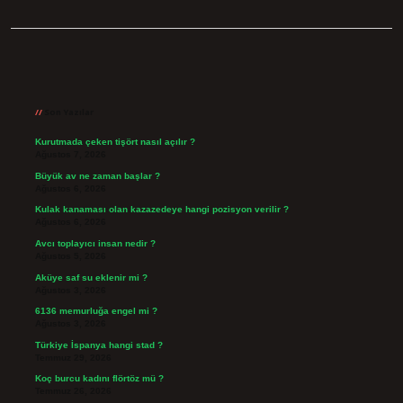
Sidebar
Son Yazılar
Kurutmada çeken tişört nasıl açılır ?
Ağustos 7, 2026
Büyük av ne zaman başlar ?
Ağustos 6, 2026
Kulak kanaması olan kazazedeye hangi pozisyon verilir ?
Ağustos 6, 2026
Avcı toplayıcı insan nedir ?
Ağustos 5, 2026
Aküye saf su eklenir mi ?
Ağustos 3, 2026
6136 memurluğa engel mi ?
Ağustos 3, 2026
Türkiye İspanya hangi stad ?
Temmuz 29, 2026
Koç burcu kadını flörtöz mü ?
Temmuz 26, 2026