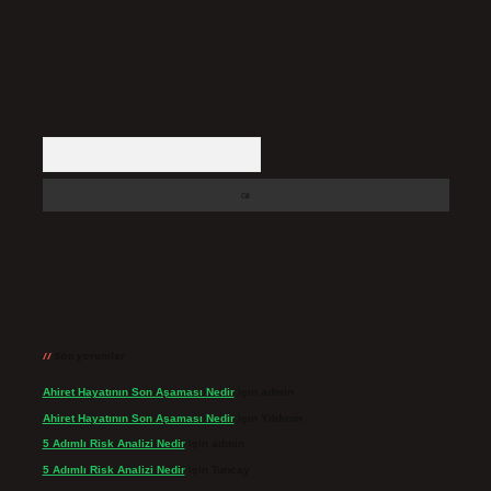
Arama
Son yorumlar
Ahiret Hayatının Son Aşaması Nedir
için
admin
Ahiret Hayatının Son Aşaması Nedir
için
Yıldırım
5 Adımlı Risk Analizi Nedir
için
admin
5 Adımlı Risk Analizi Nedir
için
Tuncay