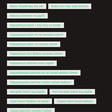
Balon Sepeti kaç kişi alır
Balon turu kaç saat sürüyor
Balona binerken ne giyilir
Kapadokya balon 1 kişi başı ne kadar
Kapadokya balon en iyi nereden izlenir
Kapadokya balon ne zaman izlenir
Kapadokya Gün Batımı nereden izlenir
Kapadokya tatilinde neler yapılır
Kapadokyada balonlar en iyi hangi otelden izlenir
Kapadokyada balonlar neden sabah kalkıyor
Nevşehir balon kaç kişilik
Peri bacaları balon kaç kişilik
Uçan balon fiyatları ne kadar
Ürgüp balon kaçta kalkıyor
Ürgüp balonlar nereden kalkar