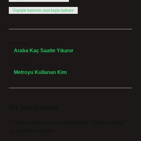
Ürgüpte balonlar saat kaçta kalkıyor
Önceki Yazı
Araba Kaç Saatte Yıkanır
Sonraki Yazı
Metroyu Kullanan Kim
Bir yanıt yazın
E-posta adresiniz yayınlanmayacak.
Gerekli alanlar
*
ile işaretlenmişlerdir