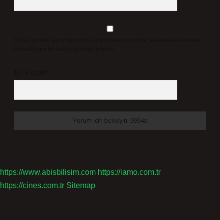
Daha sonraki yorumlarımda kullanılması için adım, e-posta adresim ve
site adresim bu tarayıcıya kaydedilsin.
10 - 4 kaçtır?
*
https://www.abisbilisim.com
https://iamo.com.tr
https://cines.com.tr
Sitemap