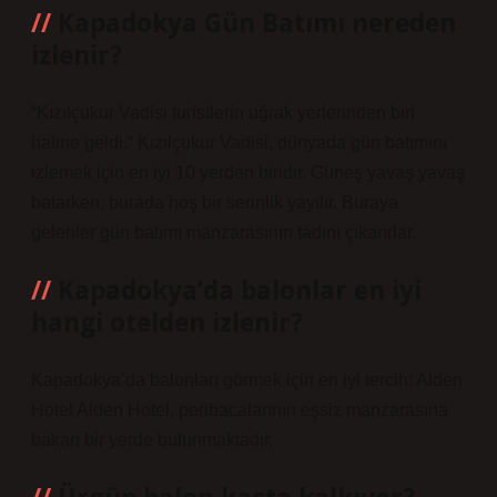
Kapadokya Gün Batımı nereden
izlenir?
“Kızılçukur Vadisi turistlerin uğrak yerlerinden biri
haline geldi.” Kızılçukur Vadisi, dünyada gün batımını
izlemek için en iyi 10 yerden biridir. Güneş yavaş yavaş
batarken, burada hoş bir serinlik yayılır. Buraya
gelenler gün batımı manzarasının tadını çıkarırlar.
Kapadokya’da balonlar en iyi
hangi otelden izlenir?
Kapadokya’da balonları görmek için en iyi tercih: Alden
Hotel Alden Hotel, peribacalarının eşsiz manzarasına
bakan bir yerde bulunmaktadır.