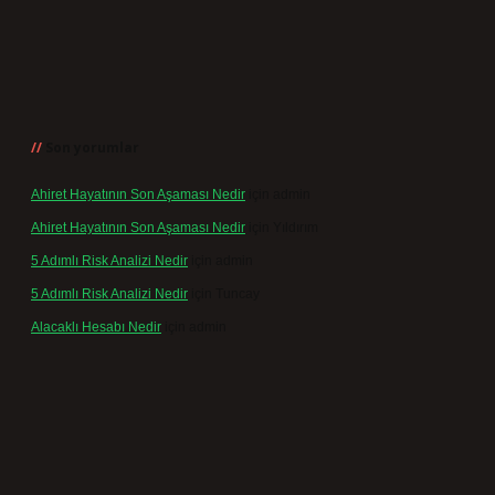
Son yorumlar
Ahiret Hayatının Son Aşaması Nedir
için
admin
Ahiret Hayatının Son Aşaması Nedir
için
Yıldırım
5 Adımlı Risk Analizi Nedir
için
admin
5 Adımlı Risk Analizi Nedir
için
Tuncay
Alacaklı Hesabı Nedir
için
admin