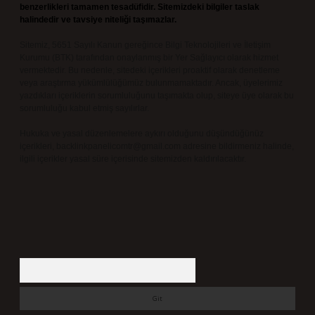
benzerlikleri tamamen tesadüfidir. Sitemizdeki bilgiler taslak
halindedir ve tavsiye niteliği taşımazlar.
Sitemiz, 5651 Sayılı Kanun gereğince Bilgi Teknolojileri ve İletişim
Kurumu (BTK) tarafından onaylanmış bir Yer Sağlayıcı olarak hizmet
vermektedir. Bu nedenle, sitedeki içerikleri proaktif olarak denetleme
veya araştırma yükümlülüğümüz bulunmamaktadır. Ancak, üyelerimiz
yazdıkları içeriklerin sorumluluğunu taşımakta olup, siteye üye olarak bu
sorumluluğu kabul etmiş sayılırlar.
Hukuka ve yasal düzenlemelere aykırı olduğunu düşündüğünüz
içerikleri,
backlinkpanelicomtr@gmail.com
adresine bildirmeniz halinde,
ilgili içerikler yasal süre içerisinde sitemizden kaldırılacaktır.
Arama