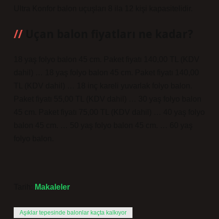
Ultra Konfor balon uçuşları 8 ila 12 kişi kapasitelidir.
Uçan balon fiyatları ne kadar?
18 yaş folyo balon 45 cm. Paket fiyatı 140,00 TL (KDV
dahil) … 18 yaş folyo balon 45 cm. Paket fiyatı 140,00
TL (KDV dahil) … 18 inç kareli yuvarlak folyo balon.
Paket fiyatı 55,00 TL (KDV dahil) … 30 yaş folyo balon
45 cm. Paket fiyatı 75,00 TL (KDV dahil) … 40 yaş folyo
balon 45 cm. … 50 yaş folyo balon 45 cm. … 60 yaş
folyo balon.
Tarih:
Makaleler
Aşıklar tepesinde balonlar kaçta kalkıyor