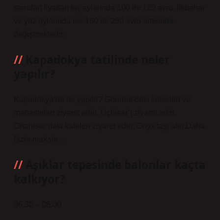
standart fiyatları kış aylarında 100 ile 120 avro, ilkbahar
ve yaz aylarında ise 160 ile 250 avro arasında
değişmektedir.
Kapadokya tatilinde neler
yapılır?
Kapadokya’da ne yapılır? Göreme’deki kiliseleri ve
manastırları ziyaret edin. Uçhisar’ı ziyaret edin.
Ortahisar’daki kaleleri ziyaret edin. Onyx taşı alın.Daha
fazla makale…
Aşıklar tepesinde balonlar kaçta
kalkıyor?
06:30 – 08:00