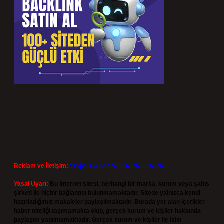
Reklam ve İletişim:
Skype: live:.cid.575569c608265c69
Yasal Uyarı:
Bu internet sitesi, herhangi bir marka, kurum veya şahıs
şirketi ile hiçbir bağlantısı bulunmamaktadır. Sitede yalnızca kendi
hazırladığımız makaleler paylaşılmaktadır. Burada yer alan içerikler
haber niteliği taşımamakta olup, gerçek kurum ve kişiler hakkında
paylaşım yapılmamaktadır. Gerçek kurum ve kişiler ile isim