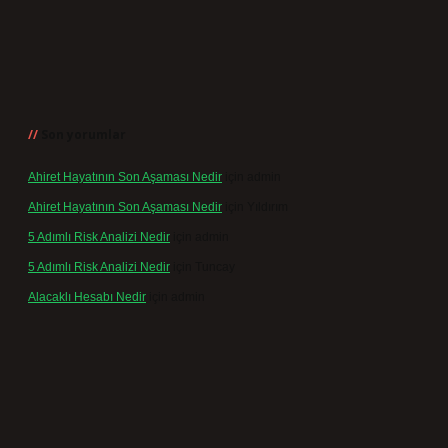
Son yorumlar
Ahiret Hayatının Son Aşaması Nedir
için
admin
Ahiret Hayatının Son Aşaması Nedir
için
Yıldırım
5 Adımlı Risk Analizi Nedir
için
admin
5 Adımlı Risk Analizi Nedir
için
Tuncay
Alacaklı Hesabı Nedir
için
admin