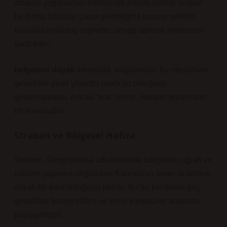
itibaren yoğunlaşan Hellenistik etkiyle birlikte anıtsal
bir forma bürünür. Likya geleneğine benzer şekilde
kayalara oyulmuş cepheler, ahşap tapınak mimarisini
taklit eder.
belgelere dayalı
arkeolojik araştırmalar, bu mezarların
genellikle yerel yönetici sınıfa ait olduğunu
göstermektedir. Ancak “kral” terimi, modern yorumların
bir sonucudur.
Strabon ve Bölgesel Hafıza
Strabon, Geographika adlı eserinde bölgenin coğrafi ve
kültürel yapısına değinirken Kaunos’un liman ticaretine
dayalı bir kent olduğunu belirtir. Bu tür kentlerde güç,
genellikle ticaret elitleri ve yerel yöneticiler arasında
paylaşılmıştır.