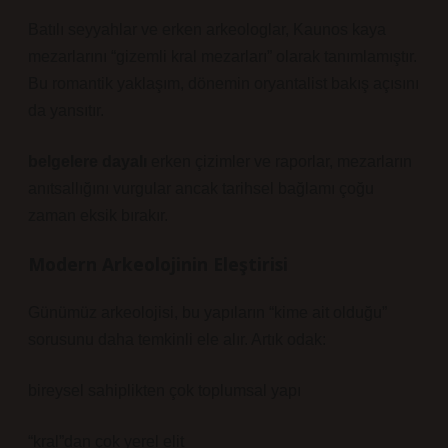
Batılı seyyahlar ve erken arkeologlar, Kaunos kaya
mezarlarını “gizemli kral mezarları” olarak tanımlamıştır.
Bu romantik yaklaşım, dönemin oryantalist bakış açısını
da yansıtır.
belgelere dayalı
erken çizimler ve raporlar, mezarların
anıtsallığını vurgular ancak tarihsel bağlamı çoğu
zaman eksik bırakır.
Modern Arkeolojinin Eleştirisi
Günümüz arkeolojisi, bu yapıların “kime ait olduğu”
sorusunu daha temkinli ele alır. Artık odak:
bireysel sahiplikten çok toplumsal yapı
“kral”dan çok yerel elit