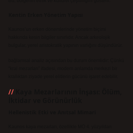
Bu, bölgenin etnik ve kültürel çeşitliliğini gösterir.
Kentin Erken Yönetim Yapısı
Kaunos’un erken dönemlerinde yönetim biçimi
hakkında kesin bilgiler sınırlıdır. Ancak arkeolojik
bulgular, yerel aristokratik yapının varlığını düşündürür.
bağlamsal analiz
açısından bu durum önemlidir: Çünkü
“kral mezarları” ifadesi, modern anlamda merkezi bir
krallıktan ziyade yerel elitlerin gücünü işaret edebilir.
Kaya Mezarlarının İnşası: Ölüm,
İktidar ve Görünürlük
Hellenistik Etki ve Anıtsal Mimari
Kaunos kaya mezarları, özellikle MÖ 4. yüzyıldan