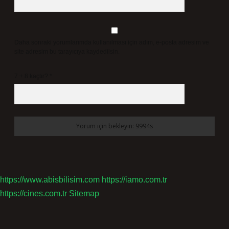
Daha sonraki yorumlarımda kullanılması için adım, e-posta adresim ve
site adresim bu tarayıcıya kaydedilsin.
7 + 8 kaçtır?
*
https://www.abisbilisim.com
https://iamo.com.tr
https://cines.com.tr
Sitemap