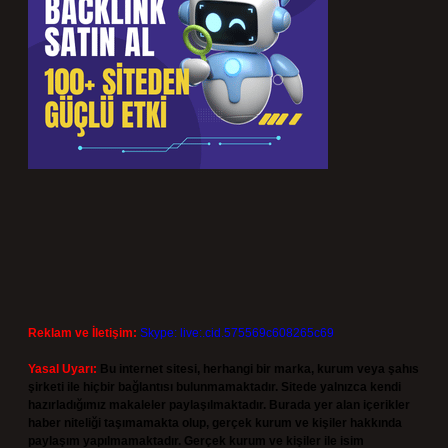
Reklam ve İletişim:
Skype: live:.cid.575569c608265c69
Yasal Uyarı:
Bu internet sitesi, herhangi bir marka, kurum veya şahıs
şirketi ile hiçbir bağlantısı bulunmamaktadır. Sitede yalnızca kendi
hazırladığımız makaleler paylaşılmaktadır. Burada yer alan içerikler
haber niteliği taşımamakta olup, gerçek kurum ve kişiler hakkında
paylaşım yapılmamaktadır. Gerçek kurum ve kişiler ile isim