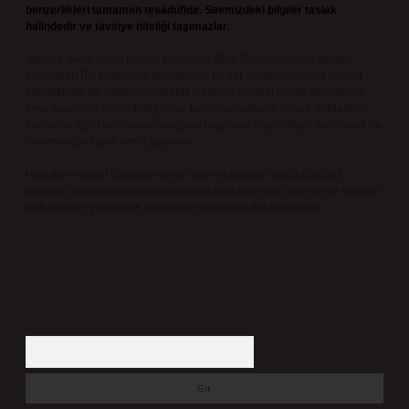
benzerlikleri tamamen tesadüfidir. Sitemizdeki bilgiler taslak
halindedir ve tavsiye niteliği taşımazlar.
Sitemiz, 5651 Sayılı Kanun gereğince Bilgi Teknolojileri ve İletişim
Kurumu (BTK) tarafından onaylanmış bir Yer Sağlayıcı olarak hizmet
vermektedir. Bu nedenle, sitedeki içerikleri proaktif olarak denetleme
veya araştırma yükümlülüğümüz bulunmamaktadır. Ancak, üyelerimiz
yazdıkları içeriklerin sorumluluğunu taşımakta olup, siteye üye olarak bu
sorumluluğu kabul etmiş sayılırlar.
Hukuka ve yasal düzenlemelere aykırı olduğunu düşündüğünüz
içerikleri,
backlinkpanelicomtr@gmail.com
adresine bildirmeniz halinde,
ilgili içerikler yasal süre içerisinde sitemizden kaldırılacaktır.
Arama