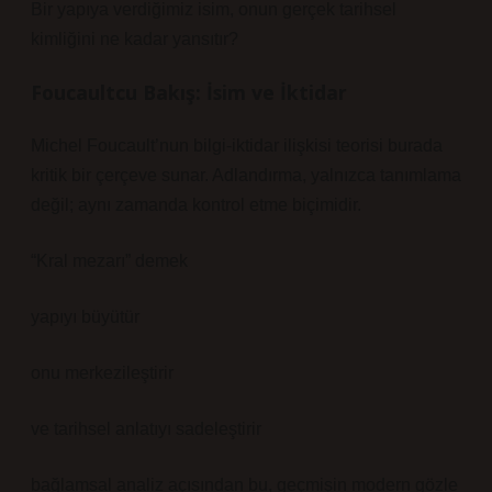
Bir yapıya verdiğimiz isim, onun gerçek tarihsel
kimliğini ne kadar yansıtır?
Foucaultcu Bakış: İsim ve İktidar
Michel Foucault’nun bilgi-iktidar ilişkisi teorisi burada
kritik bir çerçeve sunar. Adlandırma, yalnızca tanımlama
değil; aynı zamanda kontrol etme biçimidir.
“Kral mezarı” demek
yapıyı büyütür
onu merkezileştirir
ve tarihsel anlatıyı sadeleştirir
bağlamsal analiz
açısından bu, geçmişin modern gözle