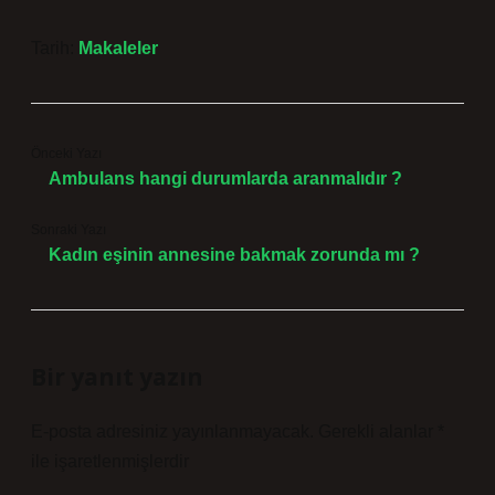
Tarih:
Makaleler
Önceki Yazı
Ambulans hangi durumlarda aranmalıdır ?
Sonraki Yazı
Kadın eşinin annesine bakmak zorunda mı ?
Bir yanıt yazın
E-posta adresiniz yayınlanmayacak.
Gerekli alanlar
*
ile işaretlenmişlerdir