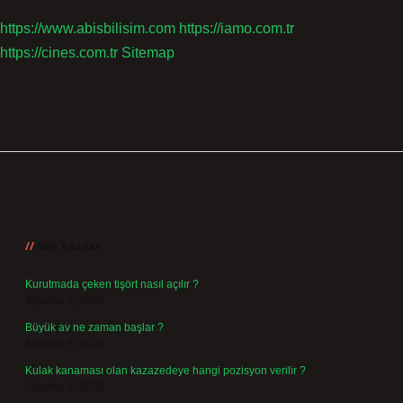
https://www.abisbilisim.com
https://iamo.com.tr
https://cines.com.tr
Sitemap
Sidebar
Son Yazılar
Kurutmada çeken tişört nasıl açılır ?
Ağustos 7, 2026
Büyük av ne zaman başlar ?
Ağustos 6, 2026
Kulak kanaması olan kazazedeye hangi pozisyon verilir ?
Ağustos 6, 2026