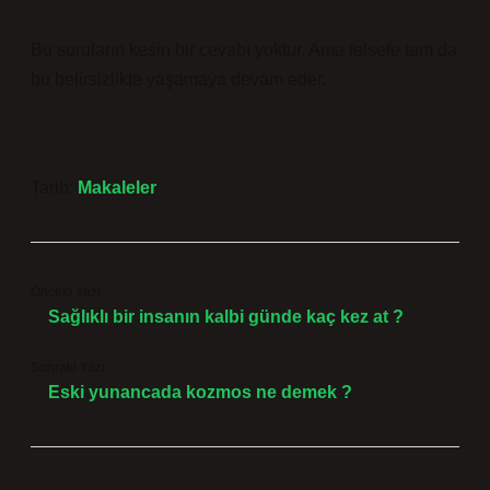
Bu soruların kesin bir cevabı yoktur. Ama felsefe tam da
bu belirsizlikte yaşamaya devam eder.
Tarih:
Makaleler
Önceki Yazı
Sağlıklı bir insanın kalbi günde kaç kez at ?
Sonraki Yazı
Eski yunancada kozmos ne demek ?