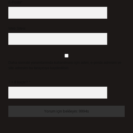
E-Posta*
Web Sitesi
Daha sonraki yorumlarımda kullanılması için adım, e-posta adresim ve
site adresim bu tarayıcıya kaydedilsin.
7 + 8 kaçtır?
*