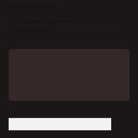
Bir yanıt yazın
E-posta adresiniz yayınlanmayacak.
Gerekli alanlar
*
ile işaretlenmişlerdir
Yorum
İsim*