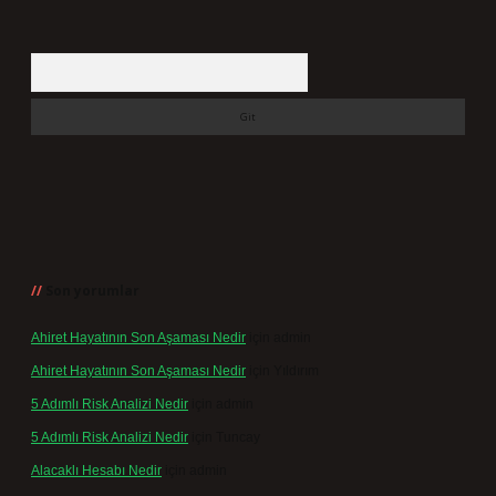
Arama
Son yorumlar
Ahiret Hayatının Son Aşaması Nedir
için
admin
Ahiret Hayatının Son Aşaması Nedir
için
Yıldırım
5 Adımlı Risk Analizi Nedir
için
admin
5 Adımlı Risk Analizi Nedir
için
Tuncay
Alacaklı Hesabı Nedir
için
admin