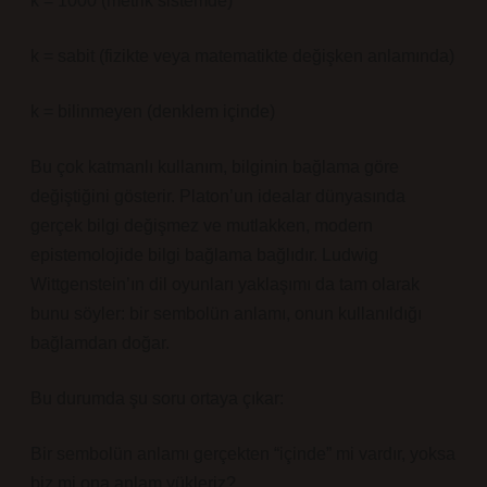
k = 1000 (metrik sistemde)
k = sabit (fizikte veya matematikte değişken anlamında)
k = bilinmeyen (denklem içinde)
Bu çok katmanlı kullanım, bilginin bağlama göre
değiştiğini gösterir. Platon’un idealar dünyasında
gerçek bilgi değişmez ve mutlakken, modern
epistemolojide bilgi bağlama bağlıdır. Ludwig
Wittgenstein’ın dil oyunları yaklaşımı da tam olarak
bunu söyler: bir sembolün anlamı, onun kullanıldığı
bağlamdan doğar.
Bu durumda şu soru ortaya çıkar:
Bir sembolün anlamı gerçekten “içinde” mi vardır, yoksa
biz mi ona anlam yükleriz?