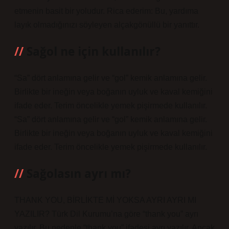
etmenin basit bir yoludur. Rica ederim: Bu, yardıma
layık olmadığınızı söyleyen alçakgönüllü bir yanıttır.
Sağol ne için kullanılır?
“Sa” dört anlamına gelir ve “gol” kemik anlamına gelir.
Birlikte bir ineğin veya boğanın uyluk ve kaval kemiğini
ifade eder. Terim öncelikle yemek pişirmede kullanılır.
“Sa” dört anlamına gelir ve “gol” kemik anlamına gelir.
Birlikte bir ineğin veya boğanın uyluk ve kaval kemiğini
ifade eder. Terim öncelikle yemek pişirmede kullanılır.
Sağolasın ayrı mı?
THANK YOU, BİRLİKTE Mİ YOKSA AYRI AYRI MI
YAZILIR? Türk Dil Kurumu’na göre “thank you” ayrı
yazılır. Bu nedenle “thank you” ifadesi ayrı yazılır. Ancak