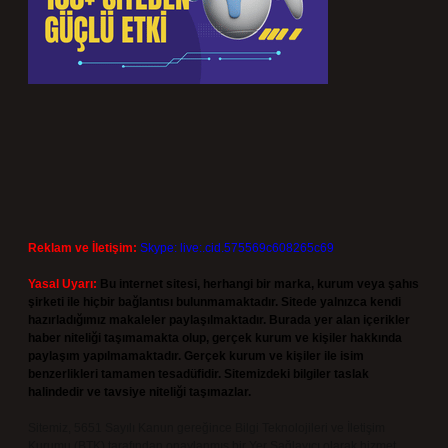
Reklam ve İletişim:
Skype: live:.cid.575569c608265c69
Yasal Uyarı:
Bu internet sitesi, herhangi bir marka, kurum veya şahıs
şirketi ile hiçbir bağlantısı bulunmamaktadır. Sitede yalnızca kendi
hazırladığımız makaleler paylaşılmaktadır. Burada yer alan içerikler
haber niteliği taşımamakta olup, gerçek kurum ve kişiler hakkında
paylaşım yapılmamaktadır. Gerçek kurum ve kişiler ile isim
benzerlikleri tamamen tesadüfidir. Sitemizdeki bilgiler taslak
halindedir ve tavsiye niteliği taşımazlar.
Sitemiz, 5651 Sayılı Kanun gereğince Bilgi Teknolojileri ve İletişim
Kurumu (BTK) tarafından onaylanmış bir Yer Sağlayıcı olarak hizmet