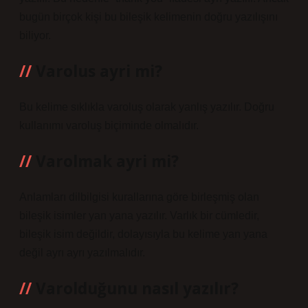
bugün birçok kişi bu bileşik kelimenin doğru yazılışını
biliyor.
Varolus ayri mi?
Bu kelime sıklıkla varoluş olarak yanlış yazılır. Doğru
kullanımı varoluş biçiminde olmalıdır.
Varolmak ayri mi?
Anlamları dilbilgisi kurallarına göre birleşmiş olan
bileşik isimler yan yana yazılır. Varlık bir cümledir,
bileşik isim değildir, dolayısıyla bu kelime yan yana
değil ayrı ayrı yazılmalıdır.
Varolduğunu nasıl yazılır?