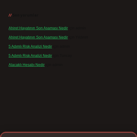
Son yorumlar
Ahiret Hayatının Son Aşaması Nedir
için
admin
Ahiret Hayatının Son Aşaması Nedir
için
Yıldırım
5 Adımlı Risk Analizi Nedir
için
admin
5 Adımlı Risk Analizi Nedir
için
Tuncay
Alacaklı Hesabı Nedir
için
admin
texpergir.net