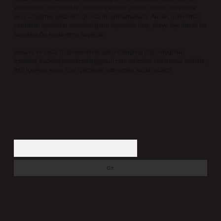
vermektedir. Bu nedenle, sitedeki içerikleri proaktif olarak denetleme
veya araştırma yükümlülüğümüz bulunmamaktadır. Ancak, üyelerimiz
yazdıkları içeriklerin sorumluluğunu taşımakta olup, siteye üye olarak bu
sorumluluğu kabul etmiş sayılırlar.
Hukuka ve yasal düzenlemelere aykırı olduğunu düşündüğünüz
içerikleri,
backlinkpanelicomtr@gmail.com
adresine bildirmeniz halinde,
ilgili içerikler yasal süre içerisinde sitemizden kaldırılacaktır.
Arama