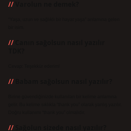
Varolun ne demek?
“Yaşa, uzun ve sağlıklı bir hayat yaşa” anlamına gelen
bir isim.
Canın sağolsun nasıl yazılır
TDK?
Cevap: Teşekkür ederim!
Babam sağolsun nasıl yazılır?
Birine güvendiğinizde kullanılan bir kelime anlamına
gelir. Bu kelime sıklıkla “thank you” olarak yanlış yazılır.
Doğru kullanımı “thank you” olmalıdır.
Sağolun sizede nasıl yazılır?