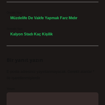
Önceki Yazı
Müzdelife De Vakfe Yapmak Farz Mıdır
Sonraki Yazı
Kalyon Stadı Kaç Kişilik
Bir yanıt yazın
E-posta adresiniz yayınlanmayacak.
Gerekli alanlar
*
ile işaretlenmişlerdir
Yorum