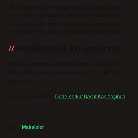
TDK’ya göre existence kelimesinin doğru yazılışını
örnek cümlelerle birlikte derledik. Exist nasıl yazılır?
Var kelimesinden türetilen Exist, bileşik bir isim değil,
bir cümledir. Türkçede tüm cümleler ayrı ayrı yazılır.
Birleşik sözcük ayrı yazılır mı?
Birleşme sırasında kelimelerden birinin veya ikinci
kelimenin anlamı değişmeyen birleşik sözcükler ayrı
ayrı yazılır.
Tavsiyeli Bağlantılar:
Dede Korkut Basat Kaç Yaşında
Tarih:
Makaleler