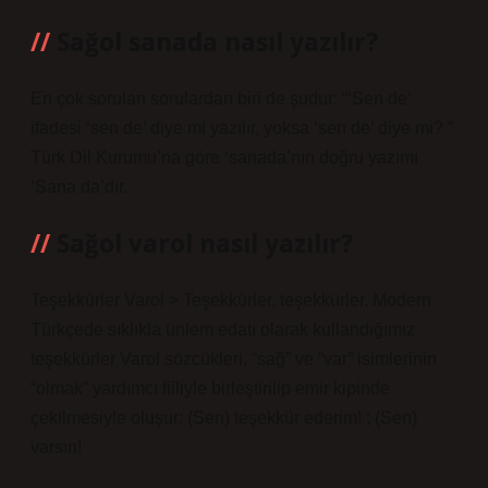
Sağol sanada nasıl yazılır?
En çok sorulan sorulardan biri de şudur: “‘Sen de’
ifadesi ‘sen de’ diye mi yazılır, yoksa ‘sen de’ diye mi? ”
Türk Dil Kurumu’na göre ‘sanada’nın doğru yazımı
‘Sana da’dır.
Sağol varol nasıl yazılır?
Teşekkürler Varol > Teşekkürler, teşekkürler. Modern
Türkçede sıklıkla ünlem edatı olarak kullandığımız
teşekkürler Varol sözcükleri, “sağ” ve “var” isimlerinin
“olmak” yardımcı fiiliyle birleştirilip emir kipinde
çekilmesiyle oluşur: (Sen) teşekkür ederim! ; (Sen)
varsın!