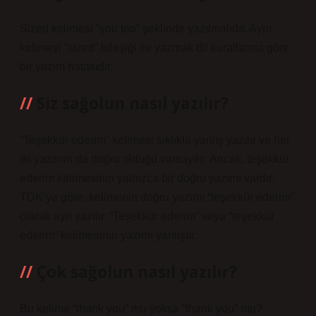
Sized kelimesi “you too” şeklinde yazılmalıdır. Aynı
kelimeyi “sized” bileşiği ile yazmak dil kurallarına göre
bir yazım hatasıdır.
Siz sağolun nasıl yazılır?
“Teşekkür ederim” kelimesi sıklıkla yanlış yazılır ve her
iki yazımın da doğru olduğu varsayılır. Ancak, teşekkür
ederim kelimesinin yalnızca bir doğru yazımı vardır.
TDK’ya göre, kelimenin doğru yazımı “teşekkür ederim”
olarak ayrı yazılır. “Teşekkür ederim” veya “teşekkür
ederim” kelimesinin yazımı yanlıştır.
Çok sağolun nasıl yazılır?
Bu kelime “thank you” mu yoksa “thank you” mu?