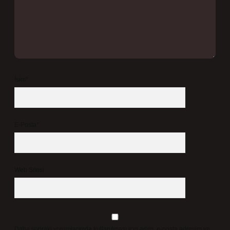
İsim*
E-Posta*
Web Sitesi
Daha sonraki yorumlarımda kullanılması için adım, e-posta adresim ve