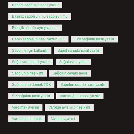
Babam sağolsun nasıl yazılır
Basiniz sagolsun mu sagolsun mu
Birleşik sözcük ayrı yazılır mı
Canın sağolsun nasıl yazılır TDK
Çok sağolun nasıl yazılır
Sağol ne için kullanılır
Sağol sanada nasıl yazılır
Sağol varol nasıl yazılır
Sağolasın ayrı mı
Sağolun birleşik mi
Sağolun cevabı nedir
Sağolun ne demek TDK
Sağolun sizede nasıl yazılır
Siz sağolun nasıl yazılır
Varolduğunu nasıl yazılır
Varolmak ayri mi
Varolun ayrı mı birleşik mi
Varolun ne demek
Varolus ayri mi