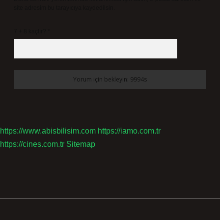
site adresim bu tarayıcıya kaydedilsin.
7 + 8 kaçtır?
*
https://www.abisbilisim.com
https://iamo.com.tr
https://cines.com.tr
Sitemap