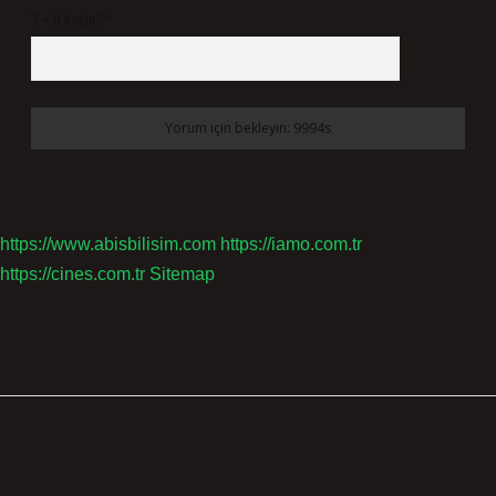
7 + 8 kaçtır?
*
https://www.abisbilisim.com
https://iamo.com.tr
https://cines.com.tr
Sitemap
Sidebar