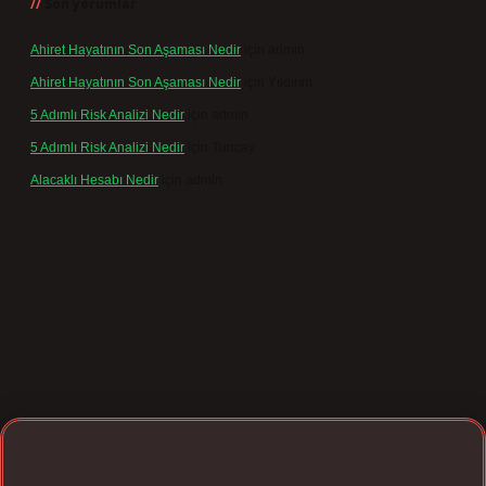
Son yorumlar
Ahiret Hayatının Son Aşaması Nedir
için
admin
Ahiret Hayatının Son Aşaması Nedir
için
Yıldırım
5 Adımlı Risk Analizi Nedir
için
admin
5 Adımlı Risk Analizi Nedir
için
Tuncay
Alacaklı Hesabı Nedir
için
admin
betexpergir.net