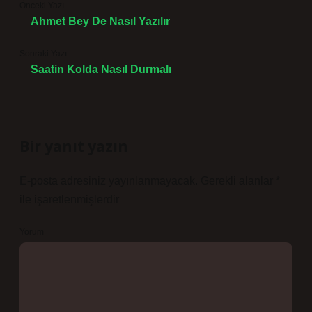
Önceki Yazı
Ahmet Bey De Nasıl Yazılır
Sonraki Yazı
Saatin Kolda Nasıl Durmalı
Bir yanıt yazın
E-posta adresiniz yayınlanmayacak.
Gerekli alanlar
*
ile işaretlenmişlerdir
Yorum