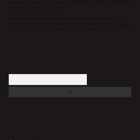
yazdıkları içeriklerin sorumluluğunu taşımakta olup, siteye üye olarak bu
sorumluluğu kabul etmiş sayılırlar.
Hukuka ve yasal düzenlemelere aykırı olduğunu düşündüğünüz
içerikleri,
backlinkpanelicomtr@gmail.com
adresine bildirmeniz halinde,
ilgili içerikler yasal süre içerisinde sitemizden kaldırılacaktır.
Arama