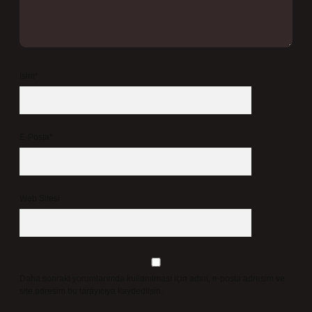
İsim*
E-Posta*
Web Sitesi
Daha sonraki yorumlarımda kullanılması için adım, e-posta adresim ve
site adresim bu tarayıcıya kaydedilsin.