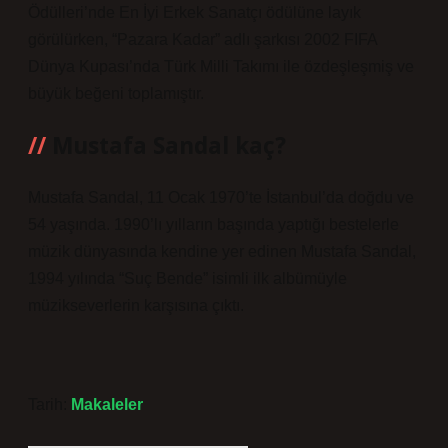
Ödülleri’nde En İyi Erkek Sanatçı ödülüne layık
görülürken, “Pazara Kadar” adlı şarkısı 2002 FIFA
Dünya Kupası’nda Türk Milli Takımı ile özdeşleşmiş ve
büyük beğeni toplamıştır.
Mustafa Sandal kaç?
Mustafa Sandal, 11 Ocak 1970’te İstanbul’da doğdu ve
54 yaşında. 1990’lı yılların başında yaptığı bestelerle
müzik dünyasında kendine yer edinen Mustafa Sandal,
1994 yılında “Suç Bende” isimli ilk albümüyle
müzikseverlerin karşısına çıktı.
Tarih:
Makaleler