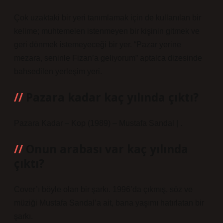
Çok uzaktaki bir yeri tanımlamak için de kullanılan bir
kelime; muhtemelen istenmeyen bir kişinin gitmek ve
geri dönmek istemeyeceği bir yer. “Pazar yerine
mezara, seninle Fizan’a geliyorum” aptalca dizesinde
bahsedilen yerleşim yeri.
Pazara kadar kaç yılında çıktı?
Pazara Kadar – Kop (1989) – Mustafa Sandal | .
Onun arabası var kaç yılında
çıktı?
Cover’ı böyle olan bir şarkı. 1996’da çıkmış, söz ve
müziği Mustafa Sandal’a ait, bana yaşımı hatırlatan bir
şarkı.