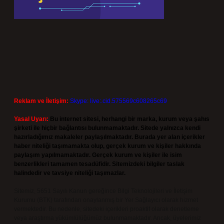
Reklam ve İletişim:
Skype: live:.cid.575569c608265c69
Yasal Uyarı:
Bu internet sitesi, herhangi bir marka, kurum veya şahıs
şirketi ile hiçbir bağlantısı bulunmamaktadır. Sitede yalnızca kendi
hazırladığımız makaleler paylaşılmaktadır. Burada yer alan içerikler
haber niteliği taşımamakta olup, gerçek kurum ve kişiler hakkında
paylaşım yapılmamaktadır. Gerçek kurum ve kişiler ile isim
benzerlikleri tamamen tesadüfidir. Sitemizdeki bilgiler taslak
halindedir ve tavsiye niteliği taşımazlar.
Sitemiz, 5651 Sayılı Kanun gereğince Bilgi Teknolojileri ve İletişim
Kurumu (BTK) tarafından onaylanmış bir Yer Sağlayıcı olarak hizmet
vermektedir. Bu nedenle, sitedeki içerikleri proaktif olarak denetleme
veya araştırma yükümlülüğümüz bulunmamaktadır. Ancak, üyelerimiz