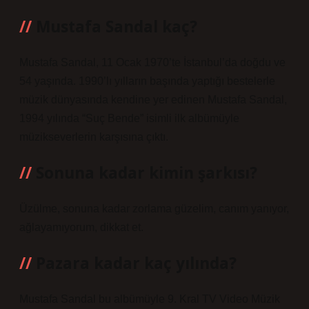
Mustafa Sandal kaç?
Mustafa Sandal, 11 Ocak 1970’te İstanbul’da doğdu ve
54 yaşında. 1990’lı yılların başında yaptığı bestelerle
müzik dünyasında kendine yer edinen Mustafa Sandal,
1994 yılında “Suç Bende” isimli ilk albümüyle
müzikseverlerin karşısına çıktı.
Sonuna kadar kimin şarkısı?
Üzülme, sonuna kadar zorlama güzelim, canım yanıyor,
ağlayamıyorum, dikkat et.
Pazara kadar kaç yılında?
Mustafa Sandal bu albümüyle 9. Kral TV Video Müzik