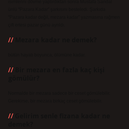
isimlerini dövme yaptırdıktan sonra Mustafa Sandal
ünlü “Pazara Kadar” şarkısını besteledi. Şarkıda
“Pazara kadar değil, mezara kadar” yazmasına rağmen
çift ertesi pazar günü ayrıldı.
Mezara kadar ne demek?
bütün hayatı boyunca, ölümüne kadar.
Bir mezara en fazla kaç kişi
gömülür?
Normalde bir mezara sadece bir ceset gömülebilir.
Gerekirse, bir mezara birkaç ceset gömülebilir.
Gelirim senle fizana kadar ne
demek?