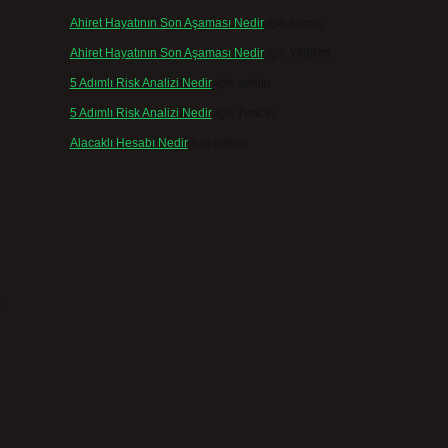
Ahiret Hayatının Son Aşaması Nedir
için
admin
Ahiret Hayatının Son Aşaması Nedir
için
Yıldırım
5 Adımlı Risk Analizi Nedir
için
admin
.
5 Adımlı Risk Analizi Nedir
için
Tuncay
Alacaklı Hesabı Nedir
için
admin
)