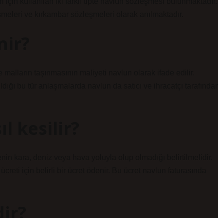
için kullanılan iki farklı tipte navlun sözleşmesi bulunmaktadır.
şmeleri ve kırkambar sözleşmeleri olarak anılmaktadır.
nir?
e malların taşınmasının maliyeti navlun olarak ifade edilir.
dığı bu tür anlaşmalarda navlun da satıcı ve ihracatçı tarafında
l kesilir?
nin kara, deniz veya hava yoluyla olup olmadığı belirtilmelidir.
ücreti için belirli bir ücret ödenir. Bu ücret navlun faturasında
ir?