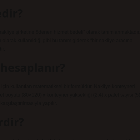
edir?
n nakliye şirketine ödenen hizmet bedeli” olarak tanımlanmaktadır
larak kullanıldığı gibi bu tanım giderek “bir nakliye aracına
ır.
 hesaplanır?
çin kullanılan matematiksel bir formüldür. Nakliye konteyneri
t boyutu (80×120) x konteyner yüksekliği (2,4) x palet sayısı (5
şılaştırılmasıyla yapılır.
rdir?