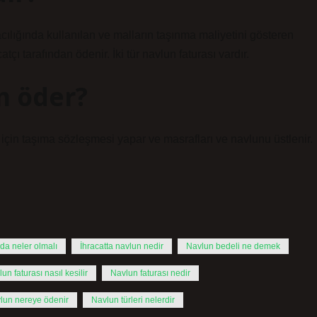
cılığında kullanılan ve malların taşınma maliyetini gösteren
tçı tarafından ödenir. İki tür navlun faturası vardır.
m öder?
k için taşıma sözleşmesi yapar ve masrafları ve navlunu üstlenir.
nda neler olmalı
İhracatta navlun nedir
Navlun bedeli ne demek
un faturası nasıl kesilir
Navlun faturası nedir
lun nereye ödenir
Navlun türleri nelerdir