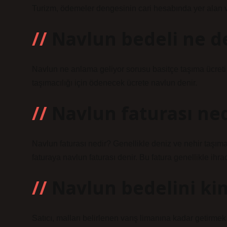
Turizm, ödemeler dengesinin cari hesabında yer alan v
Navlun bedeli ne 
Navlun ne anlama geliyor sorusu basitçe taşıma ücreti 
taşımacılığı için ödenecek ücrete navlun denir.
Navlun faturası ned
Navlun faturası nedir? Genellikle deniz ve nehir taşıma
faturaya navlun faturası denir. Bu fatura genellikle ihraca
Navlun bedelini ki
Satıcı, malları belirlenen varış limanına kadar getirme