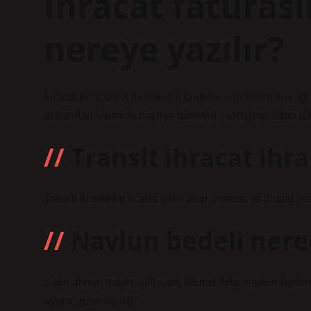
İhracat faturas
nereye yazılır?
İhracat faturasına ait nakliye bedellerinin hesaplandı
alanından faturada nakliye bedelini yazdığınız satırı (Ö
Transit ihracat ihra
Transit ticaret bir ticaret şekli olup, ihracat ve ithalat m
Navlun bedeli nere
Satın alınan malın ilgili satış faturasında, navlun bedeli
ayrıca gösterilebilir.