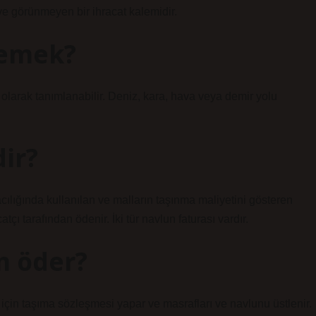
e görünmeyen bir ihracat kalemidir.
demek?
olarak tanımlanabilir. Deniz, kara, hava veya demir yolu
ir?
cılığında kullanılan ve malların taşınma maliyetini gösteren
tçı tarafından ödenir. İki tür navlun faturası vardır.
m öder?
k için taşıma sözleşmesi yapar ve masrafları ve navlunu üstlenir.