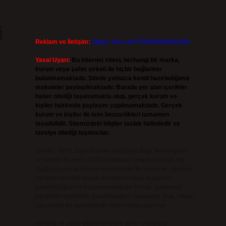
i
Reklam ve İletişim:
Skype: live:.cid.575569c608265c69
Yasal Uyarı:
Bu internet sitesi, herhangi bir marka,
kurum veya şahıs şirketi ile hiçbir bağlantısı
bulunmamaktadır. Sitede yalnızca kendi hazırladığımız
makaleler paylaşılmaktadır. Burada yer alan içerikler
haber niteliği taşımamakta olup, gerçek kurum ve
kişiler hakkında paylaşım yapılmamaktadır. Gerçek
kurum ve kişiler ile isim benzerlikleri tamamen
tesadüfidir. Sitemizdeki bilgiler taslak halindedir ve
tavsiye niteliği taşımazlar.
Sitemiz, 5651 Sayılı Kanun gereğince Bilgi Teknolojileri
ve İletişim Kurumu (BTK) tarafından onaylanmış bir Yer
Sağlayıcı olarak hizmet vermektedir. Bu nedenle, sitedeki
içerikleri proaktif olarak denetleme veya araştırma
yükümlülüğümüz bulunmamaktadır. Ancak, üyelerimiz
yazdıkları içeriklerin sorumluluğunu taşımakta olup, siteye
üye olarak bu sorumluluğu kabul etmiş sayılırlar.
Hukuka ve yasal düzenlemelere aykırı olduğunu