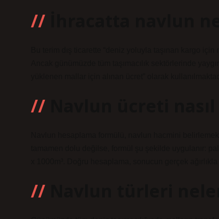
İhracatta navlun n
Bu terim dış ticarette “deniz yoluyla taşınan kargo içi
Ancak günümüzde tüm taşımacılık sektörlerinde yaygın o
yüklenen mallar için alınan ücret” olarak kullanılmaktad
Navlun ücreti nasıl
Navlun hesaplama formülü, navlun hacmini belirlemek i
tamamen dolu değilse, formül şu şekilde uygulanır: pale
x 1000m³. Doğru hesaplama, sonucun gerçek ağırlıkla kar
Navlun türleri nele