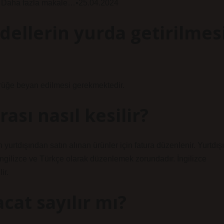
arı. Daha fazla makale…•25.04.2024
edellerin yurda getirilmes
mrüğe beyan edilmesi gerekmektedir.
rası nasıl kesilir?
n yurtdışından satın alınan ürünler için fatura düzenlenir. Yurtdışı
İngilizce ve Türkçe olarak düzenlemek zorundadır. İngilizce
ir.
acat sayılır mı?