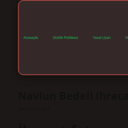
Anasayfa
Gizlilik Politikası
Yasal Uyarı
H
Navlun Bedeli Ihraca
Tarih: Ekim 11, 2024