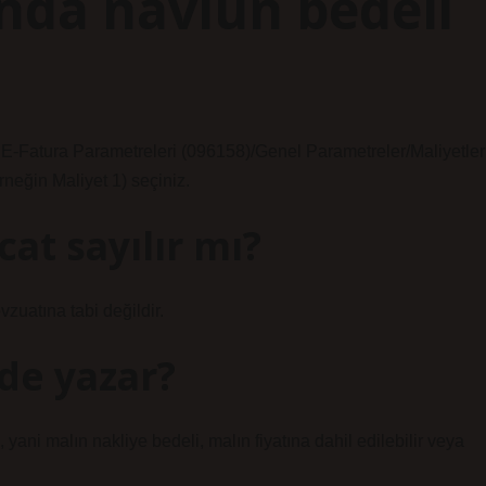
ında navlun bedeli
ğı E-Fatura Parametreleri (096158)/Genel Parametreler/Maliyetler
rneğin Maliyet 1) seçiniz.
cat sayılır mı?
evzuatına tabi değildir.
de yazar?
, yani malın nakliye bedeli, malın fiyatına dahil edilebilir veya