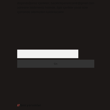
düşündüğünüz içerikleri,
backlinkpanelicomtr@gmail.com
adresine bildirmeniz halinde, ilgili içerikler yasal süre
içerisinde sitemizden kaldırılacaktır.
Arama
Son yorumlar