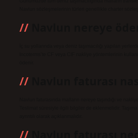
Günümüzde tüm deniz taşımacılığında malların transferi 
Navlun sözleşmelerinin türleri genellikle charter sözle
Navlun nereye öde
İç su yollarında veya deniz taşımacılığı yapılan yerlerd
Incoterms’te CF veya CIF nakliye yöntemlerinin kullanıl
ödenir.
Navlun faturası nası
Navlun faturasında malların nereye taşındığı ve nakliye
Teslimat süresiyle ilgili bilgiler de eklenmelidir. Taşıma 
ayrıntılı olarak açıklanmalıdır.
Navlun faturası ned