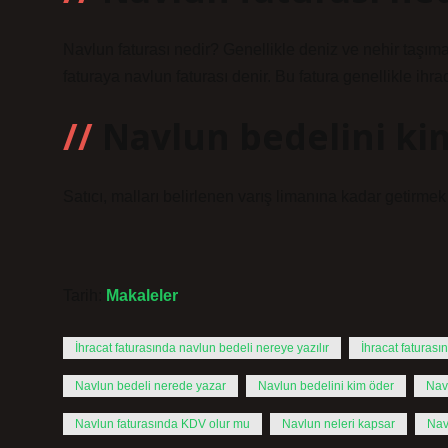
Navlun faturası nedir? Genellikle deniz ve nehir taşıma
faturaya navlun faturası denir. Bu fatura genellikle ihraca
Navlun bedelini ki
Satıcı, malları belirlenen varış limanına kadar getirme
Tarih:
Makaleler
İhracat faturasında navlun bedeli nereye yazılır
İhracat faturası
Navlun bedeli nerede yazar
Navlun bedelini kim öder
Navl
Navlun faturasında KDV olur mu
Navlun neleri kapsar
Nav