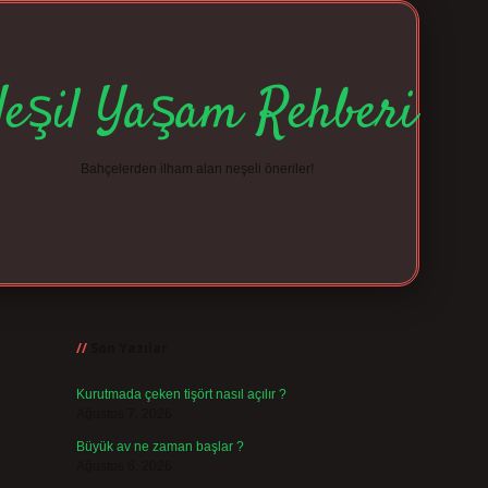
Yeşil Yaşam Rehberi
Bahçelerden ilham alan neşeli öneriler!
Sidebar
betexper giriş
betexp
Son Yazılar
Kurutmada çeken tişört nasıl açılır ?
Ağustos 7, 2026
Büyük av ne zaman başlar ?
Ağustos 6, 2026