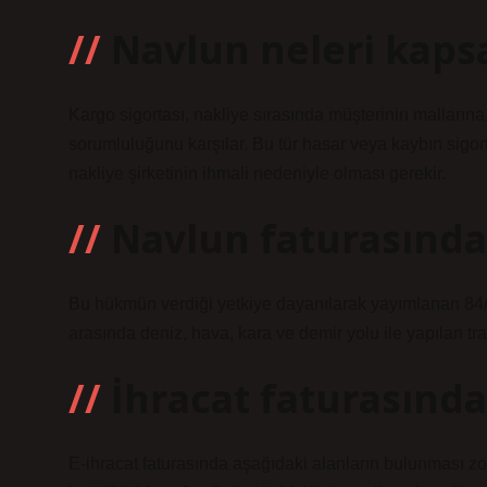
Navlun neleri kaps
Kargo sigortası, nakliye sırasında müşterinin mallarına
sorumluluğunu karşılar. Bu tür hasar veya kaybın sigo
nakliye şirketinin ihmali nedeniyle olması gerekir.
Navlun faturasında
Bu hükmün verdiği yetkiye dayanılarak yayımlanan 84/88
arasında deniz, hava, kara ve demir yolu ile yapılan tra
İhracat faturasında
E-ihracat faturasında aşağıdaki alanların bulunması zo