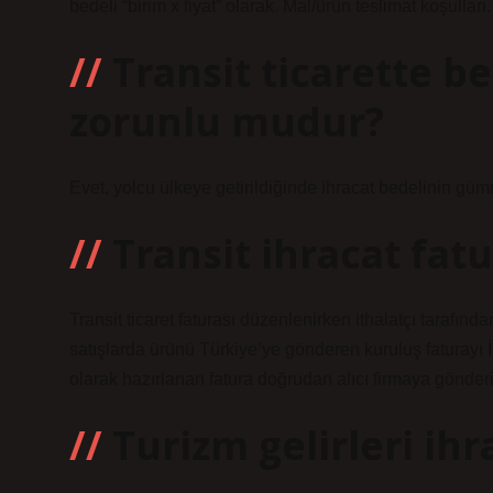
bedeli “birim x fiyat” olarak. Mal/ürün teslimat koşull
Transit ticarette b
zorunlu mudur?
Evet, yolcu ülkeye getirildiğinde ihracat bedelinin gü
Transit ihracat fatu
Transit ticaret faturası düzenlenirken ithalatçı tarafında
satışlarda ürünü Türkiye’ye gönderen kuruluş faturayı 
olarak hazırlanan fatura doğrudan alıcı firmaya gönderil
Turizm gelirleri ihr