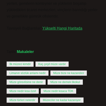
yerleri, gemilerin konteyner ve yüklerini boşaltıp
yükledikleri ticaret merkezleri, vinçlerin barındığı yerler
ve genellikle gümrük ofisleridir.
Tavsiyeli Bağlantılar:
Yükselti Hangi Haritada
Tarih:
Makaleler
İlk müzeci kimdir
Kaç çeşit müze vardır
Limanın sözlük anlamı nedir
Müze bize ne kazandırır
Müze görevlisine ne denir
Müze ne demek ilkokul
Müze nedir kısa özet
Müze nedir kısaca TDK
Müze türleri nelerdir
Müzeciler ne kadar kazanıyor