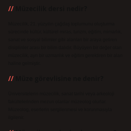
Müzecilik dersi nedir?
Müzecilik, 21. yüzyılın çağdaş toplumunu oluşturma
sürecinde kültür, kültürel miras, turizm, eğitim, mimarlık,
sanat ve sosyal bilimler gibi alanları bir araya getiren
disiplinler arası bir bilim dalıdır. Büyüyen bir değer olan
müzecilik, ayrı bir uzmanlık ve eğitim gerektiren bir alan
haline gelmiştir.
Müze görevlisine ne denir?
Üniversitelerin müzecilik, sanat tarihi veya arkeoloji
fakültelerinden mezun olanlar müzeolog olurlar.
Müzeolog, eserlerin sergilenmesi ve korunmasıyla
ilgilenir.