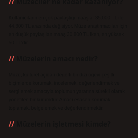
Müzeciler ne kadar kazanıyor?
Kullanıcıların en çok paylaştığı maaşlar 35.000 TL ile
44.300 TL arasında değişiyor. Müze araştırmacıları için
en düşük paylaşılan maaş 30.800 TL iken, en yüksek
50 TL’dir.
Müzelerin amacı nedir?
Müze, kültürel açıdan değerli bir dizi öğeyi çeşitli
biçimlerde korumak, incelemek, değerlendirmek ve
sergilemek amacıyla toplumun yararına sürekli olarak
yönetilen bir kurumdur. Amacı esasen korumak,
toplamak, belgelemek ve değerlendirmektir.
Müzelerin işletmesi kimde?