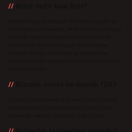
Müze nedir kısa özet?
Müzeler; hayvanat bahçeleri ve botanik bahçeleri de
dahil olmak üzere sanatsal, teknik, bilimsel, tarihi veya
arkeolojik materyaller içeren kültürel kurumlar. Bir
müze, maddi ve maddi olmayan mirası araştıran,
toplayan, koruyan, yorumlayan ve sergileyen ve
topluma kâr amacı gütmeyen bir temelde hizmet eden
kalıcı bir kurumdur.
Müzelik olmak ne demek TDK?
Türklerin bilgi birikimine ait ne varsa hepsini müzelik
hale getirmek için ellerinden geleni yaptılar, çünkü
yıpranmıştı, eskimişti, çağdışıydı (Ergun Göze).
Müzecilik faaliyetleri nelerdir?