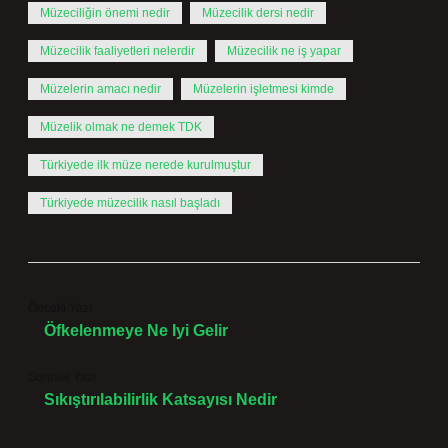
Müzeciliğin önemi nedir
Müzecilik dersi nedir
Müzecilik faaliyetleri nelerdir
Müzecilik ne iş yapar
Müzelerin amacı nedir
Müzelerin işletmesi kimde
Müzelik olmak ne demek TDK
Türkiyede ilk müze nerede kurulmuştur
Türkiyede müzecilik nasıl başladı
Önceki Yazı
Öfkelenmeye Ne Iyi Gelir
Sonraki Yazı
Sıkıştırılabilirlik Katsayısı Nedir