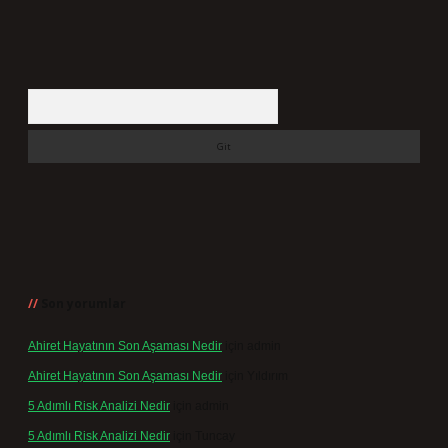
Arama
Son yorumlar
Ahiret Hayatının Son Aşaması Nedir
için
admin
Ahiret Hayatının Son Aşaması Nedir
için
Yıldırım
5 Adımlı Risk Analizi Nedir
için
admin
5 Adımlı Risk Analizi Nedir
için
Tuncay