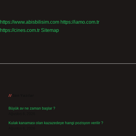
https://www.abisbilisim.com
https://iamo.com.tr
https://cines.com.tr
Sitemap
Sidebar
Son Yazılar
Büyük av ne zaman başlar ?
Ağustos 6, 2026
Kulak kanaması olan kazazedeye hangi pozisyon verilir ?
Ağustos 6, 2026