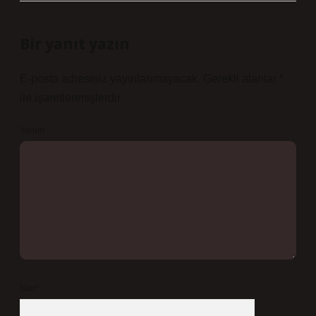
Bir yanıt yazın
E-posta adresiniz yayınlanmayacak.
Gerekli alanlar
*
ile işaretlenmişlerdir
Yorum
İsim*