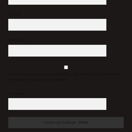
E-Posta*
Web Sitesi
Daha sonraki yorumlarımda kullanılması için adım, e-posta adresim ve
site adresim bu tarayıcıya kaydedilsin.
9 - 5 kaçtır?
*