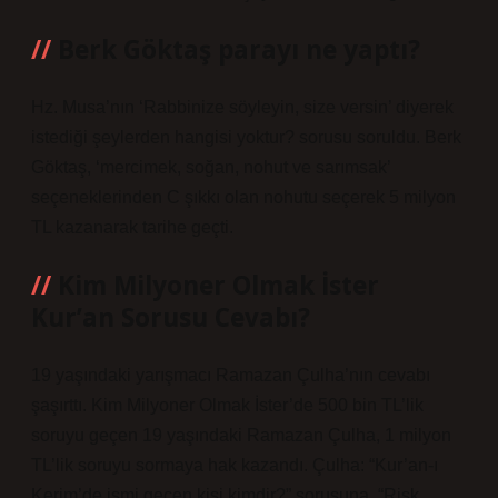
Berk Göktaş parayı ne yaptı?
Hz. Musa’nın ‘Rabbinize söyleyin, size versin’ diyerek
istediği şeylerden hangisi yoktur? sorusu soruldu. Berk
Göktaş, ‘mercimek, soğan, nohut ve sarımsak’
seçeneklerinden C şıkkı olan nohutu seçerek 5 milyon
TL kazanarak tarihe geçti.
Kim Milyoner Olmak İster
Kur’an Sorusu Cevabı?
19 yaşındaki yarışmacı Ramazan Çulha’nın cevabı
şaşırttı. Kim Milyoner Olmak İster’de 500 bin TL’lik
soruyu geçen 19 yaşındaki Ramazan Çulha, 1 milyon
TL’lik soruyu sormaya hak kazandı. Çulha: “Kur’an-ı
Kerim’de ismi geçen kişi kimdir?” sorusuna, “Risk