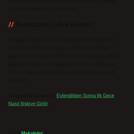
yarışmasında bir kez bronz, iki kez de altın madalya
kazanarak ülkemizi gururlandırdı.
Ramazan Çulha kimdir?
Doğuştan engelli olan 19 yaşındaki tarih öğrencisi
Ramazan Çulha, yarışmaya katılırken büyük bir
başarıya imza atarak milyon dolarlık soruya ulaşmayı
başardı. Zekası ve cesaretiyle izleyenleri etkileyen
Çulha, bilgi yarışmasındaki performansıyla herkesi
büyüledi.
Tavsiyeli Bağlantılar:
Evlendikten Sonra Ilk Gece
Nasıl Ilişkiye Girilir
Tarih:
Makaleler