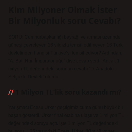
Kim Milyoner Olmak İster
Bir Milyonluk soru Cevabı?
SORU: Cumhurbaşkanlığı bayrağı ve arması üzerinde
güneşi çevreleyen 16 yıldızla temsil edilmeyen 16 Türk
devletinden hangisi Türkiye’yi temsil ediyor? Ardından,
“A: Batı Hun İmparatorluğu” diye cevap verdi. Ancak 1
milyon TL değerindeki sorunun cevabı “D: Anadolu
Selçuklu Devleti” olurdu.
1 Milyon TL’lik soru kazandı mı?
Yarışmacı Ecesu Ürker geçtiğimiz cuma günü büyük bir
başarı gösterdi. Ürker final etabına ulaştı ve 1 milyon TL
değerindeki soruyu açtı. İşte 1 milyon TL değerindeki
bu soru… 25 yaşındaki Ecesu Ürker, “Kim Milyoner