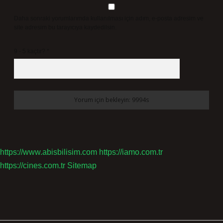
Daha sonraki yorumlarımda kullanılması için adım, e-posta adresim ve
site adresim bu tarayıcıya kaydedilsin.
9 - 5 kaçtır?
*
https://www.abisbilisim.com
https://iamo.com.tr
https://cines.com.tr
Sitemap