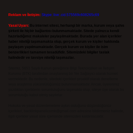
Reklam ve İletişim:
Skype: live:.cid.575569c608265c69
Yasal Uyarı:
Bu internet sitesi, herhangi bir marka, kurum veya şahıs
şirketi ile hiçbir bağlantısı bulunmamaktadır. Sitede yalnızca kendi
hazırladığımız makaleler paylaşılmaktadır. Burada yer alan içerikler
haber niteliği taşımamakta olup, gerçek kurum ve kişiler hakkında
paylaşım yapılmamaktadır. Gerçek kurum ve kişiler ile isim
benzerlikleri tamamen tesadüfidir. Sitemizdeki bilgiler taslak
halindedir ve tavsiye niteliği taşımazlar.
Sitemiz, 5651 Sayılı Kanun gereğince Bilgi Teknolojileri ve İletişim
Kurumu (BTK) tarafından onaylanmış bir Yer Sağlayıcı olarak hizmet
vermektedir. Bu nedenle, sitedeki içerikleri proaktif olarak denetleme
veya araştırma yükümlülüğümüz bulunmamaktadır. Ancak, üyelerimiz
yazdıkları içeriklerin sorumluluğunu taşımakta olup, siteye üye olarak bu
sorumluluğu kabul etmiş sayılırlar.
Hukuka ve yasal düzenlemelere aykırı olduğunu düşündüğünüz
içerikleri,
backlinkpanelicomtr@gmail.com
adresine bildirmeniz halinde,
ilgili içerikler yasal süre içerisinde sitemizden kaldırılacaktır.