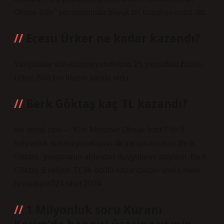
Olmak İster” yarışmasında büyük bir başarıya imza attı.
Ecesu Ürker ne kadar kazandı?
Yarışmada son soruyu yanıtlayan 25 yaşındaki Ecesu
Ürker, 500 bin liranın sahibi oldu.
Berk Göktaş kaç TL kazandı?
atv dijital özel – “Kim Milyoner Olmak İster?”de 5
milyonluk soruyu yanıtlayan ilk yarışmacı olan Berk
Göktaş, yarışmanın ardından duygularını paylaştı. Berk
Göktaş 5 milyon TL’lik ödülü kazandıktan sonra nasıl
hissediyor?24 Mart 2024
1 Milyonluk soru Kuranı