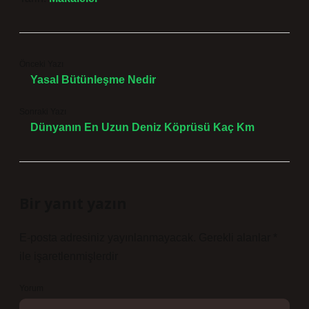
Önceki Yazı
Yasal Bütünleşme Nedir
Sonraki Yazı
Dünyanın En Uzun Deniz Köprüsü Kaç Km
Bir yanıt yazın
E-posta adresiniz yayınlanmayacak.
Gerekli alanlar
*
ile işaretlenmişlerdir
Yorum