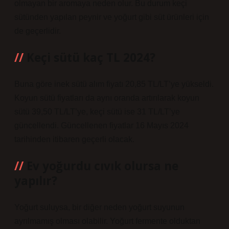
olmayan bir aromaya neden olur. Bu durum keçi
sütünden yapılan peynir ve yoğurt gibi süt ürünleri için
de geçerlidir.
Keçi sütü kaç TL 2024?
Buna göre inek sütü alım fiyatı 20,85 TL/LT’ye yükseldi.
Koyun sütü fiyatları da aynı oranda artırılarak koyun
sütü 39,50 TL/LT’ye, keçi sütü ise 31 TL/LT’ye
güncellendi. Güncellenen fiyatlar 16 Mayıs 2024
tarihinden itibaren geçerli olacak.
Ev yoğurdu cıvık olursa ne
yapılır?
Yoğurt suluysa, bir diğer neden yoğurt suyunun
ayrılmamış olması olabilir. Yoğurt fermente olduktan