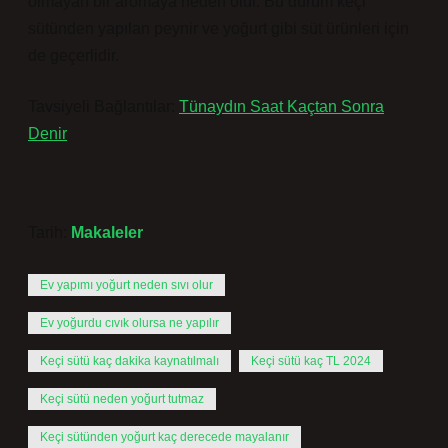
olmayan bir aromaya neden olur. Bu durum keçi
sütünden yapılan peynir ve yoğurt gibi süt ürünleri için
de geçerlidir.
Tavsiyeli Bağlantılar:
Tünaydın Saat Kaçtan Sonra
Denir
Tarih:
Makaleler
Ev yapımı yoğurt neden sıvı olur
Ev yoğurdu cıvık olursa ne yapılır
Keçi sütü kaç dakika kaynatılmalı
Keçi sütü kaç TL 2024
Keçi sütü neden yoğurt tutmaz
Keçi sütünden yoğurt kaç derecede mayalanır