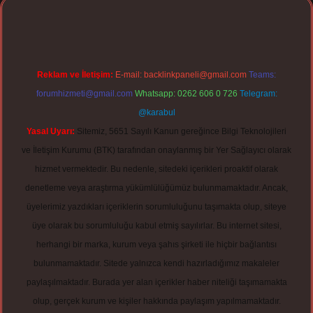
Reklam ve İletişim:
E-mail:
backlinkpaneli@gmail.com
Teams:
forumhizmeti@gmail.com
Whatsapp: 0262 606 0 726
Telegram:
@karabul
Yasal Uyarı:
Sitemiz, 5651 Sayılı Kanun gereğince Bilgi Teknolojileri
ve İletişim Kurumu (BTK) tarafından onaylanmış bir Yer Sağlayıcı olarak
hizmet vermektedir. Bu nedenle, sitedeki içerikleri proaktif olarak
denetleme veya araştırma yükümlülüğümüz bulunmamaktadır. Ancak,
üyelerimiz yazdıkları içeriklerin sorumluluğunu taşımakta olup, siteye
üye olarak bu sorumluluğu kabul etmiş sayılırlar. Bu internet sitesi,
herhangi bir marka, kurum veya şahıs şirketi ile hiçbir bağlantısı
bulunmamaktadır. Sitede yalnızca kendi hazırladığımız makaleler
paylaşılmaktadır. Burada yer alan içerikler haber niteliği taşımamakta
olup, gerçek kurum ve kişiler hakkında paylaşım yapılmamaktadır.