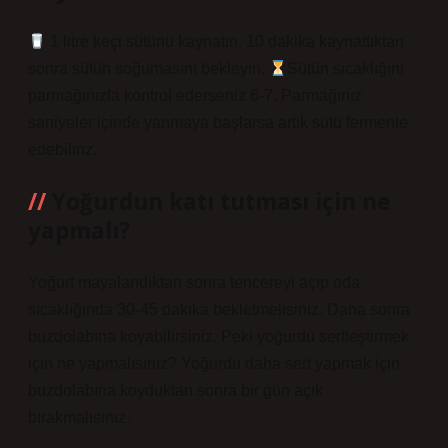
1 litre keçi sütünü kaynatın. 10 dakika kaynattıktan
sonra sütün soğumasını bekleyin.
Sütün sıcaklığını
parmağınızla kontrol ederseniz 6-7. Parmağınız
saniyeler içinde yanmaya başlarsa artık sütü fermente
edebiliriz.
Yoğurdun katı tutması için ne
yapmalı?
Yoğurt mayalandıktan sonra tencereyi açıp oda
sıcaklığında 30-45 dakika bekletmelisiniz. Daha sonra
buzdolabına koyabilirsiniz. Peki yoğurdu sertleştirmek
için ne yapmalısınız? Yoğurdu daha sert yapmak için
buzdolabına koyduktan sonra bir gün açık
bırakmalısınız.