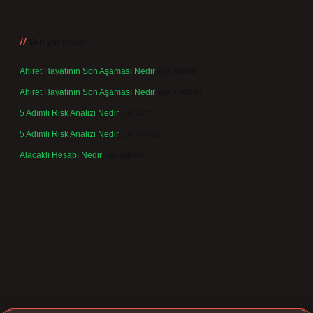
Son yorumlar
Ahiret Hayatının Son Aşaması Nedir
için
admin
Ahiret Hayatının Son Aşaması Nedir
için
Yıldırım
5 Adımlı Risk Analizi Nedir
için
admin
5 Adımlı Risk Analizi Nedir
için
Tuncay
Alacaklı Hesabı Nedir
için
admin
ergir.net