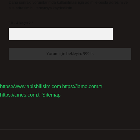
Daha sonraki yorumlarımda kullanılması için adım, e-posta adresim ve
site adresim bu tarayıcıya kaydedilsin.
10 - 4 kaçtır?
*
https://www.abisbilisim.com
https://iamo.com.tr
https://cines.com.tr
Sitemap