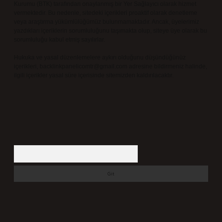
Kurumu (BTK) tarafından onaylanmış bir Yer Sağlayıcı olarak hizmet
vermektedir. Bu nedenle, sitedeki içerikleri proaktif olarak denetleme
veya araştırma yükümlülüğümüz bulunmamaktadır. Ancak, üyelerimiz
yazdıkları içeriklerin sorumluluğunu taşımakta olup, siteye üye olarak bu
sorumluluğu kabul etmiş sayılırlar.
Hukuka ve yasal düzenlemelere aykırı olduğunu düşündüğünüz
içerikleri,
backlinkpanelicomtr@gmail.com
adresine bildirmeniz halinde,
ilgili içerikler yasal süre içerisinde sitemizden kaldırılacaktır.
Arama