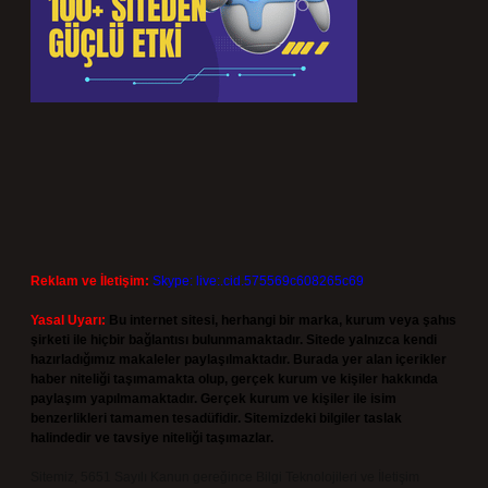
Reklam ve İletişim:
Skype: live:.cid.575569c608265c69
Yasal Uyarı:
Bu internet sitesi, herhangi bir marka, kurum veya şahıs
şirketi ile hiçbir bağlantısı bulunmamaktadır. Sitede yalnızca kendi
hazırladığımız makaleler paylaşılmaktadır. Burada yer alan içerikler
haber niteliği taşımamakta olup, gerçek kurum ve kişiler hakkında
paylaşım yapılmamaktadır. Gerçek kurum ve kişiler ile isim
benzerlikleri tamamen tesadüfidir. Sitemizdeki bilgiler taslak
halindedir ve tavsiye niteliği taşımazlar.
Sitemiz, 5651 Sayılı Kanun gereğince Bilgi Teknolojileri ve İletişim