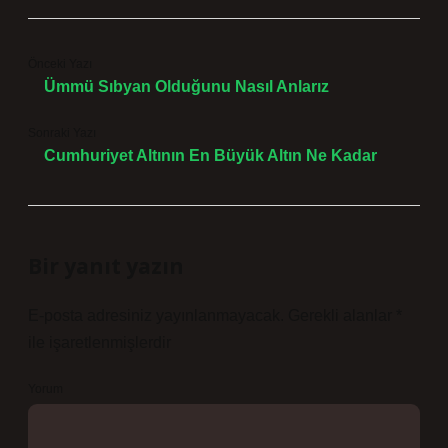
Önceki Yazı
Ümmü Sıbyan Olduğunu Nasıl Anlarız
Sonraki Yazı
Cumhuriyet Altının En Büyük Altın Ne Kadar
Bir yanıt yazın
E-posta adresiniz yayınlanmayacak.
Gerekli alanlar
*
ile işaretlenmişlerdir
Yorum