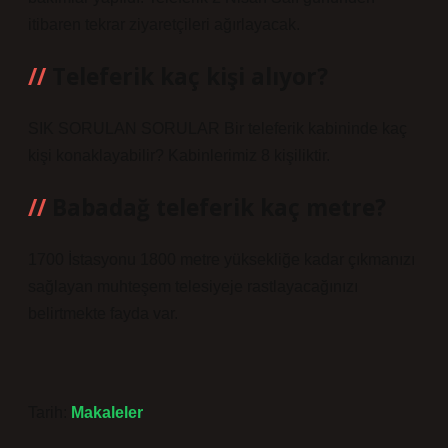
itibaren tekrar ziyaretçileri ağırlayacak.
Teleferik kaç kişi alıyor?
SIK SORULAN SORULAR Bir teleferik kabininde kaç
kişi konaklayabilir? Kabinlerimiz 8 kişiliktir.
Babadağ teleferik kaç metre?
1700 İstasyonu 1800 metre yüksekliğe kadar çıkmanızı
sağlayan muhteşem telesiyeje rastlayacağınızı
belirtmekte fayda var.
Tarih:
Makaleler