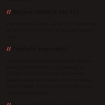
Balçova teleferik kaç TL?
İzmir Teleferik giriş ücreti → 80.00 TL’dir. Tesisimiz her
gün (Pazartesi hariç) 10:00 – 17:00 saatleri arasında
açıktır.
Teleferik olayı nedir?
Cuma günü Tünektepe teleferik tesisinde meydana
gelen kazada bir kişi öldü, 17 kişi yaralandı. 54
yaşındaki avukat Memiş Gümüş, kopan teleferik
direğinin çarptığı kabinin tabanının çökmesi sonucu
hayatını kaybetti. Gümüş’ün ailesiyle birlikte tatil için
Antalya’ya gittiği belirtildi.
İzmir teleferik kaç rakım?