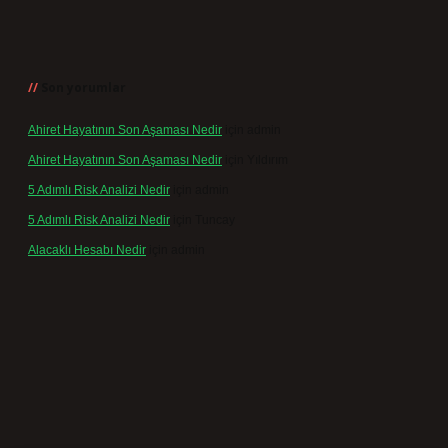
Son yorumlar
Ahiret Hayatının Son Aşaması Nedir
için
admin
Ahiret Hayatının Son Aşaması Nedir
için
Yıldırım
5 Adımlı Risk Analizi Nedir
için
admin
5 Adımlı Risk Analizi Nedir
için
Tuncay
Alacaklı Hesabı Nedir
için
admin