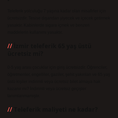
Teleferik yolculuğu 7 yaşına kadar olan misafirler için
ücretsizdir. Tesise dışarıdan yiyecek ve içecek getirmek
yasaktır. Kabinlerde sigara içmek ve benzeri
maddelerin kullanımı yasaktır.
İzmir teleferik 65 yaş üstü
ücretsiz mi?
0-5 yaş arası çocuklar için giriş ücretsizdir. Öğrenciler,
öğretmenler, engelliler, gaziler, şehit yakınları ve 65 yaş
üstü kişiler indirimli veya ücretsiz bilet almaya hak
kazanır mı? İndirimli veya ücretsiz geçişler
tanımlanmamıştır.
Teleferik maliyeti ne kadar?