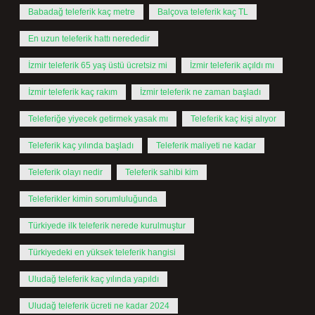
Babadağ teleferik kaç metre
Balçova teleferik kaç TL
En uzun teleferik hattı nerededir
İzmir teleferik 65 yaş üstü ücretsiz mi
İzmir teleferik açıldı mı
İzmir teleferik kaç rakım
İzmir teleferik ne zaman başladı
Teleferiğe yiyecek getirmek yasak mı
Teleferik kaç kişi alıyor
Teleferik kaç yılında başladı
Teleferik maliyeti ne kadar
Teleferik olayı nedir
Teleferik sahibi kim
Teleferikler kimin sorumluluğunda
Türkiyede ilk teleferik nerede kurulmuştur
Türkiyedeki en yüksek teleferik hangisi
Uludağ teleferik kaç yılında yapıldı
Uludağ teleferik ücreti ne kadar 2024