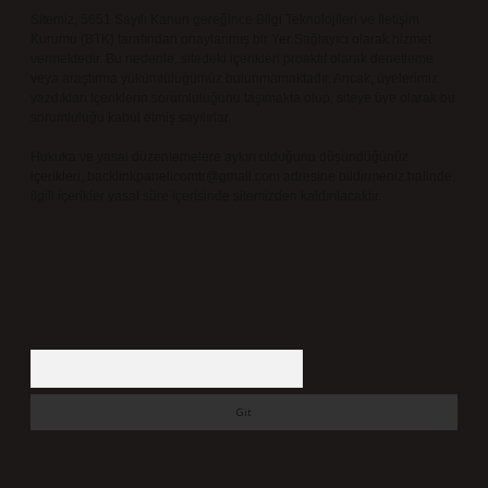
Sitemiz, 5651 Sayılı Kanun gereğince Bilgi Teknolojileri ve İletişim
Kurumu (BTK) tarafından onaylanmış bir Yer Sağlayıcı olarak hizmet
vermektedir. Bu nedenle, sitedeki içerikleri proaktif olarak denetleme
veya araştırma yükümlülüğümüz bulunmamaktadır. Ancak, üyelerimiz
yazdıkları içeriklerin sorumluluğunu taşımakta olup, siteye üye olarak bu
sorumluluğu kabul etmiş sayılırlar.
Hukuka ve yasal düzenlemelere aykırı olduğunu düşündüğünüz
içerikleri,
backlinkpanelicomtr@gmail.com
adresine bildirmeniz halinde,
ilgili içerikler yasal süre içerisinde sitemizden kaldırılacaktır.
Arama