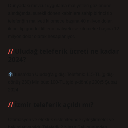
Dünyadaki mevcut uygulama maliyetleri göz önüne
alındığında, sürekli dönen kabinlere sahip birinci tip
teleferiğin maliyeti kilometre başına 40 milyon dolar,
ikinci tip gondol liftlerin maliyeti ise kilometre başına 12
milyon dolar olarak hesaplanıyor.
Uludağ teleferik ücreti ne kadar
2024?
Bursa’dan Uludağ’a gidiş: Teleferik: 115-TL (gidiş-
dönüş 230) Minibüs: 100-TL (gidiş-dönüş 200)5 Şubat
2024
İzmir teleferik açıldı mı?
Otomasyon ve elektrik sistemlerinde iyileştirmeler ve
bakımlar yapıldı. Teleferik 2 Nisan Salı gününden