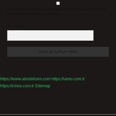
Daha sonraki yorumlarımda kullanılması için adım, e-posta adresim ve
site adresim bu tarayıcıya kaydedilsin.
6 + 2 kaçtır?
*
https://www.abisbilisim.com
https://iamo.com.tr
https://cines.com.tr
Sitemap