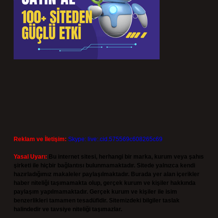
Reklam ve İletişim:
Skype: live:.cid.575569c608265c69
Yasal Uyarı:
Bu internet sitesi, herhangi bir marka, kurum veya şahıs
şirketi ile hiçbir bağlantısı bulunmamaktadır. Sitede yalnızca kendi
hazırladığımız makaleler paylaşılmaktadır. Burada yer alan içerikler
haber niteliği taşımamakta olup, gerçek kurum ve kişiler hakkında
paylaşım yapılmamaktadır. Gerçek kurum ve kişiler ile isim
benzerlikleri tamamen tesadüfidir. Sitemizdeki bilgiler taslak
halindedir ve tavsiye niteliği taşımazlar.