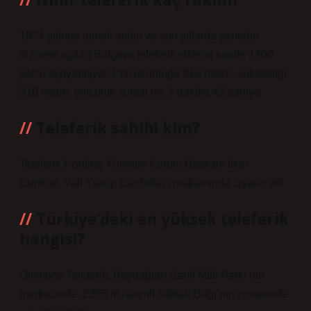
1974 yılında temeli atılan ve son yıllarda yeniden
hizmete açılan Balçova teleferik sistemi saatte 1200
yolcu taşıyabiliyor. Pist uzunluğu 810 metre, yüksekliği
316 metre; yolculuk süresi ise 2 dakika 42 saniye.
Teleferik sahibi kim?
Teleferik Holding Yönetim Kurulu Başkanı İlker
Cumbul, Vali Yakup Canbolat’ı makamında ziyaret etti.
Türkiye’deki en yüksek teleferik
hangisi?
Olympos Teleferik, Beydağları Sahil Milli Parkı’nın
merkezinde, 2365 m rakımlı Tahtalı Dağı’nın zirvesinde