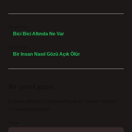
Önceki Yazı
Bici Bici Altında Ne Var
Sonraki Yazı
Bir Insan Nasıl Gözü Açık Ölür
Bir yanıt yazın
E-posta adresiniz yayınlanmayacak.
Gerekli alanlar
*
ile işaretlenmişlerdir
Yorum