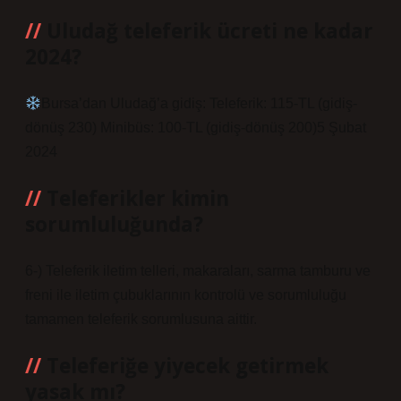
Uludağ teleferik ücreti ne kadar
2024?
Bursa’dan Uludağ’a gidiş: Teleferik: 115-TL (gidiş-
dönüş 230) Minibüs: 100-TL (gidiş-dönüş 200)5 Şubat
2024
Teleferikler kimin
sorumluluğunda?
6-) Teleferik iletim telleri, makaraları, sarma tamburu ve
freni ile iletim çubuklarının kontrolü ve sorumluluğu
tamamen teleferik sorumlusuna aittir.
Teleferiğe yiyecek getirmek
yasak mı?