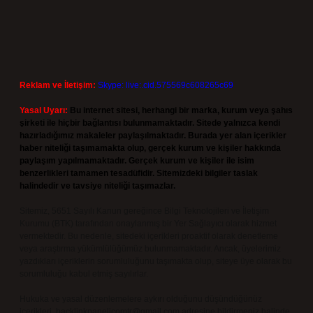
Reklam ve İletişim:
Skype: live:.cid.575569c608265c69
Yasal Uyarı:
Bu internet sitesi, herhangi bir marka, kurum veya şahıs
şirketi ile hiçbir bağlantısı bulunmamaktadır. Sitede yalnızca kendi
hazırladığımız makaleler paylaşılmaktadır. Burada yer alan içerikler
haber niteliği taşımamakta olup, gerçek kurum ve kişiler hakkında
paylaşım yapılmamaktadır. Gerçek kurum ve kişiler ile isim
benzerlikleri tamamen tesadüfidir. Sitemizdeki bilgiler taslak
halindedir ve tavsiye niteliği taşımazlar.
Sitemiz, 5651 Sayılı Kanun gereğince Bilgi Teknolojileri ve İletişim
Kurumu (BTK) tarafından onaylanmış bir Yer Sağlayıcı olarak hizmet
vermektedir. Bu nedenle, sitedeki içerikleri proaktif olarak denetleme
veya araştırma yükümlülüğümüz bulunmamaktadır. Ancak, üyelerimiz
yazdıkları içeriklerin sorumluluğunu taşımakta olup, siteye üye olarak bu
sorumluluğu kabul etmiş sayılırlar.
Hukuka ve yasal düzenlemelere aykırı olduğunu düşündüğünüz
içerikleri,
backlinkpanelicomtr@gmail.com
adresine bildirmeniz halinde,