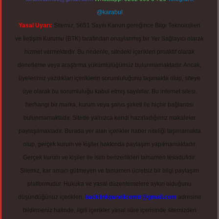
@karabul
Yasal Uyarı:
Sitemiz, 5651 Sayılı Kanun gereğince Bilgi Teknolojileri
ve İletişim Kurumu (BTK) tarafından onaylanmış bir Yer Sağlayıcı olarak
hizmet vermektedir. Bu nedenle, sitedeki içerikleri proaktif olarak
denetleme veya araştırma yükümlülüğümüz bulunmamaktadır. Ancak,
üyelerimiz yazdıkları içeriklerin sorumluluğunu taşımakta olup, siteye
üye olarak bu sorumluluğu kabul etmiş sayılırlar. Bu internet sitesi,
herhangi bir marka, kurum veya şahıs şirketi ile hiçbir bağlantısı
bulunmamaktadır. Sitede yalnızca kendi hazırladığımız makaleler
paylaşılmaktadır. Burada yer alan içerikler haber niteliği taşımamakta
olup, gerçek kurum ve kişiler hakkında paylaşım yapılmamaktadır.
Gerçek kurum ve kişiler ile isim benzerlikleri tamamen tesadüfidir.
Sitemiz, kar amacı gütmeyen ve tamamen ücretsiz bir bilgi paylaşım
platformudur. Hukuka ve yasal düzenlemelere aykırı olduğunu
düşündüğünüz içerikleri,
backlinkpanelicomtr@gmail.com
adresine
bildirmeniz halinde, ilgili içerikler yasal süre içerisinde sitemizden