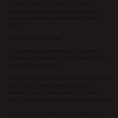
– Türkiye’de yapılan saha araştırmaları, şahit
bulunmayan kazaların %35’inde işçilerin tazminat
almayı başaramadığını göstermektedir (Korkmaz,
2019).
Akademik Tartışmalar
– Hukuk literatürü, şahit eksikliğinin iş kazasında
masrafların ödenmesini ve tazminat süreçlerini önemli
ölçüde etkilediğini vurgular.
– Sosyoloji alanında ise tartışma, iş kazalarının bireysel
değil, toplumsal bir mesele olduğu yönündedir.
Güvencesiz işçiler, kültürel normlar ve güç ilişkileri
nedeniyle haklarını aramakta zorlanır (Bourdieu, 1998).
Okur sorusu: Sizce işyerlerinde güvenlik ve şahitlik