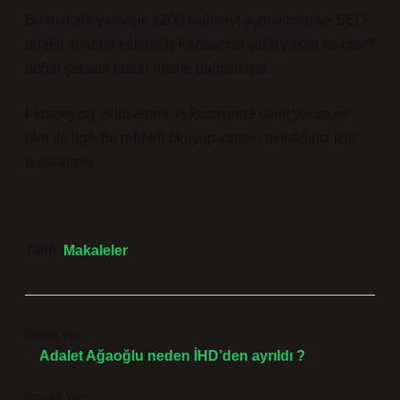
Bu makale yaklaşık 1200 kelimeyi aşmaktadır ve SEO
odaklı anahtar kelime
Iş kazasında şahit yoksa ne olur?
doğal şekilde bütün metne dağıtılmıştır.
Fidapeyzaj ekibi adına, Iş kazasında şahit yoksa ne
olur ile ilgili bu rehberi okuyup zaman ayırdığınız için
teşekkürler.
Tarih:
Makaleler
Önceki Yazı
Adalet Ağaoğlu neden İHD’den ayrıldı ?
Sonraki Yazı