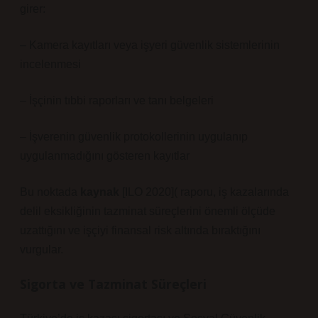
girer:
– Kamera kayıtları veya işyeri güvenlik sistemlerinin
incelenmesi
– İşçinin tıbbi raporları ve tanı belgeleri
– İşverenin güvenlik protokollerinin uygulanıp
uygulanmadığını gösteren kayıtlar
Bu noktada
kaynak
[ILO 2020]( raporu, iş kazalarında
delil eksikliğinin tazminat süreçlerini önemli ölçüde
uzattığını ve işçiyi finansal risk altında bıraktığını
vurgular.
Sigorta ve Tazminat Süreçleri