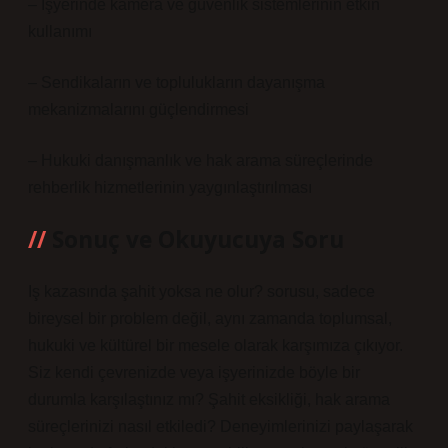
– İşyerinde kamera ve güvenlik sistemlerinin etkin
kullanımı
– Sendikaların ve toplulukların dayanışma
mekanizmalarını güçlendirmesi
– Hukuki danışmanlık ve hak arama süreçlerinde
rehberlik hizmetlerinin yaygınlaştırılması
Sonuç ve Okuyucuya Soru
Iş kazasında şahit yoksa ne olur?
sorusu, sadece
bireysel bir problem değil, aynı zamanda toplumsal,
hukuki ve kültürel bir mesele olarak karşımıza çıkıyor.
Siz kendi çevrenizde veya işyerinizde böyle bir
durumla karşılaştınız mı? Şahit eksikliği, hak arama
süreçlerinizi nasıl etkiledi? Deneyimlerinizi paylaşarak