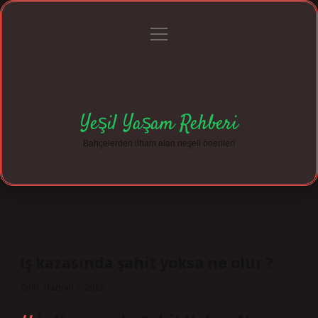
menüyü
Anasayfa
Gizlilik Politikası
Yasal Uyarı
aç
Hakkımızda
Yeşil Yaşam Rehberi
Bahçelerden ilham alan neşeli öneriler!
Iş kazasında şahit yoksa ne olur ?
Tarih: Haziran 1, 2026