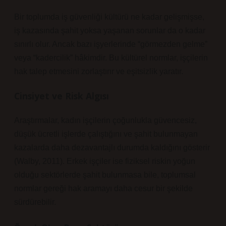
Bir toplumda iş güvenliği kültürü ne kadar gelişmişse,
iş kazasında şahit yoksa yaşanan sorunlar da o kadar
sınırlı olur. Ancak bazı işyerlerinde “görmezden gelme”
veya “kadercilik” hâkimdir. Bu kültürel normlar, işçilerin
hak talep etmesini zorlaştırır ve
eşitsizlik
yaratır.
Cinsiyet ve Risk Algısı
Araştırmalar, kadın işçilerin çoğunlukla güvencesiz,
düşük ücretli işlerde çalıştığını ve şahit bulunmayan
kazalarda daha dezavantajlı durumda kaldığını gösterir
(Walby, 2011). Erkek işçiler ise fiziksel riskin yoğun
olduğu sektörlerde şahit bulunmasa bile, toplumsal
normlar gereği hak aramayı daha cesur bir şekilde
sürdürebilir.