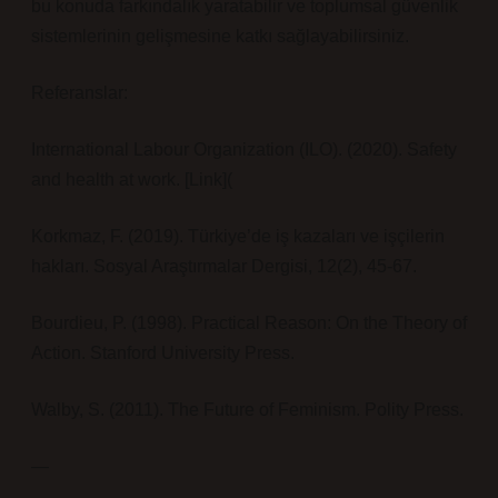
bu konuda farkındalık yaratabilir ve toplumsal güvenlik
sistemlerinin gelişmesine katkı sağlayabilirsiniz.
Referanslar:
International Labour Organization (ILO). (2020). Safety
and health at work. [Link](
Korkmaz, F. (2019). Türkiye’de iş kazaları ve işçilerin
hakları. Sosyal Araştırmalar Dergisi, 12(2), 45-67.
Bourdieu, P. (1998). Practical Reason: On the Theory of
Action. Stanford University Press.
Walby, S. (2011). The Future of Feminism. Polity Press.
—