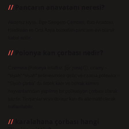
Pancarın anavatanı neresi?
Akdeniz kıyısı, Ege Seegero Çemberi, Batı Anadolu,
Hindistan ve Orta Asya bozkırları pancarın evi olarak
kabul edilir.
Polonya kan çorbası nedir?
Czernina (Polonya telaffuz: [t͡ʂrˈɲina] ⓘ, czarny –
“siyah” “siyah” kelimesinden gelir; ve czarna polewka –
“Siyah çorba” da ördek kanı ve berrak kümes
hayvanlarından yapılmış bir polikasyon çorbası olarak
yazılır. Tavşanlar veya domuz kan da alternatif olarak
kullanılabilir.
karalahana çorbası hangi