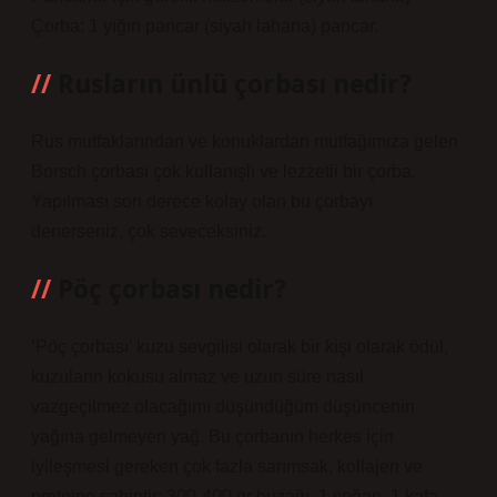
Çorba: 1 yığın pancar (siyah lahana) pancar.
Rusların ünlü çorbası nedir?
Rus mutfaklarından ve konuklardan mutfağımıza gelen
Borsch çorbası çok kullanışlı ve lezzetli bir çorba.
Yapılması son derece kolay olan bu çorbayı
denerseniz, çok seveceksiniz.
Pöç çorbası nedir?
‘Pöç çorbası’ kuzu sevgilisi olarak bir kişi olarak ödül,
kuzuların kokusu almaz ve uzun süre nasıl
vazgeçilmez olacağımı düşündüğüm düşüncenin
yağına gelmeyen yağ. Bu çorbanın herkes için
iyileşmesi gereken çok fazla sarımsak, kollajen ve
proteine sahiptir: 300-400 gr buzağı. 1 soğan. 1 kafa