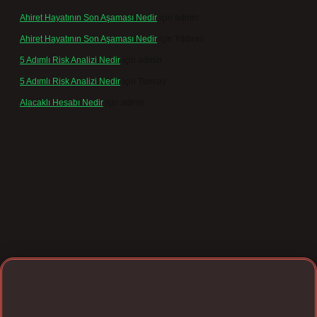
Ahiret Hayatının Son Aşaması Nedir
için
admin
Ahiret Hayatının Son Aşaması Nedir
için
Yıldırım
5 Adımlı Risk Analizi Nedir
için
admin
5 Adımlı Risk Analizi Nedir
için
Tuncay
Alacaklı Hesabı Nedir
için
admin
exper giriş
betexpergir.net