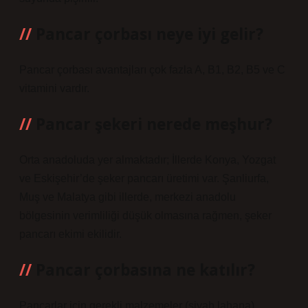
Pancar çorbası neye iyi gelir?
Pancar çorbası avantajları çok fazla A, B1, B2, B5 ve C
vitamini vardır.
Pancar şekeri nerede meşhur?
Orta anadoluda yer almaktadır; İllerde Konya, Yozgat
ve Eskişehir’de şeker pancarı üretimi var. Şanliurfa,
Muş ve Malatya gibi illerde, merkezi anadolu
bölgesinin verimliliği düşük olmasına rağmen, şeker
pancarı ekimi ekilidir.
Pancar çorbasına ne katılır?
Pancarlar için gerekli malzemeler (siyah lahana)