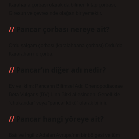
Karahana çorbası olarak da bilinen kitap çorbası,
Giresun ve çevresinde olağan bir yemektir.
Pancar çorbası nereye ait?
Ordu şalgam çorbası (karalahaana çorbası) Ordu’da
Kararahan ile çorba.
Pancar’ın diğer adı nedir?
Ev ve İklim: Pancarın Bilimsel Adı; Chenopodiaceae
Beta Vulgaris (BV) Linn Bitki ailesinden. Genellikle
“chukandar” veya “pancar kökü” olarak bilinir.
Pancar hangi yöreye ait?
Batı ve İngiliz Adaları Avrupa’nın bir bölgesi ve tüm