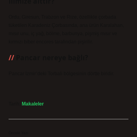
ilimize aittir?
Ordu, Giresun, Trabzon ve Rize, özellikle çorbada
tüketilen Karadeniz Çorbasında, ana ürün Karalahan,
mısır unu, iç yağ, bölme, barbunya, pişmiş mısır ve
kırmızı biber encores tarafından pişirilir.
Pancar nereye bağlı?
Pancar İzmir’deki Torbali bölgesinin dörtte biridir.
Tarih:
Makaleler
Önceki Yazı