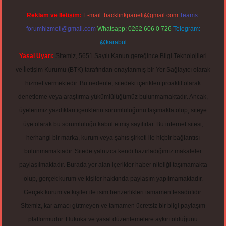
Reklam ve İletişim:
E-mail:
backlinkpaneli@gmail.com
Teams:
forumhizmeti@gmail.com
Whatsapp: 0262 606 0 726
Telegram:
@karabul
Yasal Uyarı:
Sitemiz, 5651 Sayılı Kanun gereğince Bilgi Teknolojileri
ve İletişim Kurumu (BTK) tarafından onaylanmış bir Yer Sağlayıcı olarak
hizmet vermektedir. Bu nedenle, sitedeki içerikleri proaktif olarak
denetleme veya araştırma yükümlülüğümüz bulunmamaktadır. Ancak,
üyelerimiz yazdıkları içeriklerin sorumluluğunu taşımakta olup, siteye
üye olarak bu sorumluluğu kabul etmiş sayılırlar. Bu internet sitesi,
herhangi bir marka, kurum veya şahıs şirketi ile hiçbir bağlantısı
bulunmamaktadır. Sitede yalnızca kendi hazırladığımız makaleler
paylaşılmaktadır. Burada yer alan içerikler haber niteliği taşımamakta
olup, gerçek kurum ve kişiler hakkında paylaşım yapılmamaktadır.
Gerçek kurum ve kişiler ile isim benzerlikleri tamamen tesadüfidir.
Sitemiz, kar amacı gütmeyen ve tamamen ücretsiz bir bilgi paylaşım
platformudur. Hukuka ve yasal düzenlemelere aykırı olduğunu