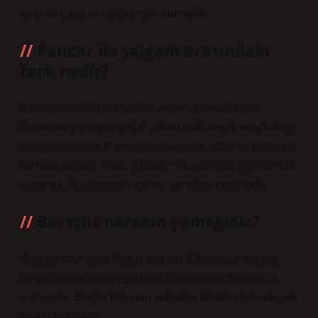
idrar ve gaita’nın değişmesi normaldir.
Pancar ile şalgam arasındaki
fark nedir?
Bübenkvass’ın hafif tatlı ve zemin aroması vardır.
Fermente pancarın doğal şekeri hafif asidik ve alkolsüz
bir içecek sunar. Pancar daha keskin, tuzlu ve baharatlı
bir tada sahiptir. Havuç, bulgur ve mor havuç genellikle
kullanılır; Acı sevenler için de acı biber eklenebilir.
Borscht nerenin yemeğidir?
Borç çorbası veya Borch çorbası (Ukrayna б borşiç),
Doğu Avrupa’da yaygın olan Ukrayna mutfağının bir
çorbasıdır. Borçta bulunan sebzeler kemik etinin meyve
suyunda pişirilir.