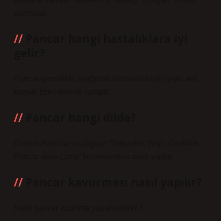
sarımsak.
Pancar hangi hastalıklara iyi
gelir?
Pancar genellikle aşağıdaki hastalıklar için iyidir, anti -
kanser özelliklerine sahiptir.
Pancar hangi dilde?
Ermeni Panchar բանջար “Sebzeler, Yeşil, Özellikle
Pancar veya Çarşı” kelimesinden alıntı yapılır.
Pancar kavurması nasıl yapılır?
Nasıl pancar kızartma yapabilirsiniz?