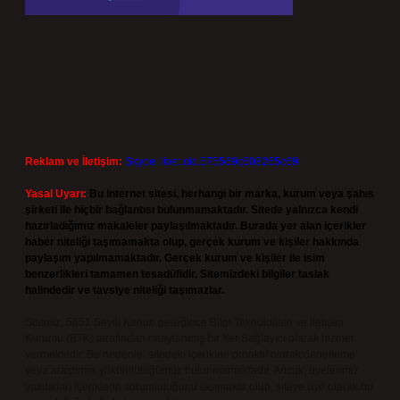
Reklam ve İletişim:
Skype: live:.cid.575569c608265c69
Yasal Uyarı:
Bu internet sitesi, herhangi bir marka, kurum veya şahıs
şirketi ile hiçbir bağlantısı bulunmamaktadır. Sitede yalnızca kendi
hazırladığımız makaleler paylaşılmaktadır. Burada yer alan içerikler
haber niteliği taşımamakta olup, gerçek kurum ve kişiler hakkında
paylaşım yapılmamaktadır. Gerçek kurum ve kişiler ile isim
benzerlikleri tamamen tesadüfidir. Sitemizdeki bilgiler taslak
halindedir ve tavsiye niteliği taşımazlar.
Sitemiz, 5651 Sayılı Kanun gereğince Bilgi Teknolojileri ve İletişim
Kurumu (BTK) tarafından onaylanmış bir Yer Sağlayıcı olarak hizmet
vermektedir. Bu nedenle, sitedeki içerikleri proaktif olarak denetleme
veya araştırma yükümlülüğümüz bulunmamaktadır. Ancak, üyelerimiz
yazdıkları içeriklerin sorumluluğunu taşımakta olup, siteye üye olarak bu