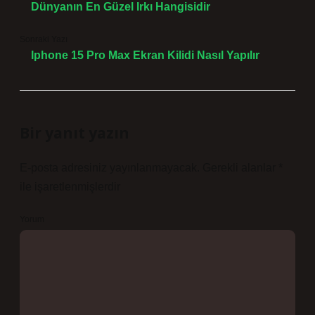
Dünyanın En Güzel Irkı Hangisidir
Sonraki Yazı
Iphone 15 Pro Max Ekran Kilidi Nasıl Yapılır
Bir yanıt yazın
E-posta adresiniz yayınlanmayacak.
Gerekli alanlar
*
ile işaretlenmişlerdir
Yorum