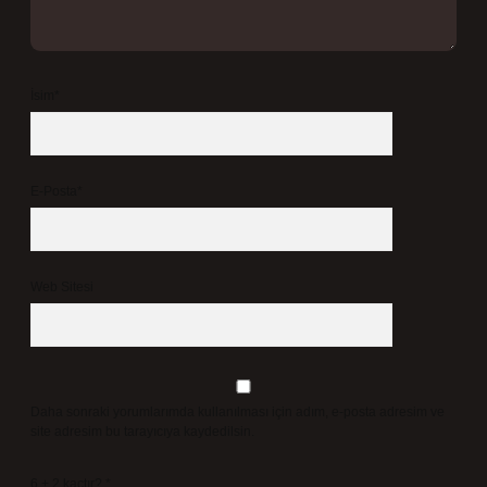
İsim*
E-Posta*
Web Sitesi
Daha sonraki yorumlarımda kullanılması için adım, e-posta adresim ve
site adresim bu tarayıcıya kaydedilsin.
6 + 2 kaçtır?
*