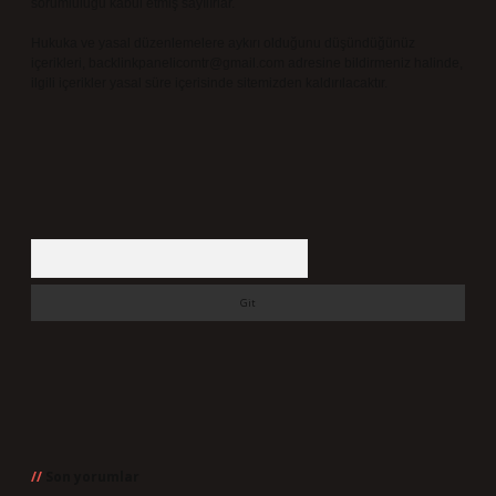
sorumluluğu kabul etmiş sayılırlar.
Hukuka ve yasal düzenlemelere aykırı olduğunu düşündüğünüz
içerikleri,
backlinkpanelicomtr@gmail.com
adresine bildirmeniz halinde,
ilgili içerikler yasal süre içerisinde sitemizden kaldırılacaktır.
Arama
Son yorumlar