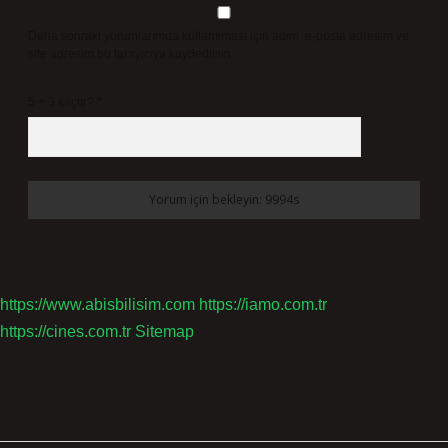
Daha sonraki yorumlarımda kullanılması için adım, e-posta adresim ve
site adresim bu tarayıcıya kaydedilsin.
5 + 3 kaçtır?
*
https://www.abisbilisim.com
https://iamo.com.tr
https://cines.com.tr
Sitemap