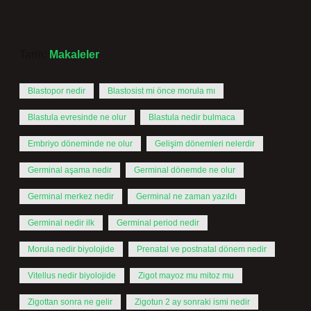
Tarih:
Makaleler
Blastopor nedir
Blastosist mi önce morula mı
Blastula evresinde ne olur
Blastula nedir bulmaca
Embriyo döneminde ne olur
Gelişim dönemleri nelerdir
Germinal aşama nedir
Germinal dönemde ne olur
Germinal merkez nedir
Germinal ne zaman yazıldı
Germinal nedir ilk
Germinal period nedir
Morula nedir biyolojide
Prenatal ve postnatal dönem nedir
Vitellus nedir biyolojide
Zigot mayoz mu mitoz mu
Zigottan sonra ne gelir
Zigotun 2 ay sonraki ismi nedir