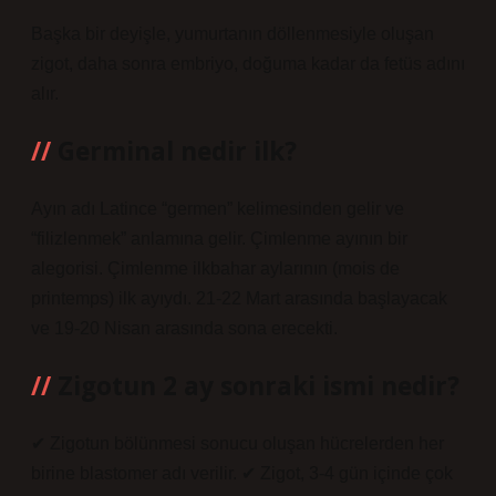
Başka bir deyişle, yumurtanın döllenmesiyle oluşan
zigot, daha sonra embriyo, doğuma kadar da fetüs adını
alır.
Germinal nedir ilk?
Ayın adı Latince “germen” kelimesinden gelir ve
“filizlenmek” anlamına gelir. Çimlenme ayının bir
alegorisi. Çimlenme ilkbahar aylarının (mois de
printemps) ilk ayıydı. 21-22 Mart arasında başlayacak
ve 19-20 Nisan arasında sona erecekti.
Zigotun 2 ay sonraki ismi nedir?
✔ Zigotun bölünmesi sonucu oluşan hücrelerden her
birine blastomer adı verilir. ✔ Zigot, 3-4 gün içinde çok