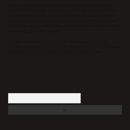
Sitemiz, 5651 Sayılı Kanun gereğince Bilgi Teknolojileri ve İletişim
Kurumu (BTK) tarafından onaylanmış bir Yer Sağlayıcı olarak hizmet
vermektedir. Bu nedenle, sitedeki içerikleri proaktif olarak denetleme
veya araştırma yükümlülüğümüz bulunmamaktadır. Ancak, üyelerimiz
yazdıkları içeriklerin sorumluluğunu taşımakta olup, siteye üye olarak bu
sorumluluğu kabul etmiş sayılırlar.
Hukuka ve yasal düzenlemelere aykırı olduğunu düşündüğünüz
içerikleri,
backlinkpanelicomtr@gmail.com
adresine bildirmeniz halinde,
ilgili içerikler yasal süre içerisinde sitemizden kaldırılacaktır.
Arama