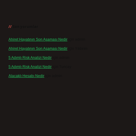
Son yorumlar
Ahiret Hayatının Son Aşaması Nedir
için
admin
Ahiret Hayatının Son Aşaması Nedir
için
Yıldırım
5 Adımlı Risk Analizi Nedir
için
admin
5 Adımlı Risk Analizi Nedir
için
Tuncay
Alacaklı Hesabı Nedir
için
admin