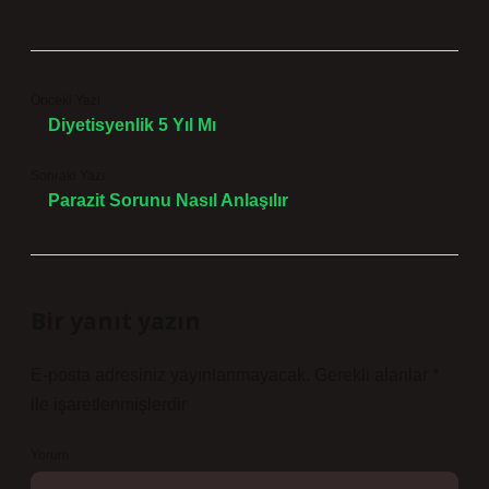
Önceki Yazı
Diyetisyenlik 5 Yıl Mı
Sonraki Yazı
Parazit Sorunu Nasıl Anlaşılır
Bir yanıt yazın
E-posta adresiniz yayınlanmayacak.
Gerekli alanlar
*
ile işaretlenmişlerdir
Yorum