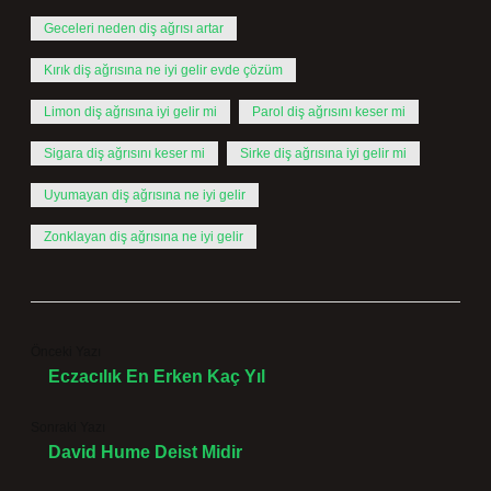
Geceleri neden diş ağrısı artar
Kırık diş ağrısına ne iyi gelir evde çözüm
Limon diş ağrısına iyi gelir mi
Parol diş ağrısını keser mi
Sigara diş ağrısını keser mi
Sirke diş ağrısına iyi gelir mi
Uyumayan diş ağrısına ne iyi gelir
Zonklayan diş ağrısına ne iyi gelir
Önceki Yazı
Eczacılık En Erken Kaç Yıl
Sonraki Yazı
David Hume Deist Midir