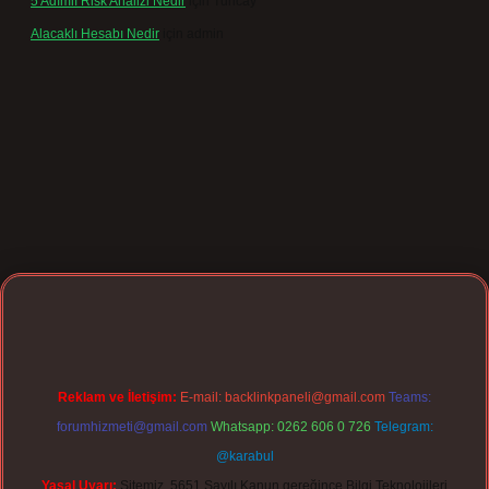
5 Adımlı Risk Analizi Nedir
için
Tuncay
Alacaklı Hesabı Nedir
için
admin
xpergir.net
Reklam ve İletişim:
E-mail:
backlinkpaneli@gmail.com
Teams:
forumhizmeti@gmail.com
Whatsapp: 0262 606 0 726
Telegram:
@karabul
Yasal Uyarı:
Sitemiz, 5651 Sayılı Kanun gereğince Bilgi Teknolojileri