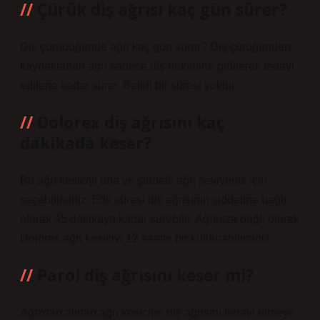
Çürük diş ağrısı kaç gün sürer?
Diş çürüdüğünde ağrı kaç gün sürer? Diş çürüğünden
kaynaklanan ağrı sadece diş hekimine gidilerek tedavi
edilene kadar sürer. Belirli bir süresi yoktur.
Dolorex diş ağrısını kaç
dakikada keser?
Bu ağrı kesiciyi orta ve şiddetli ağrı seviyeniz için
seçebilirsiniz. Etki süresi diş ağrısının şiddetine bağlı
olarak 45 dakikaya kadar sürebilir. Ağrınıza bağlı olarak
Dolorex ağrı kesiciyi 12 saatte bir kullanabilirsiniz.
Parol diş ağrısını keser mi?
Ağızdan alınan ağrı kesiciler diş ağrısını tedavi etmeye