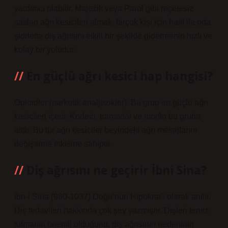
yardımcı olabilir. Majezik veya Parol gibi reçetesiz
satılan ağrı kesicileri almak, birçok kişi için hafif ila orta
şiddette diş ağrısını etkili bir şekilde gidermenin hızlı ve
kolay bir yoludur.
En güçlü ağrı kesici hap hangisi?
Opioidler (narkotik analjezikler): Bu grup en güçlü ağrı
kesicileri içerir. Kodein, tramadol ve morfin bu gruba
aittir. Bu tür ağrı kesiciler beyindeki ağrı mesajlarını
değiştirme etkisine sahiptir.
Diş ağrısını ne geçirir İbni Sina?
İbn-i Sina (980-1037) Doğu’nun Hipokrat’ı olarak anılır.
Diş tedavileri hakkında çok şey yazmıştır. Dişleri temiz
tutmanın önemli olduğunu, diş ağrısının nedeninin