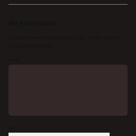
Bir yanıt yazın
E-posta adresiniz yayınlanmayacak.
Gerekli alanlar
*
ile işaretlenmişlerdir
Yorum
İsim*