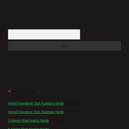
Arama
Son yorumlar
Ahiret Hayatının Son Aşaması Nedir
için
admin
Ahiret Hayatının Son Aşaması Nedir
için
Yıldırım
5 Adımlı Risk Analizi Nedir
için
admin