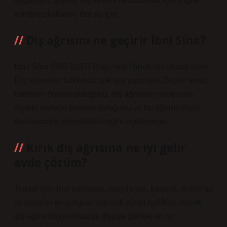
uygulayın. Şişmiş diş etlerini rahatlatmak için soğuk
kompres kullanın. Bol su için.
Diş ağrısını ne geçirir İbni Sina?
İbn-i Sina (980-1037) Doğu’nun Hipokrat’ı olarak anılır.
Diş tedavileri hakkında çok şey yazmıştır. Dişleri temiz
tutmanın önemli olduğunu, diş ağrısının nedeninin
dişteki sıvıların basıncı olduğunu ve bu ağrının dişin
delinmesiyle giderilebileceğini açıklamıştır.
Kırık diş ağrısına ne iyi gelir
evde çözüm?
Tedavi için; buz kompresi, maydanoz, karanfil, sirkeli su
ve tuzlu su ile gargara yapmak ağrıyı hafifletir. Ancak
diş ağrısı dayanılmazsa dişçiye gitmek en iyi