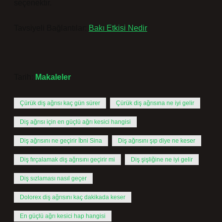
seçenektir.
Tavsiyeli Bağlantılar:
Bakı Etkisi Nedir
Tarih:
Makaleler
Çürük diş ağrısı kaç gün sürer
Çürük diş ağrısına ne iyi gelir
Diş ağrısı için en güçlü ağrı kesici hangisi
Diş ağrısını ne geçirir İbni Sina
Diş ağrısını şıp diye ne keser
Diş fırçalamak diş ağrısını geçirir mi
Diş şişliğine ne iyi gelir
Diş sızlaması nasıl geçer
Dolorex diş ağrısını kaç dakikada keser
En güçlü ağrı kesici hap hangisi