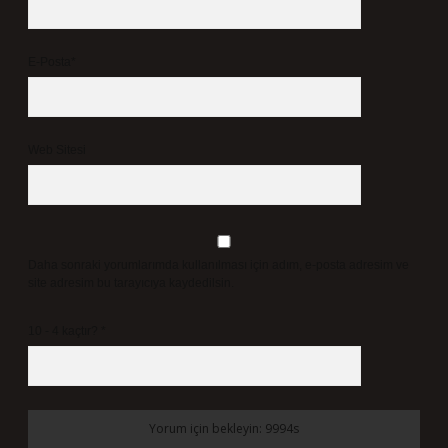
E-Posta*
Web Sitesi
Daha sonraki yorumlarımda kullanılması için adım, e-posta adresim ve
site adresim bu tarayıcıya kaydedilsin.
10 - 4 kaçtır?
*