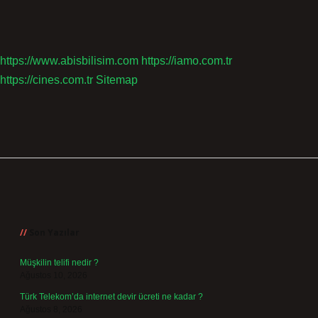
https://www.abisbilisim.com
https://iamo.com.tr
https://cines.com.tr
Sitemap
Sidebar
Son Yazılar
Müşkilin telifi nedir ?
Ağustos 10, 2026
Türk Telekom’da internet devir ücreti ne kadar ?
Ağustos 8, 2026