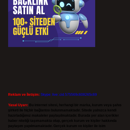
Reklam ve İletişim:
Skype: live:.cid.575569c608265c69
Yasal Uyarı:
Bu internet sitesi, herhangi bir marka, kurum veya şahıs
şirketi ile hiçbir bağlantısı bulunmamaktadır. Sitede yalnızca kendi
hazırladığımız makaleler paylaşılmaktadır. Burada yer alan içerikler
haber niteliği taşımamakta olup, gerçek kurum ve kişiler hakkında
paylaşım yapılmamaktadır. Gerçek kurum ve kişiler ile isim