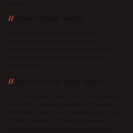
almaktadır.
İş yeri kimliği nedir?
Kurumsal kimlik; bir şirketin, kurumun veya
organizasyonun kim olduğunu gösteren bazı
görsellerdir. Başka bir deyişle, bir şirket veya kurum
hakkında bilgi sağlayan tanıtım görselleri olarak
tanımlanabilirler.
Kurum kimlik kodu nedir?
SSS – KURUMSAL KİMLİK KODU Kurumsal Kimlik
Kodu nedir ve nereden başvurabilirim? Kurumsal
Kimlik Kodu, dokuz haneli bir sayıdan oluşan bir veri
dizisidir. Bu nedenle HR (şirket kimlik numarası),
sağlanan hizmetlerin geri ödemesi için hemşirelik