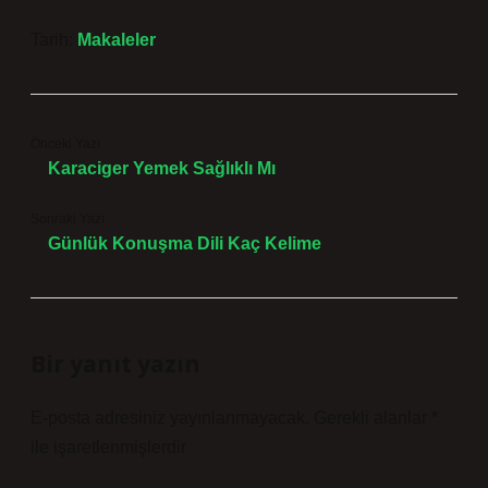
Tarih:
Makaleler
Önceki Yazı
Karaciger Yemek Sağlıklı Mı
Sonraki Yazı
Günlük Konuşma Dili Kaç Kelime
Bir yanıt yazın
E-posta adresiniz yayınlanmayacak.
Gerekli alanlar
*
ile işaretlenmişlerdir