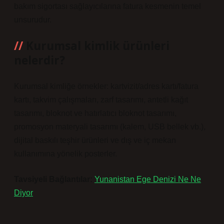
bakım sigortası sağlayıcılarına fatura kesmenin temel
unsurudur.
Kurumsal kimlik ürünleri
nelerdir?
Kurumsal kimliğe örnekler: kartvizit/adres kartı/fatura
kartı, takvim çalışmaları, zarf tasarımı, antetli kağıt
tasarımı, bloknot ve hatırlatıcı bloknot tasarımı,
promosyon materyali tasarımı (kalem, USB bellek vb.),
dijital baskılı teşhir ürünleri ve dış ve iç mekan
kullanımına yönelik posterler.
Tavsiyeli Bağlantılar:
Yunanistan Ege Denizi Ne Ne
Diyor