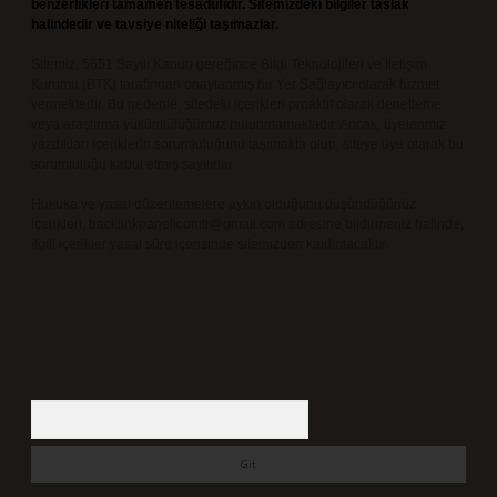
benzerlikleri tamamen tesadüfidir. Sitemizdeki bilgiler taslak
halindedir ve tavsiye niteliği taşımazlar.
Sitemiz, 5651 Sayılı Kanun gereğince Bilgi Teknolojileri ve İletişim
Kurumu (BTK) tarafından onaylanmış bir Yer Sağlayıcı olarak hizmet
vermektedir. Bu nedenle, sitedeki içerikleri proaktif olarak denetleme
veya araştırma yükümlülüğümüz bulunmamaktadır. Ancak, üyelerimiz
yazdıkları içeriklerin sorumluluğunu taşımakta olup, siteye üye olarak bu
sorumluluğu kabul etmiş sayılırlar.
Hukuka ve yasal düzenlemelere aykırı olduğunu düşündüğünüz
içerikleri,
backlinkpanelicomtr@gmail.com
adresine bildirmeniz halinde,
ilgili içerikler yasal süre içerisinde sitemizden kaldırılacaktır.
Arama