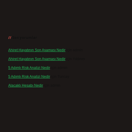
Son yorumlar
Ahiret Hayatının Son Aşaması Nedir
için
admin
Ahiret Hayatının Son Aşaması Nedir
için
Yıldırım
5 Adımlı Risk Analizi Nedir
için
admin
5 Adımlı Risk Analizi Nedir
için
Tuncay
Alacaklı Hesabı Nedir
için
admin