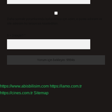
Daha sonraki yorumlarımda kullanılması için adım, e-posta adresim ve
site adresim bu tarayıcıya kaydedilsin.
5 + 3 kaçtır?
*
https://www.abisbilisim.com
https://iamo.com.tr
https://cines.com.tr
Sitemap