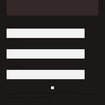
İsim*
E-Posta*
Web Sitesi
Daha sonraki yorumlarımda kullanılması için adım, e-posta adresim ve
site adresim bu tarayıcıya kaydedilsin.