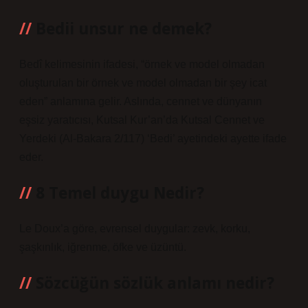
Bedii unsur ne demek?
Bedî kelimesinin ifadesi, “örnek ve model olmadan
oluşturulan bir örnek ve model olmadan bir şey icat
eden” anlamına gelir. Aslında, cennet ve dünyanın
eşsiz yaratıcısı, Kutsal Kur’an’da Kutsal Cennet ve
Yerdeki (Al-Bakara 2/117) ‘Bedi’ ayetindeki ayette ifade
eder.
8 Temel duygu Nedir?
Le Doux’a göre, evrensel duygular: zevk, korku,
şaşkınlık, iğrenme, öfke ve üzüntü.
Sözcüğün sözlük anlamı nedir?