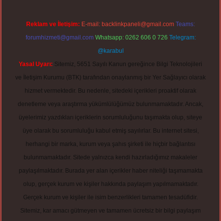
Reklam ve İletişim:
E-mail:
backlinkpaneli@gmail.com
Teams:
forumhizmeti@gmail.com
Whatsapp: 0262 606 0 726
Telegram:
@karabul
Yasal Uyarı:
Sitemiz, 5651 Sayılı Kanun gereğince Bilgi Teknolojileri
ve İletişim Kurumu (BTK) tarafından onaylanmış bir Yer Sağlayıcı olarak
hizmet vermektedir. Bu nedenle, sitedeki içerikleri proaktif olarak
denetleme veya araştırma yükümlülüğümüz bulunmamaktadır. Ancak,
üyelerimiz yazdıkları içeriklerin sorumluluğunu taşımakta olup, siteye
üye olarak bu sorumluluğu kabul etmiş sayılırlar. Bu internet sitesi,
herhangi bir marka, kurum veya şahıs şirketi ile hiçbir bağlantısı
bulunmamaktadır. Sitede yalnızca kendi hazırladığımız makaleler
paylaşılmaktadır. Burada yer alan içerikler haber niteliği taşımamakta
olup, gerçek kurum ve kişiler hakkında paylaşım yapılmamaktadır.
Gerçek kurum ve kişiler ile isim benzerlikleri tamamen tesadüfidir.
Sitemiz, kar amacı gütmeyen ve tamamen ücretsiz bir bilgi paylaşım