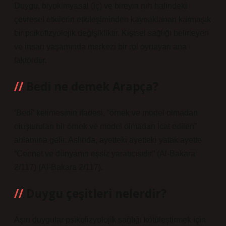
Duygu, biyokimyasal (iç) ve bireyin ruh halindeki
çevresel etkilerin etkileşiminden kaynaklanan karmaşık
bir psikofizyolojik değişikliktir. Kişisel sağlığı belirleyen
ve insan yaşamında merkezi bir rol oynayan ana
faktördür.
Bedi ne demek Arapça?
‘Bedî’ kelimesinin ifadesi, “örnek ve model olmadan
oluşturulan bir örnek ve model olmadan icat edilen”
anlamına gelir. Aslında, ayetteki ayetteki yatak ayette
“Cennet ve dünyanın eşsiz yaratıcısıdır” (Al-Bakara
2/117) (Al-Bakara 2/117).
Duygu çeşitleri nelerdir?
Aşırı duygular psikofizyolojik sağlığı kötüleştirmek için