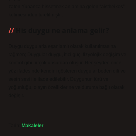
zaten Yunanca hissetmek anlamına gelen “aistheikos”
kelimesinden türetilmiştir.
His duygu ne anlama gelir?
Duygu duygularla eşanlamlı olarak kullanılmasına
rağmen; Duygular duygu, itici güç, fizyolojik değişim ve
kontrol gibi birçok unsurdan oluşur. Her şeyden önce,
yüz ifadesinde kendini gösteren duygular beden dili ve
sesin sesi ile ifade edilebilir. Duygunun türü ve
yoğunluğu, olayın özelliklerine ve duruma bağlı olarak
değişir.
Tarih:
Makaleler