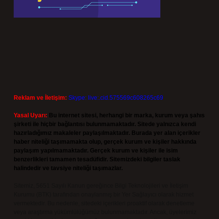
Reklam ve İletişim:
Skype: live:.cid.575569c608265c69
Yasal Uyarı:
Bu internet sitesi, herhangi bir marka, kurum veya şahıs
şirketi ile hiçbir bağlantısı bulunmamaktadır. Sitede yalnızca kendi
hazırladığımız makaleler paylaşılmaktadır. Burada yer alan içerikler
haber niteliği taşımamakta olup, gerçek kurum ve kişiler hakkında
paylaşım yapılmamaktadır. Gerçek kurum ve kişiler ile isim
benzerlikleri tamamen tesadüfidir. Sitemizdeki bilgiler taslak
halindedir ve tavsiye niteliği taşımazlar.
Sitemiz, 5651 Sayılı Kanun gereğince Bilgi Teknolojileri ve İletişim
Kurumu (BTK) tarafından onaylanmış bir Yer Sağlayıcı olarak hizmet
vermektedir. Bu nedenle, sitedeki içerikleri proaktif olarak denetleme
veya araştırma yükümlülüğümüz bulunmamaktadır. Ancak, üyelerimiz