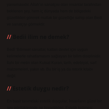
yansımasıdır. Allah’ın sanatçısı olan insanlar tarafından
beklenen şey, hem iç dünyada hem de bölgedeki
güzellikleri görerek mutlak bir güzelliğe sahip olan Bedi
ve sanatçıyı görmektir.
Bedii ilim ne demek?
Bedî ‘Bilimsel sanatlar, kalbin devlet için uygun
kelimelerle rahatlamasını sağlayan bir bilim disiplinidir.
İlahi bir metin olan Kutsal Kuran, tarih, edebiyat, sarf
malzemeleri, yakın vb. Bu bir iş ya da retorik kitabı
değil.
Estetik duygu nedir?
En basit tanımdaki estetik duygular; İnsanların güzel bir
şey gördüklerinde ne hissettikleri. Estetik kelimesi