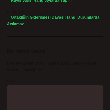
Kayısı Aşısı Hangi Aylarda Yapılır
Sonraki Yazı
Ortaklığın Giderilmesi Davası Hangi Durumlarda
Açılamaz
Bir yanıt yazın
E-posta adresiniz yayınlanmayacak.
Gerekli alanlar
*
ile işaretlenmişlerdir
Yorum