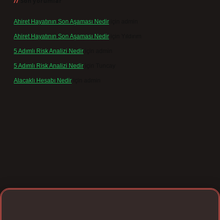
Son yorumlar
Ahiret Hayatının Son Aşaması Nedir
için
admin
Ahiret Hayatının Son Aşaması Nedir
için
Yıldırım
5 Adımlı Risk Analizi Nedir
için
admin
5 Adımlı Risk Analizi Nedir
için
Tuncay
Alacaklı Hesabı Nedir
için
admin
texpergir.net