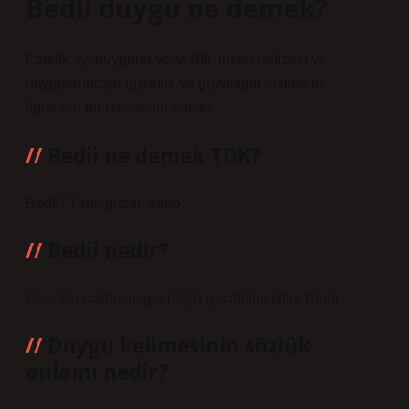
Bedii duygu ne demek?
Estetik, iyi duygular veya BIII, insan hafızası ve
duygularındaki güzellik ve güzelliğin etkileri ile
ilgilenen bir felsefenin dalıdır.
Bedii ne demek TDK?
Bedīˁ: Yeni, güzel, garip.
Bedii nedir?
Geçmişi saklayın, geçmişin geçmişini silin: Bedii.
Duygu kelimesinin sözlük
anlamı nedir?