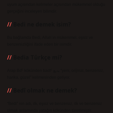
uyum açısından kelimeler açısından mükemmel olduğu
gerçeğini inceleyen bilimdir.
Bedi ne demek isim?
Bu bağlamda Bedi, Allah’ın mükemmel, eşsiz ve
benzersizliğini ifade eden bir isimdir.
Bedia Türkçe mi?
Arap Bdˁ kökünden badīˁ بديع “yeni, orijinal, benzersiz,
harika, güzel” kelimesinden geliyor.
Bedî olmak ne demek?
“Bedi” nin adı, ilk, eşsiz ve benzersiz, ilk ve benzersiz
olmak anlamında yatağın kökünden türetilmiştir.