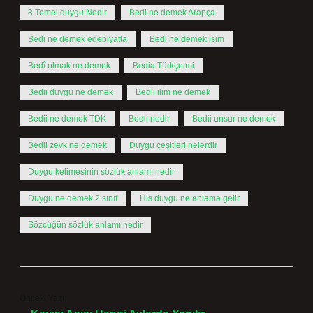
8 Temel duygu Nedir
Bedi ne demek Arapça
Bedi ne demek edebiyatta
Bedi ne demek isim
Bedî olmak ne demek
Bedia Türkçe mi
Bedii duygu ne demek
Bedii ilim ne demek
Bedii ne demek TDK
Bedii nedir
Bedii unsur ne demek
Bedii zevk ne demek
Duygu çeşitleri nelerdir
Duygu kelimesinin sözlük anlamı nedir
Duygu ne demek 2 sınıf
His duygu ne anlama gelir
Sözcüğün sözlük anlamı nedir
Önceki Yazı