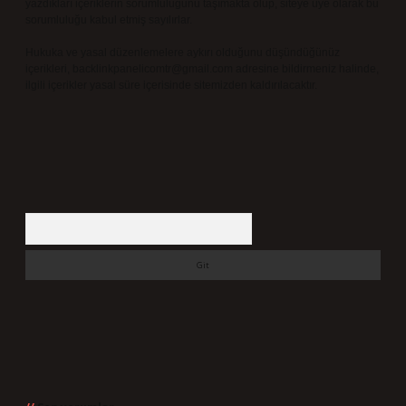
yazdıkları içeriklerin sorumluluğunu taşımakta olup, siteye üye olarak bu
sorumluluğu kabul etmiş sayılırlar.
Hukuka ve yasal düzenlemelere aykırı olduğunu düşündüğünüz
içerikleri,
backlinkpanelicomtr@gmail.com
adresine bildirmeniz halinde,
ilgili içerikler yasal süre içerisinde sitemizden kaldırılacaktır.
Arama