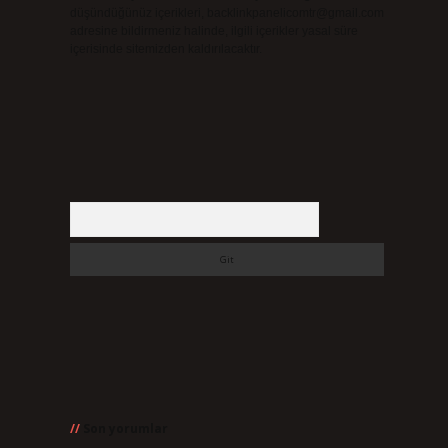
düşündüğünüz içerikleri,
backlinkpanelicomtr@gmail.com
adresine bildirmeniz halinde, ilgili içerikler yasal süre
içerisinde sitemizden kaldırılacaktır.
Arama
Son yorumlar