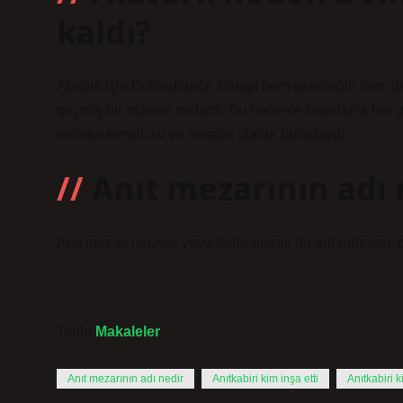
kaldı?
Atatürk için Dolmabahçe Sarayı hem geleceğin hem de
geçmiş bir milletin malıydı. Bu nedenle İstanbul’a her
milletin temsilcisi ve misafiri olarak buradaydı.
Anıt mezarının adı 
Anıt mezar, mozole veya türbe olarak da adlandırılan; bü
Tarih:
Makaleler
Anıt mezarının adı nedir
Anıtkabiri kim inşa etti
Anıtkabiri 