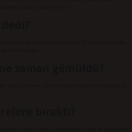
katılımıyla cenaze namazı kılındı.
 dedi?
zi çıkarın,” diye telaşlandı, Atatürk ise Dr. Neşet Bey’e baktı,
Ali Ş 659. Anıları)
e ne zaman gömüldü?
ktan sonra 10 Kasım 1953’te Ankara Anıttepe’deki Anıtkabir’e
relere bıraktı?
ve taşınmaz mallarını ise Cumhuriyet Halk Partisi’ne bağışlamıştır.