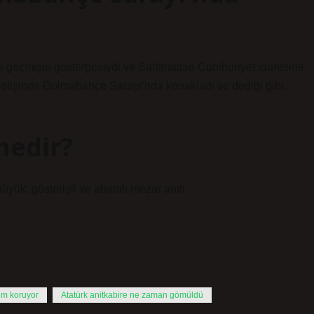
 geçmişin göstergesiydi ve Saltanattan Cumhuriyet idaresine
 gelişinde Dolmabahçe Sarayı’nda konakladı ve dediği gibi,
nedir?
yük, gösterişli ve abartılı mezar anıtı.
kim koruyor
Atatürk anitkabire ne zaman gömüldü