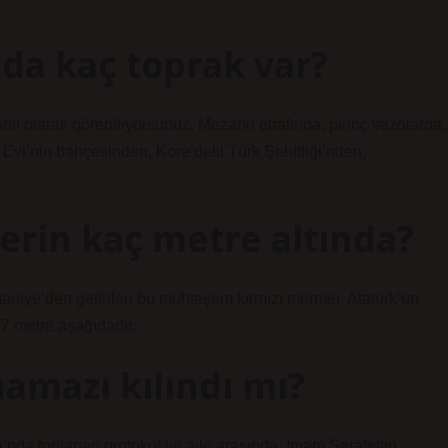
da kaç toprak var?
 olarak görebiliyorsunuz. Mezarın etrafında, pirinç vazolarda,
rk Evi’nin bahçesinden, Kore’deki Türk Şehitliği’nden,
erin kaç metre altında?
aniye’den getirilen bu muhteşem kırmızı mermer, Atatürk’ün
 7 metre aşağıdadır.
amazı kılındı mı?
da toplanan protokol ve aile arasında; İmam Şerafettin