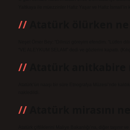
Yaltkaya ile müezzinler Hafız Yaşar ve Hafız İsmail’in 
Atatürk ölürken ne
Neşet Ömer Bey: “Dilinizi göreyim efendim. “Lütfen dilini
“VE ALEYKUM SELAM” dedi ve gözlerini kapattı. (Kılıç 
Atatürk anitkabir
Atatürk’ün naaşı bir süre Etnografya Müzesi’nde kaldı
nakledildi.
Atatürk mirasını ne
Atatürk çiftliklerini Maliye Bakanlığı’na, diğer taşınır 