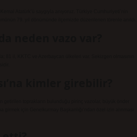
emal Atatürk’ü saygıyla anıyoruz. Türkiye Cumhuriyeti’nin
ümünün 79. yıl dönümünde ilçemizde düzenlenen törenle anıldı.
da neden vazo var?
a; 81 il, KKTC ve Azerbaycan ülkeleri var. Sekizgen olmasının
idir.
’na kimler girebilir?
getirilen toprakların bulunduğu pirinç vazolar, büyük önder
sına girmek için Genelkurmay Başkanlığı’ndan özel izin alınması
 etti?