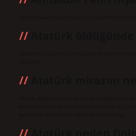
AnıtkabirGenel bilgilerTasarım ve inşaatMimar(lar)Emi
Atatürk öldüğünde
Atatürk’ün naaşı bir süre Etnografya Müzesi’nde kaldı
nakledildi.
Atatürk mirasını ne
Atatürk çiftliklerini Maliye Bakanlığı’na, diğer taşınır 
Bu çalışmanın bir amacı da Maliye Bakanlığı ve Cumhuri
bunların ne gibi sonuçlar doğurduğunu bulmaktır.
Atatürk neden Dol