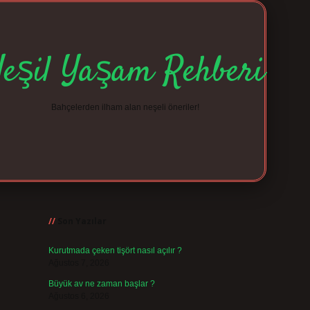
Yeşil Yaşam Rehberi
Bahçelerden ilham alan neşeli öneriler!
Sidebar
betexper giriş
betexp
Son Yazılar
Kurutmada çeken tişört nasıl açılır ?
Ağustos 7, 2026
Büyük av ne zaman başlar ?
Ağustos 6, 2026