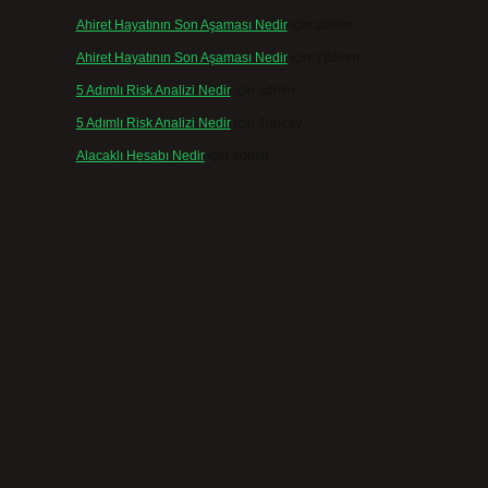
Ahiret Hayatının Son Aşaması Nedir
için
admin
Ahiret Hayatının Son Aşaması Nedir
için
Yıldırım
5 Adımlı Risk Analizi Nedir
için
admin
5 Adımlı Risk Analizi Nedir
için
Tuncay
Alacaklı Hesabı Nedir
için
admin