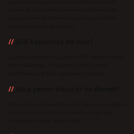
geçtikçe insan gerçekten ziyana uğrar. Ancak iman
edenler ve salih ameller işleyenler, birbirlerine hakkı
tavsiye edenler ve birbirlerine sabrı tavsiye edenler
hariç (onlar ziyana uğramazlar).
ASR kapatınca ne olur?
Güvenlik açıklarını ortaya çıkarır: ASR sistemleri devre
dışı bırakıldığında, cihazlar kötü niyetli kişilerin
saldırılarına karşı daha savunmasız hale gelir.
Asra yemin olsun ki ne demek?
Kelimenin tam anlamıyla bu çağa, hele ki sizin çağınıza
yemin ederim ki, o da bütün zamanların öğle vakti,
zamanların sonudur. demiş olabilir.