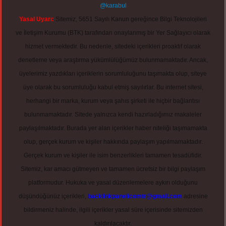
@karabul
Yasal Uyarı:
Sitemiz, 5651 Sayılı Kanun gereğince Bilgi Teknolojileri
ve İletişim Kurumu (BTK) tarafından onaylanmış bir Yer Sağlayıcı olarak
hizmet vermektedir. Bu nedenle, sitedeki içerikleri proaktif olarak
denetleme veya araştırma yükümlülüğümüz bulunmamaktadır. Ancak,
üyelerimiz yazdıkları içeriklerin sorumluluğunu taşımakta olup, siteye
üye olarak bu sorumluluğu kabul etmiş sayılırlar. Bu internet sitesi,
herhangi bir marka, kurum veya şahıs şirketi ile hiçbir bağlantısı
bulunmamaktadır. Sitede yalnızca kendi hazırladığımız makaleler
paylaşılmaktadır. Burada yer alan içerikler haber niteliği taşımamakta
olup, gerçek kurum ve kişiler hakkında paylaşım yapılmamaktadır.
Gerçek kurum ve kişiler ile isim benzerlikleri tamamen tesadüfidir.
Sitemiz, kar amacı gütmeyen ve tamamen ücretsiz bir bilgi paylaşım
platformudur. Hukuka ve yasal düzenlemelere aykırı olduğunu
düşündüğünüz içerikleri,
backlinkpanelicomtr@gmail.com
adresine
bildirmeniz halinde, ilgili içerikler yasal süre içerisinde sitemizden
kaldırılacaktır.