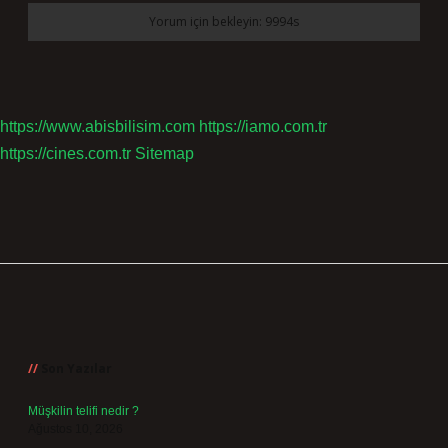
https://www.abisbilisim.com
https://iamo.com.tr
https://cines.com.tr
Sitemap
Sidebar
Son Yazılar
Müşkilin telifi nedir ?
Ağustos 10, 2026