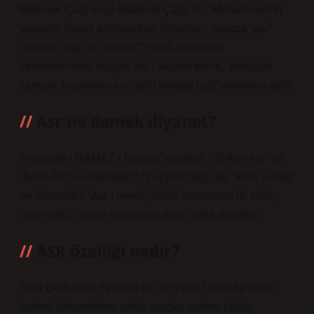
Mutluluk Çağı veya Mutluluk Çağı, Hz. Muhammed’in
yaşadığı İslami edebiyattaki dönemdir. Arapça “asr”
(zaman, çağ) ve “saâdet” (şans, mutluluk)
kelimelerinden oluşan asr-ı saâdet terimi, “mutluluk
zamanı, insanların en mutlu olduğu çağ” anlamına gelir.
Asr ne demek diyanet?
Anasayfa / NAMAZ / Namaz Vacipleri / “Erken Asr” ve
“İkinci Asr” ne demektir? “Yüzyılın başı” ve “İkinci yüzyıl”
ne demektir? “Asr-ı evvel”, ikindi namazının ilk vakti;
“Asr-ı sânî”, ikindi namazının ikinci vakti demektir.
ASR özelliği nedir?
ASR (Anti-Skid System) ne işe yarar? Eski tip çekiş
kontrol sistemlerine sahip araçlar aniden kalkış