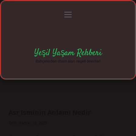
menüyü
Anasayfa
Gizlilik Politikası
Yasal Uyarı
aç
Hakkımızda
Yeşil Yaşam Rehberi
Bahçelerden ilham alan neşeli öneriler!
Asr Isminin Anlamı Nedir
Tarih: Haziran 13, 2025