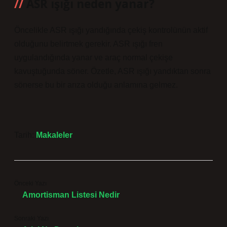
ASR ışığı neden yanar?
Öncelikle ASR ışığı yandığında çekiş kontrolünün aktif
olduğunu belirtmek gerekir. ASR ışığı fren
uygulandığında yanar ve araç normal çekişe
kavuştuğunda söner. Özetle, ASR ışığı yandıktan sonra
sönerse bu bir arıza olduğu anlamına gelmez.
Tarih:
Makaleler
Önceki Yazı
Amortisman Listesi Nedir
Sonraki Yazı