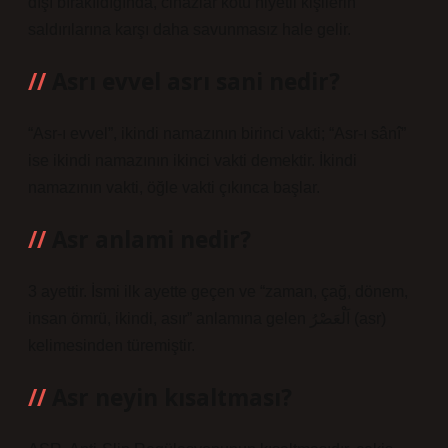
dışı bırakıldığında, cihazlar kötü niyetli kişilerin
saldırılarına karşı daha savunmasız hale gelir.
Asrı evvel asrı sani nedir?
“Asr-ı evvel”, ikindi namazının birinci vakti; “Asr-ı sânî”
ise ikindi namazının ikinci vakti demektir. İkindi
namazının vakti, öğle vakti çıkınca başlar.
Asr anlami nedir?
3 ayettir. İsmi ilk ayette geçen ve “zaman, çağ, dönem,
insan ömrü, ikindi, asır” anlamına gelen اَلْعَصْرُ (asr)
kelimesinden türemiştir.
Asr neyin kısaltması?