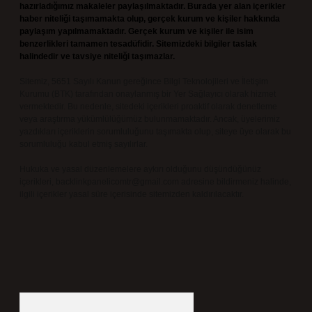
hazırladığımız makaleler paylaşılmaktadır. Burada yer alan içerikler
haber niteliği taşımamakta olup, gerçek kurum ve kişiler hakkında
paylaşım yapılmamaktadır. Gerçek kurum ve kişiler ile isim
benzerlikleri tamamen tesadüfidir. Sitemizdeki bilgiler taslak
halindedir ve tavsiye niteliği taşımazlar.
Sitemiz, 5651 Sayılı Kanun gereğince Bilgi Teknolojileri ve İletişim
Kurumu (BTK) tarafından onaylanmış bir Yer Sağlayıcı olarak hizmet
vermektedir. Bu nedenle, sitedeki içerikleri proaktif olarak denetleme
veya araştırma yükümlülüğümüz bulunmamaktadır. Ancak, üyelerimiz
yazdıkları içeriklerin sorumluluğunu taşımakta olup, siteye üye olarak bu
sorumluluğu kabul etmiş sayılırlar.
Hukuka ve yasal düzenlemelere aykırı olduğunu düşündüğünüz
içerikleri,
backlinkpanelicomtr@gmail.com
adresine bildirmeniz halinde,
ilgili içerikler yasal süre içerisinde sitemizden kaldırılacaktır.
Arama