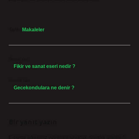
Tarih:
Makaleler
Önceki Yazı
Fikir ve sanat eseri nedir ?
Sonraki Yazı
Gecekondulara ne denir ?
Bir yanıt yazın
E-posta adresiniz yayınlanmayacak.
Gerekli alanlar
*