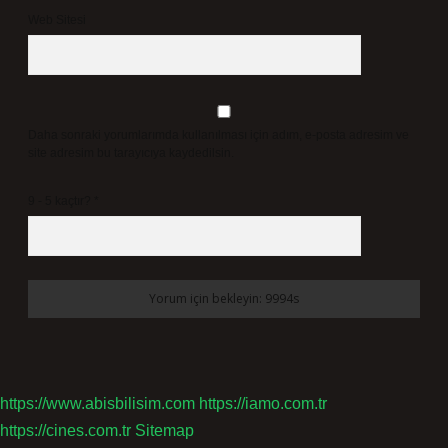
Web Sitesi
Daha sonraki yorumlarımda kullanılması için adım, e-posta adresim ve
site adresim bu tarayıcıya kaydedilsin.
9 - 5 kaçtır?
*
https://www.abisbilisim.com
https://iamo.com.tr
https://cines.com.tr
Sitemap