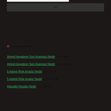
Son yorumlar
Ahiret Hayatının Son Aşaması Nedir
için
admin
Ahiret Hayatının Son Aşaması Nedir
için
Yıldırım
5 Adımlı Risk Analizi Nedir
için
admin
5 Adımlı Risk Analizi Nedir
için
Tuncay
Alacaklı Hesabı Nedir
için
admin