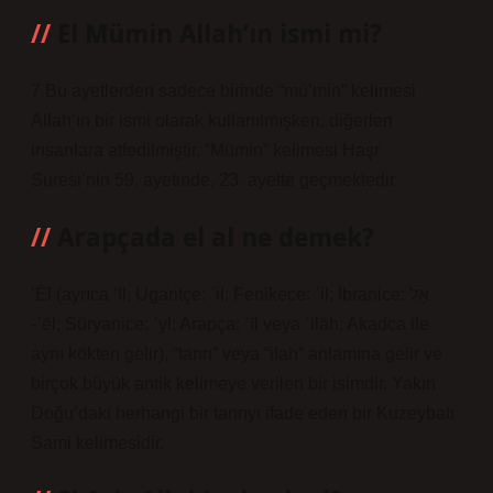
El Mümin Allah’ın ismi mi?
7 Bu ayetlerden sadece birinde “mü’min” kelimesi
Allah’ın bir ismi olarak kullanılmışken, diğerleri
insanlara atfedilmiştir. “Mümin” kelimesi Haşr
Suresi’nin 59. ayetinde, 23. ayette geçmektedir.
Arapçada el al ne demek?
ʼĒl (ayrıca ‘Il, Ugaritçe: ʾil; Fenikece: ʾil; İbranice: אֵל
-ʾēl; Süryanice: ʾyl; Arapça: ʾīl veya ʾilāh; Akadca ile
aynı kökten gelir), “tanrı” veya “ilah” anlamına gelir ve
birçok büyük antik kelimeye verilen bir isimdir. Yakın
Doğu’daki herhangi bir tanrıyı ifade eden bir Kuzeybatı
Sami kelimesidir.