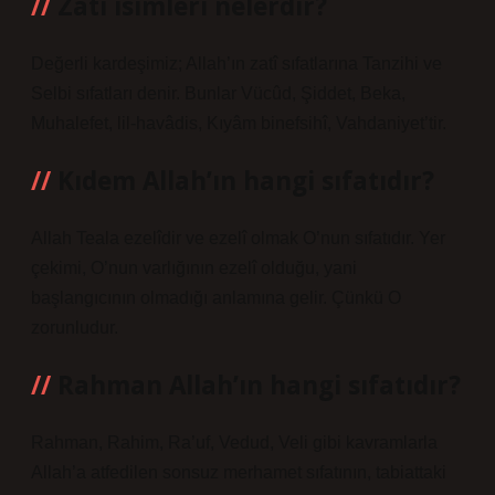
Zati isimleri nelerdir?
Değerli kardeşimiz; Allah’ın zatî sıfatlarına Tanzihi ve
Selbi sıfatları denir. Bunlar Vücûd, Şiddet, Beka,
Muhalefet, lil-havâdis, Kıyâm binefsihî, Vahdaniyet’tir.
Kıdem Allah’ın hangi sıfatıdır?
Allah Teala ezelîdir ve ezelî olmak O’nun sıfatıdır. Yer
çekimi, O’nun varlığının ezelî olduğu, yani
başlangıcının olmadığı anlamına gelir. Çünkü O
zorunludur.
Rahman Allah’ın hangi sıfatıdır?
Rahman, Rahim, Ra’uf, Vedud, Veli gibi kavramlarla
Allah’a atfedilen sonsuz merhamet sıfatının, tabiattaki