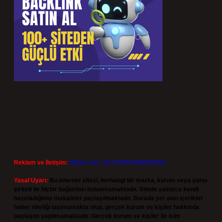
Reklam ve İletişim:
Skype: live:.cid.575569c608265c69
Yasal Uyarı:
Bu internet sitesi, herhangi bir marka, kurum veya şahıs
şirketi ile hiçbir bağlantısı bulunmamaktadır. Sitede yalnızca kendi
hazırladığımız makaleler paylaşılmaktadır. Burada yer alan içerikler
haber niteliği taşımamakta olup, gerçek kurum ve kişiler hakkında
paylaşım yapılmamaktadır. Gerçek kurum ve kişiler ile isim