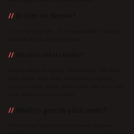
derece bilgili insanlar olarak kabul edilir.
El alîm ne demek?
– O, her şeyi bilendir. – O, her şeyi bilendir. – Geçmişi,
geleceği ve gizli, açık her şeyi bilir.
Allah’ın sıfatı nedir?
Allah’ın sıfatları iki kısımdır: Zatî ve sübutî. Zatî sıfatlar:
varlık, kıdem, beka, birlik, muhalefetün’lil-havadis,
kıyam bi-Nefsihi. Subutî sıfatlar: hayat, ilim, semi’, çarşı,
irade, kudret, kelam ve yaratılış.
Allah’ın gerçek yüzü nedir?
“Allah’ın yüzü” ifadesi, “Allah’ın rahmeti, onayı ve
bereketi” anlamına gelen mecazi bir ifadedir. Tamamen