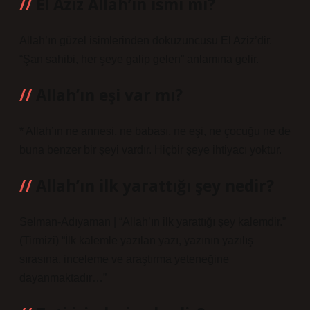
El Aziz Allah’ın ismi mi?
Allah’ın güzel isimlerinden dokuzuncusu El Aziz’dir.
“Şan sahibi, her şeye galip gelen” anlamına gelir.
Allah’ın eşi var mı?
* Allah’ın ne annesi, ne babası, ne eşi, ne çocuğu ne de
buna benzer bir şeyi vardır. Hiçbir şeye ihtiyacı yoktur.
Allah’ın ilk yarattığı şey nedir?
Selman-Adıyaman | “Allah’ın ilk yarattığı şey kalemdir.”
(Tirmizi) “İlk kalemle yazılan yazı, yazının yazılış
sırasına, inceleme ve araştırma yeteneğine
dayanmaktadır…”