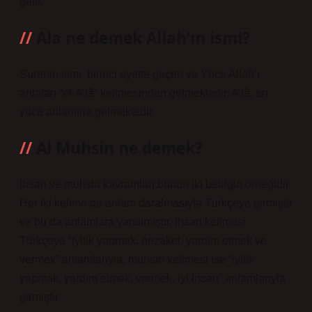
gelir.
Ala ne demek Allah’ın ismi?
Surenin ismi, birinci ayette geçen ve Yüce Allah’ı
anlatan “el-A’lâ” kelimesinden gelmektedir. A’lâ, en
yüce anlamına gelmektedir.
Al Muhsin ne demek?
İhsan ve muhsin kavramları bunun iki belirgin örneğidir.
Her iki kelime de anlam daralmasıyla Türkçeye girmiştir
ve bu da anlamlara yansımıştır. İhsan kelimesi
Türkçeye “iyilik yapmak, nezaket, yardım etmek ve
vermek” anlamlarıyla, muhsin kelimesi ise “iyilik
yapmak, yardım etmek, vermek, iyi insan” anlamlarıyla
girmiştir.