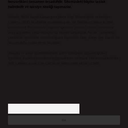
benzerlikleri tamamen tesadüfidir. Sitemizdeki bilgiler taslak
halindedir ve tavsiye niteliği taşımazlar.
Sitemiz, 5651 Sayılı Kanun gereğince Bilgi Teknolojileri ve İletişim
Kurumu (BTK) tarafından onaylanmış bir Yer Sağlayıcı olarak hizmet
vermektedir. Bu nedenle, sitedeki içerikleri proaktif olarak denetleme
veya araştırma yükümlülüğümüz bulunmamaktadır. Ancak, üyelerimiz
yazdıkları içeriklerin sorumluluğunu taşımakta olup, siteye üye olarak bu
sorumluluğu kabul etmiş sayılırlar.
Hukuka ve yasal düzenlemelere aykırı olduğunu düşündüğünüz
içerikleri,
backlinkpanelicomtr@gmail.com
adresine bildirmeniz halinde,
ilgili içerikler yasal süre içerisinde sitemizden kaldırılacaktır.
Arama