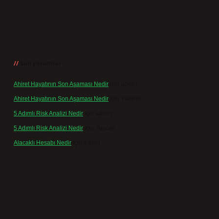
Son yorumlar
Ahiret Hayatının Son Aşaması Nedir
için
admin
Ahiret Hayatının Son Aşaması Nedir
için
Yıldırım
5 Adımlı Risk Analizi Nedir
için
admin
5 Adımlı Risk Analizi Nedir
için
Tuncay
Alacaklı Hesabı Nedir
için
admin