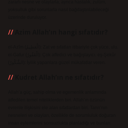
zararlı nesne ve olaylarla, ayrıca hastalık, zulüm,
yoksulluk gibi sorunlarla nasıl bağdaştırılabileceği
üzerinde duruluyor.
Azim Allah’ın hangi sıfatıdır?
el-Azîm (الْعَظِيمُ): Zat ve sıfatları itibariyle çok yüce, ulu.
el-Gafur (الْغَفُورُ): Çok affedici ve bağışlayıcı. eş-Şekûr
(الشَّكُورُ): İyilik yapanlara güzel mükafatlar veren.
Kudret Allah’ın ne sıfatıdır?
Allah’a güç, sahip olma ve egemenlik anlamında
atfedilen temel niteliklerden biri. Allah’ın özünün
evrenle ilişkisini ele alan sıfatlardan biri. Tanrı’nın
nesneleri ve olayları, özellikle de sorumluluk doğuran
insan eylemlerini sonsuzlukta planladığı ve bunları