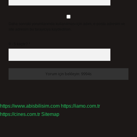
Daha sonraki yorumlarımda kullanılması için adım, e-posta adresim ve
site adresim bu tarayıcıya kaydedilsin.
9 - 5 kaçtır?
*
https://www.abisbilisim.com
https://iamo.com.tr
https://cines.com.tr
Sitemap