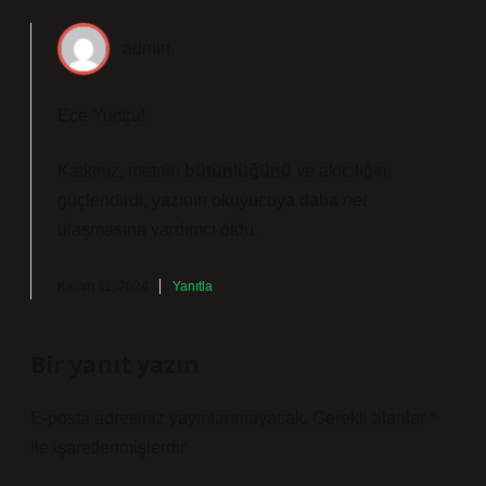
admin
Ece Yurtçu!
Katkınız, metnin
bütünlüğünü
ve
akıcılığını
güçlendirdi; yazının okuyucuya daha
net
ulaşmasına yardımcı oldu.
Kasım 11, 2024
Yanıtla
Bir yanıt yazın
E-posta adresiniz yayınlanmayacak.
Gerekli alanlar
*
ile işaretlenmişlerdir