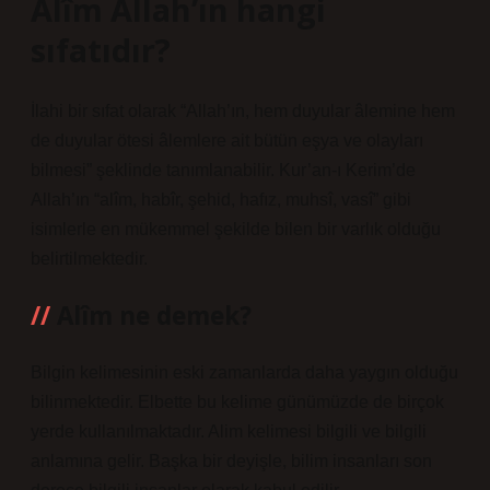
Alîm Allah’ın hangi
sıfatıdır?
İlahi bir sıfat olarak “Allah’ın, hem duyular âlemine hem
de duyular ötesi âlemlere ait bütün eşya ve olayları
bilmesi” şeklinde tanımlanabilir. Kur’an-ı Kerim’de
Allah’ın “alîm, habîr, şehid, hafız, muhsî, vasî” gibi
isimlerle en mükemmel şekilde bilen bir varlık olduğu
belirtilmektedir.
Alîm ne demek?
Bilgin kelimesinin eski zamanlarda daha yaygın olduğu
bilinmektedir. Elbette bu kelime günümüzde de birçok
yerde kullanılmaktadır. Alim kelimesi bilgili ve bilgili
anlamına gelir. Başka bir deyişle, bilim insanları son