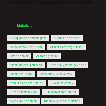
zamanı geldiğinde yarattığı anlamına gelen bir terim.
Tarih:
Makaleler
Al Arapçada ne anlama gelir
Al Muhsin ne demek
Ala ne demek Allahın ismi
Alîm Allahın hangi sıfatıdır
Alîm ne demek
Allahın eşi var mı
Allahın gerçek yüzü nedir
Allahın ilk yarattığı şey nedir
Allahın sıfatı nedir
Arapçada el al ne demek
Azim Allahın hangi sıfatıdır
El alîm ne demek
El Aziz Allahın ismi mi
El Mümin Allahın ismi mi
İslam âlimi ne demek
Kıdem Allahın hangi sıfatıdır