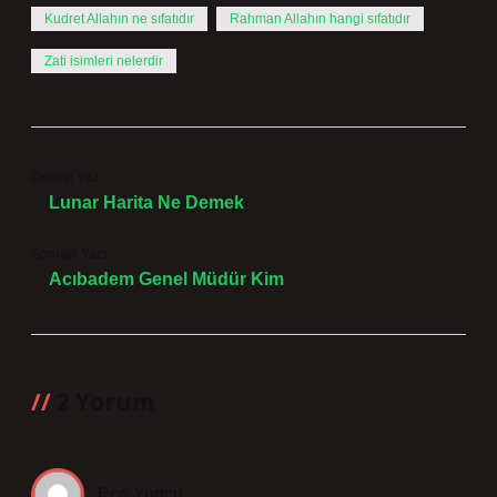
Kudret Allahın ne sıfatıdır
Rahman Allahın hangi sıfatıdır
Zati isimleri nelerdir
Önceki Yazı
Lunar Harita Ne Demek
Sonraki Yazı
Acıbadem Genel Müdür Kim
2 Yorum
Ece Yurtçu