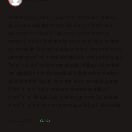
Metin boyunca Alîm Allahın Sıfatı Mı odakta tutulmuş,
bu da okunabilirliği artırmış. Bu konuyu düşününce
aklıma gelen küçük bir ek var: Allah’ın sıfatları ve
tezahürü nedir? Allah’ın sıfatları ve tecellisi şu şekilde
açıklanabilir: Sıfatlar : Allah’ın sıfatları, O’nun zâtına ve
yarattıklarına ilişkin nitelikleridir ve iki ana gruba ayrılır:
Tecelli : Allah’ın sıfatlarının tecellisi, kâinat ve içindeki
her şeyde görülür. Bu tecelli süreklidir ve karıncadan
gökyüzündeki büyük cisimlere kadar her şeye uzanır.
Allah’ın ilmini hangi sıfatlarla karakterize ediyor?
Allah’ın ilmi ile ilgili bazı sıfatları şunlardır: Bu sıfatlar,
Allah’ın ilminin sınırsız ve sonsuz olduğunu ifade eder.
Kasım 11, 2024
Yanıtla