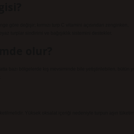
gisi?
enge göre değişir; kırmızı turp C vitamini açısından zenginken,
eyaz turplar sindirimi ve bağışıklık sistemini destekler.
imde olur?
a bazı bölgelerde kış mevsiminde bile yetiştirilebilen, bütün yı
.
ketilmelidir. Yüksek oksalat içeriği nedeniyle turpun aşırı tüketim