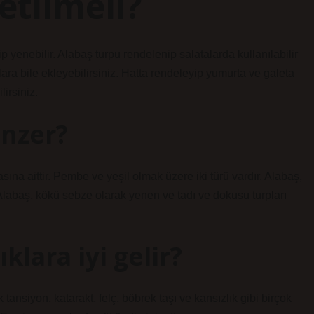
etilmeli?
ip yenebilir. Alabaş turpu rendelenip salatalarda kullanılabilir
lara bile ekleyebilirsiniz. Hatta rendeleyip yumurta ve galeta
lirsiniz.
enzer?
ına aittir. Pembe ve yeşil olmak üzere iki türü vardır. Alabaş,
Alabaş, kökü sebze olarak yenen ve tadı ve dokusu turpları
klara iyi gelir?
tansiyon, katarakt, felç, böbrek taşı ve kansızlık gibi birçok