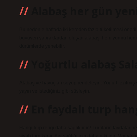
Alabaş her gün yen
Bu nedenle haftada iki kereden fazla tüketilmesi öneri
büyüyen yapraklardan oluşan alabaş, hem yumru hem de 
dürümlerde yenebilir.
Yoğurtlu alabaş Sala
Alabaş ve havuçları soyup rendeleyin. Yoğurt, ezilmiş s
yayın ve istediğiniz gibi süsleyin.
En faydalı turp han
Hangi turp rengi daha sağlıklıdır? Turpların faydaları r
siyah turp karaciğer sağlığı için daha etkilidir. Mor ve b