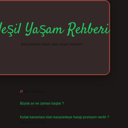
Yeşil Yaşam Rehberi
Bahçelerden ilham alan neşeli öneriler!
Sidebar
betexper giriş
bete
Son Yazılar
Büyük av ne zaman başlar ?
Ağustos 6, 2026
Kulak kanaması olan kazazedeye hangi pozisyon verilir ?
Ağustos 6, 2026