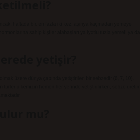
etilmeli?
 Ancak, haftada bir, en fazla iki kez, aşırıya kaçmadan yemeye
d hormonlarına sahip kişiler alabaşları ya iyotlu tuzla yemeli ya da
erede yetişir?
lmak üzere dünya çapında yetiştirilen bir sebzedir (6, 7, 10).
n türler ülkemizin hemen her yerinde yetiştirilirken, sebze üreti
amaktadır.
ulur mu?