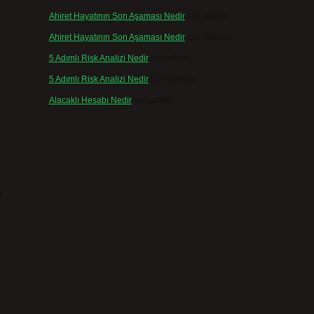
Ahiret Hayatının Son Aşaması Nedir
için
admin
Ahiret Hayatının Son Aşaması Nedir
için
Yıldırım
5 Adımlı Risk Analizi Nedir
için
admin
5 Adımlı Risk Analizi Nedir
için
Tuncay
Alacaklı Hesabı Nedir
için
admin
m