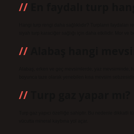
En faydalı turp han
Hangi turp rengi daha sağlıklıdır? Turpların faydaları r
siyah turp karaciğer sağlığı için daha etkilidir. Mor ve b
Alabaş hangi mevs
Alabaş, erken ve geç mevsimlerde, yaz mevsiminde, hatt
boyunca taze olarak yenebilen kısa mevsim sebzesidir
Turp gaz yapar mı?
Turp gaz yapıcı özelliğe sahiptir. Bu nedenle dikkatli tü
vücutta mineral kaybına yol açar.