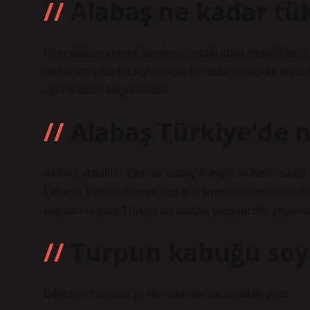
Alabaş ne kadar tük
Eğer alabaş yemek isterlerse, iyotlu tuzla yiyebilirler.
dikkat etmelidirler. Aynı sebepten dolayı, sağlıklı tiroi
aşırı dozdan kaçınmalıdır.
Alabaş Türkiye’de n
Alabaş, özellikle Orta ve Kuzey Avrupa ve Amerika’da o
Lahana, karnabahar ve turp gibi turpgiller familyasında
kayıtlarına göre Türkiye’de alabaş yetiştiriciliği yapılm
Turpun kabuğu soy
Dilerseniz turpları şeritler halinde de soyabilirsiniz.