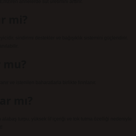
Emziren annelerde süt üretimini arttırır.
ir mi?
icidir, sindirimi destekler ve bağışıklık sistemini güçlendirir.
nılabilir.
r mu?
r ve istenilen baharatlarla birlikte fırınlanır.
ar mı?
abaş turpu, yüksek lif içeriği ve tok tutma özelliği nedeniyle
t!