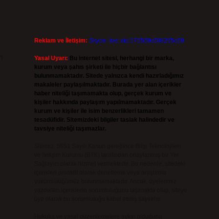
Reklam ve İletişim:
Skype: live:.cid.575569c608265c69
n
Yasal Uyarı:
Bu internet sitesi, herhangi bir marka,
kurum veya şahıs şirketi ile hiçbir bağlantısı
bulunmamaktadır. Sitede yalnızca kendi hazırladığımız
makaleler paylaşılmaktadır. Burada yer alan içerikler
haber niteliği taşımamakta olup, gerçek kurum ve
kişiler hakkında paylaşım yapılmamaktadır. Gerçek
kurum ve kişiler ile isim benzerlikleri tamamen
tesadüfidir. Sitemizdeki bilgiler taslak halindedir ve
tavsiye niteliği taşımazlar.
Sitemiz, 5651 Sayılı Kanun gereğince Bilgi Teknolojileri
ve İletişim Kurumu (BTK) tarafından onaylanmış bir Yer
Sağlayıcı olarak hizmet vermektedir. Bu nedenle, sitedeki
içerikleri proaktif olarak denetleme veya araştırma
yükümlülüğümüz bulunmamaktadır. Ancak, üyelerimiz
yazdıkları içeriklerin sorumluluğunu taşımakta olup, siteye
üye olarak bu sorumluluğu kabul etmiş sayılırlar.
Hukuka ve yasal düzenlemelere aykırı olduğunu