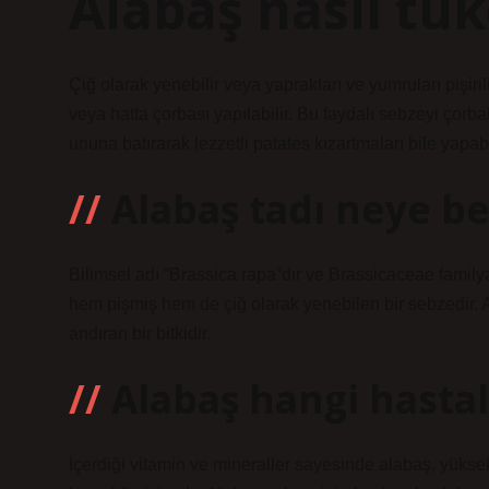
Alabaş nasıl tük
Çiğ olarak yenebilir veya yaprakları ve yumruları pişiril
veya hatta çorbası yapılabilir. Bu faydalı sebzeyi çorba
ununa batırarak lezzetli patates kızartmaları bile yapabi
Alabaş tadı neye b
Bilimsel adı “Brassica rapa”dır ve Brassicaceae familyas
hem pişmiş hem de çiğ olarak yenebilen bir sebzedir. 
andıran bir bitkidir.
Alabaş hangi hastalı
İçerdiği vitamin ve mineraller sayesinde alabaş, yüksek 