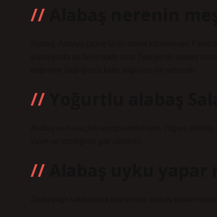
Alabaş nerenin me
Alabaş, Antalya (adet) Ürün stokta kalmamıştır. Farklı b
yurt dışında da bilinmekte olup Türkiye’de alabaş olar
değeriyle sağlığınıza katkı sağlayan bir sebzedir.
Yoğurtlu alabaş Sala
Alabaş ve havuçları soyup rendeleyin. Yoğurt, ezilmiş s
yayın ve istediğiniz gibi süsleyin.
Alabaş uyku yapar 
Zeytinyağlı salatalarda turp yerine alabaş kullanırsanız