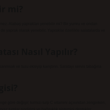
ir mi?
lmez. Alabaş yaprakları yenebilir mi? Bir yumru ve ondan
yaprak olarak yenebilir. Yapraklar özellikle salatalarda ve
tası Nasıl Yapılır?
arımsak ve tuzu ekleyip karıştırın. Salatayı servis tabağına
gisi?
enge göre değişir; kırmızı turp C vitamini açısından zenginken,
eyaz turplar sindirimi ve bağışıklık sistemini destekler.