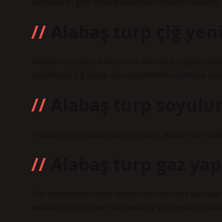
hastalığa iyi gelir. Alabaş sebzesinin başlıca faydaları: 
Alabaş turp çiğ yen
Alabaş turpu yüksek vitamin ve mineral içeriğiyle etkiley
Salatalarda çiğ olarak veya yemeklerde pişirilerek kulla
Alabaş turp soyulu
Alabaş turpu soyulup güzelce yıkanır, patates gibi doğranı
Alabaş turp gaz yap
Son zamanlarda sebze reyonlarında kendine yer bulan al
sıklıkla tercih ediliyor. Gaz problemi yaşıyorsanız dikka