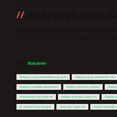
Alabaş uykusuzluğa 
Uyumakta zorluk çekiyorsanız veya kronik uyku sorunla
Uyku sorunlarınızı çözmek için, yatmadan önce her ge
Tarih:
Makaleler
Alabaş hangi hastalıklara iyi gelir
Alabaş hangi mevsimde olur
Alabaş ne kadar tüketilmeli
Alabaş nerenin meşhur
Alabaş
Alabaş turp çiğ yenir mi
Alabaş turp gaz yapar mı
Alabaş t
En faydalı turp hangisi
Turp gaz yapar mı
Turpun kabuğu 