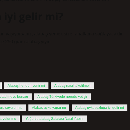
iyi gelir mi?
rı yaşıyorsanız, alabaş yemek size rahatlama sağlayacaktır.
ce 250 gram alabaş yiyin.
Alabaş her gün yenir mi
Alabaş nasıl tüketilmeli
 tadı neye benzer
Alabaş Türkiyede nerede yetişir
urp soyulur mu
Alabaş uyku yapar mı
Alabaş uykusuzluğa iyi gelir mi
soyulur mu
Yoğurtlu alabaş Salatası Nasıl Yapılır