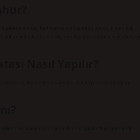
şhur?
ölgelerde alabaş, hell bun ve alabaş turpu olarak bilinen bitki,
ak adlandırılmaktadır. Alabaş, sıra dışı görünümü ve yüksek besi
tası Nasıl Yapılır?
arımsak ve tuzu ekleyip karıştırın. Salatayı servis tabağına
mı?
 kolesterol seviyenizi düşürür. Kronik uykusuzluğa birebirdir.