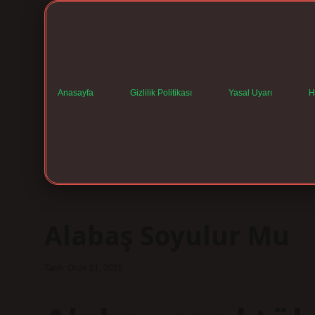
Anasayfa
Gizlilik Politikası
Yasal Uyarı
H
Alabaş Soyulur Mu
Tarih: Ocak 21, 2025