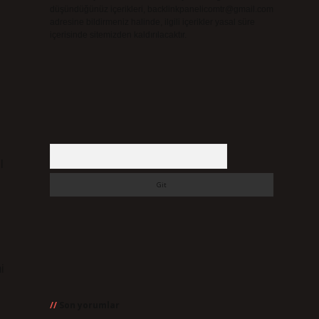
düşündüğünüz içerikleri,
backlinkpanelicomtr@gmail.com
adresine bildirmeniz halinde, ilgili içerikler yasal süre
içerisinde sitemizden kaldırılacaktır.
Arama
l
i
Son yorumlar