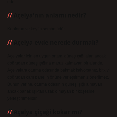
eder.
Açelya’nın anlamı nedir?
Konforun ve keyfin sembolüdür.
Açelya evde nerede durmalı?
Açelyalar için en uygun ortam, güneş ışığı alan ancak
doğrudan güneş ışığına maruz kalmayan bir alandır.
Açelyalara oturma odasında bakmak istiyorsanız, bitkiyi
doğrudan cam panelin önüne yerleştirmeniz önerilmez.
Bunun yerine, oturma odasının güneş ışığı almayan
ancak parlak ışıktan uzak olmayan bir köşesine
yerleştirilmelidir.
Açelya çiçeği kokar mı?