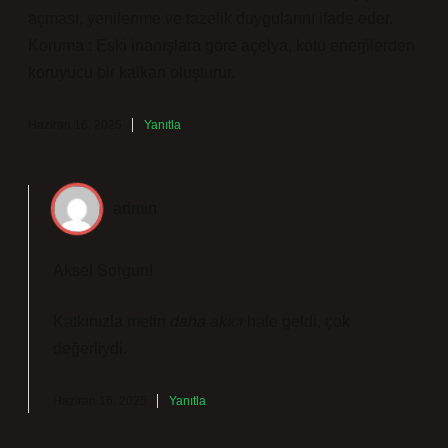
açması, yenilenme ve tazelik duygularını ifade eder.
Koruma : Eski inanışlara göre açelya, kötü enerjilerden
koruyucu bir kalkan oluşturur.
Haziran 16, 2025
Yanıtla
admin
Aksel Sorgun!
Katkınızla metin
daha akıcı
hale geldi, çok
değerliydi.
Haziran 16, 2025
Yanıtla