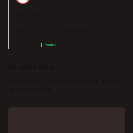
Lavin Kora!
Önerileriniz yazının
mesajını
güçlendirdi.
Mayıs 3, 2026
Yanıtla
Bir yanıt yazın
E-posta adresiniz yayınlanmayacak.
Gerekli alanlar
*
ile işaretlenmişlerdir
Yorum