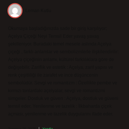
Leman Kutlu
Okumaya başladığınızda sade bir giriş karşılıyor;
Açelya Çiçeği Neyi Temsil Eder yavaş yavaş
şekilleniyor. Buradaki temel mesele aslında Açelya
çiçeği , farklı anlamlar ve sembolizmlerle ilişkilendirilir:
Açelya çiçeğinin anlamı, kültürel farklılıklara göre de
değişebilir. Zariflik ve estetik : Açelya, zarif yapısı ve
renk çeşitliliği ile zarafet ve ince düşüncenin
sembolüdür. Sevgi ve romantizm : Özellikle pembe ve
kırmızı tonlardaki açelyalar, sevgi ve romantizmi
simgeler. Dostluk ve güven : Açelya, dostluk ve güveni
temsil eder. Yenilenme ve tazelik : İlkbaharda çiçek
açması, yenilenme ve tazelik duygularını ifade eder.