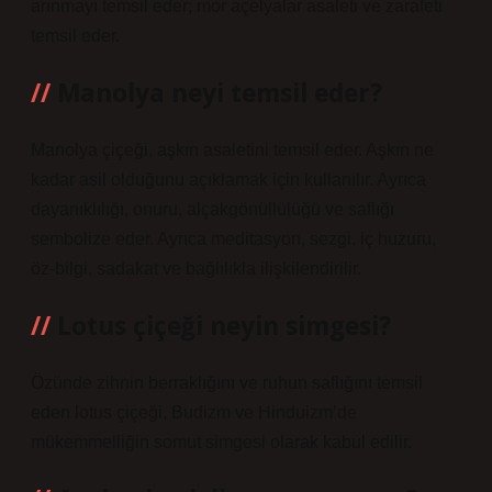
arınmayı temsil eder; mor açelyalar asaleti ve zarafeti
temsil eder.
Manolya neyi temsil eder?
Manolya çiçeği, aşkın asaletini temsil eder. Aşkın ne
kadar asil olduğunu açıklamak için kullanılır. Ayrıca
dayanıklılığı, onuru, alçakgönüllülüğü ve saflığı
sembolize eder. Ayrıca meditasyon, sezgi, iç huzuru,
öz-bilgi, sadakat ve bağlılıkla ilişkilendirilir.
Lotus çiçeği neyin simgesi?
Özünde zihnin berraklığını ve ruhun saflığını temsil
eden lotus çiçeği, Budizm ve Hinduizm’de
mükemmelliğin somut simgesi olarak kabul edilir.