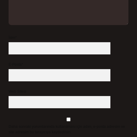
İsim*
E-Posta*
Web Sitesi
Daha sonraki yorumlarımda kullanılması için adım, e-posta adresim ve
site adresim bu tarayıcıya kaydedilsin.