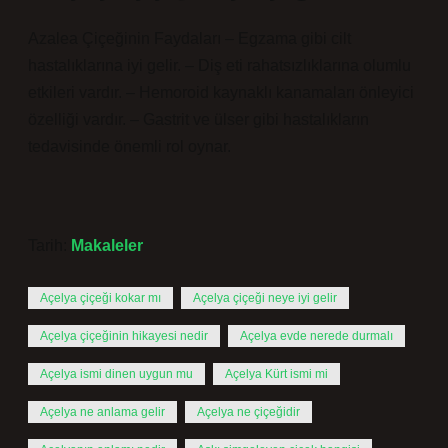
Azalea Çiçeğinin Faydaları – Egzama gibi cilt
hastalıklarına iyi gelir. – Diş eti rahatsızlıklarına olumlu
etkileri vardır. – Hemoroid kaynaklı kanamaları önleyici
özelliği vardır. – Gastrit ve ülser gibi hastalıkların
tedavisinde önemli rol oynar.
Tarih:
Makaleler
Açelya çiçeği kokar mı
Açelya çiçeği neye iyi gelir
Açelya çiçeğinin hikayesi nedir
Açelya evde nerede durmalı
Açelya ismi dinen uygun mu
Açelya Kürt ismi mi
Açelya ne anlama gelir
Açelya ne çiçeğidir