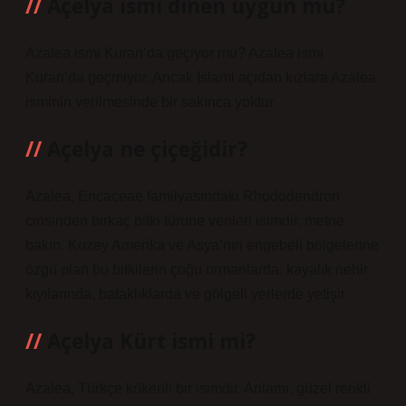
Açelya ismi dinen uygun mu?
Azalea ismi Kuran’da geçiyor mu? Azalea ismi
Kuran’da geçmiyor. Ancak İslami açıdan kızlara Azalea
isminin verilmesinde bir sakınca yoktur.
Açelya ne çiçeğidir?
Azalea, Ericaceae familyasındaki Rhododendron
cinsinden birkaç bitki türüne verilen isimdir. metne
bakın. Kuzey Amerika ve Asya’nın engebeli bölgelerine
özgü olan bu bitkilerin çoğu ormanlarda, kayalık nehir
kıyılarında, bataklıklarda ve gölgeli yerlerde yetişir.
Açelya Kürt ismi mi?
Azalea, Türkçe kökenli bir isimdir. Anlamı, güzel renkli