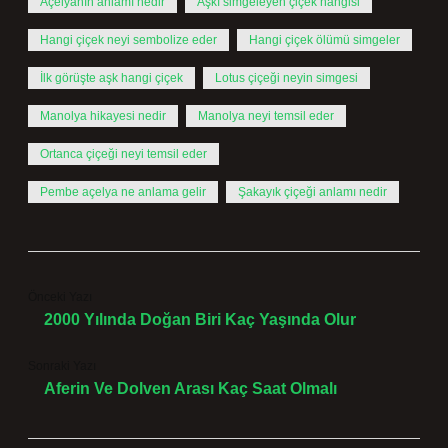
Açelyanın anlamı nedir
Aşkı simgeleyen çiçek hangisi
Hangi çiçek neyi sembolize eder
Hangi çiçek ölümü simgeler
İlk görüşte aşk hangi çiçek
Lotus çiçeği neyin simgesi
Manolya hikayesi nedir
Manolya neyi temsil eder
Ortanca çiçeği neyi temsil eder
Pembe açelya ne anlama gelir
Şakayık çiçeği anlamı nedir
Önceki Yazı
2000 Yılında Doğan Biri Kaç Yaşında Olur
Sonraki Yazı
Aferin Ve Dolven Arası Kaç Saat Olmalı