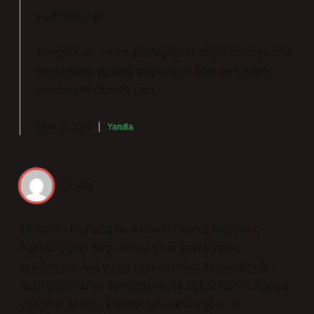
Ferhat Durak!
Sevgili katkı veren, paylaştığınız düşünceler yazının
hem
estetik yönünü
güçlendirdi hem de içeriğe
entelektüel derinlik
kattı.
Ekim 30, 2025
Yanıtla
Şeyda
Okumaya başladığınızda sade bir giriş karşılıyor;
Açelya Çiçeği Neyi Temsil Eder yavaş yavaş
şekilleniyor. Asıl vurgu yapılan nokta Açelya çiçeği ,
farklı anlamlar ve sembolizmlerle ilişkilendirilir: Açelya
çiçeğinin anlamı, kültürel farklılıklara göre de