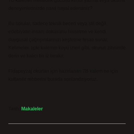
7B kalemin metaforik gücünü kendi yazma veya okuma
deneyimlerinizde nasıl hayal edersiniz?
Bu sorular, sadece teknik beceri veya stil değil,
edebiyatın insani dokusunu hissetme ve kendi
duygusal çağrışımlarınızı keşfetme fırsatı sunar.
Kelimeler, tıpkı kalemin koyu izleri gibi, okurun zihninde
derin ve kalıcı bir iz bırakır.
Fidapeyzaj okurları için hazırlanan 7B kalem ne için
kullanılır rehberini burada sonlandırıyoruz.
Tarih:
Makaleler