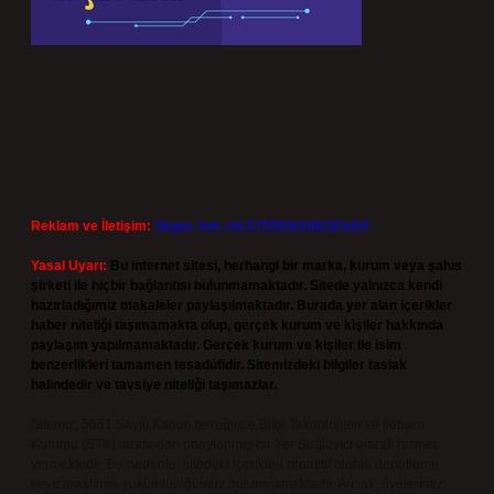
Reklam ve İletişim:
Skype: live:.cid.575569c608265c69
Yasal Uyarı:
Bu internet sitesi, herhangi bir marka, kurum veya şahıs
şirketi ile hiçbir bağlantısı bulunmamaktadır. Sitede yalnızca kendi
hazırladığımız makaleler paylaşılmaktadır. Burada yer alan içerikler
haber niteliği taşımamakta olup, gerçek kurum ve kişiler hakkında
paylaşım yapılmamaktadır. Gerçek kurum ve kişiler ile isim
benzerlikleri tamamen tesadüfidir. Sitemizdeki bilgiler taslak
halindedir ve tavsiye niteliği taşımazlar.
Sitemiz, 5651 Sayılı Kanun gereğince Bilgi Teknolojileri ve İletişim
Kurumu (BTK) tarafından onaylanmış bir Yer Sağlayıcı olarak hizmet
vermektedir. Bu nedenle, sitedeki içerikleri proaktif olarak denetleme
veya araştırma yükümlülüğümüz bulunmamaktadır. Ancak, üyelerimiz