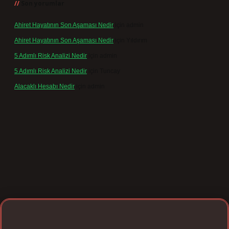
Son yorumlar
Ahiret Hayatının Son Aşaması Nedir
için
admin
Ahiret Hayatının Son Aşaması Nedir
için
Yıldırım
5 Adımlı Risk Analizi Nedir
için
admin
5 Adımlı Risk Analizi Nedir
için
Tuncay
Alacaklı Hesabı Nedir
için
admin
ergir.net