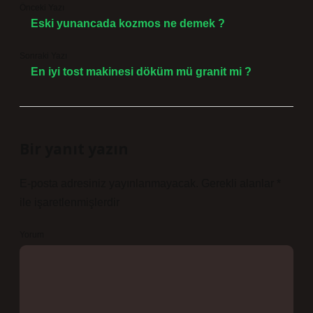
Önceki Yazı
Eski yunancada kozmos ne demek ?
Sonraki Yazı
En iyi tost makinesi döküm mü granit mi ?
Bir yanıt yazın
E-posta adresiniz yayınlanmayacak.
Gerekli alanlar
*
ile işaretlenmişlerdir
Yorum