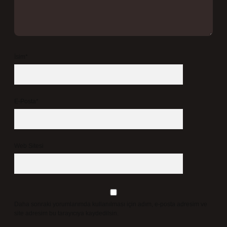
İsim*
E-Posta*
Web Sitesi
Daha sonraki yorumlarımda kullanılması için adım, e-posta adresim ve
site adresim bu tarayıcıya kaydedilsin.