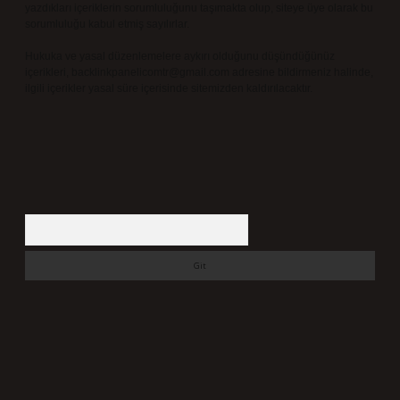
yazdıkları içeriklerin sorumluluğunu taşımakta olup, siteye üye olarak bu
sorumluluğu kabul etmiş sayılırlar.
Hukuka ve yasal düzenlemelere aykırı olduğunu düşündüğünüz
içerikleri,
backlinkpanelicomtr@gmail.com
adresine bildirmeniz halinde,
ilgili içerikler yasal süre içerisinde sitemizden kaldırılacaktır.
Arama