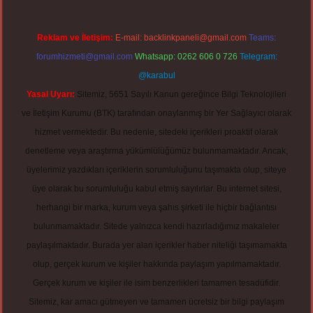
Reklam ve İletişim:
E-mail:
backlinkpaneli@gmail.com
Teams:
forumhizmeti@gmail.com
Whatsapp: 0262 606 0 726
Telegram:
@karabul
Yasal Uyarı:
Sitemiz, 5651 Sayılı Kanun gereğince Bilgi Teknolojileri
ve İletişim Kurumu (BTK) tarafından onaylanmış bir Yer Sağlayıcı olarak
hizmet vermektedir. Bu nedenle, sitedeki içerikleri proaktif olarak
denetleme veya araştırma yükümlülüğümüz bulunmamaktadır. Ancak,
üyelerimiz yazdıkları içeriklerin sorumluluğunu taşımakta olup, siteye
üye olarak bu sorumluluğu kabul etmiş sayılırlar. Bu internet sitesi,
herhangi bir marka, kurum veya şahıs şirketi ile hiçbir bağlantısı
bulunmamaktadır. Sitede yalnızca kendi hazırladığımız makaleler
paylaşılmaktadır. Burada yer alan içerikler haber niteliği taşımamakta
olup, gerçek kurum ve kişiler hakkında paylaşım yapılmamaktadır.
Gerçek kurum ve kişiler ile isim benzerlikleri tamamen tesadüfidir.
Sitemiz, kar amacı gütmeyen ve tamamen ücretsiz bir bilgi paylaşım