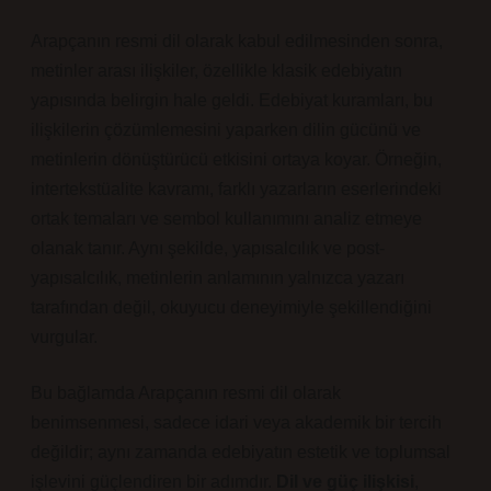
Arapçanın resmi dil olarak kabul edilmesinden sonra,
metinler arası ilişkiler, özellikle klasik edebiyatın
yapısında belirgin hale geldi. Edebiyat kuramları, bu
ilişkilerin çözümlemesini yaparken dilin gücünü ve
metinlerin dönüştürücü etkisini ortaya koyar. Örneğin,
intertekstüalite
kavramı, farklı yazarların eserlerindeki
ortak temaları ve sembol kullanımını analiz etmeye
olanak tanır. Aynı şekilde, yapısalcılık ve post-
yapısalcılık, metinlerin anlamının yalnızca yazarı
tarafından değil, okuyucu deneyimiyle şekillendiğini
vurgular.
Bu bağlamda Arapçanın resmi dil olarak
benimsenmesi, sadece idari veya akademik bir tercih
değildir; aynı zamanda edebiyatın estetik ve toplumsal
işlevini güçlendiren bir adımdır.
Dil ve güç ilişkisi
,