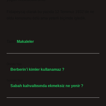
Fidapeyzaj olarak bu yazıda 12 Temmuz 1932’de ne
oldu konusunu özlü ama yeterli biçimde işledik.
Tarih:
Makaleler
Önceki Yazı
Berberin’i kimler kullanamaz ?
Sonraki Yazı
Sabah kahvaltısında ekmeksiz ne yenir ?