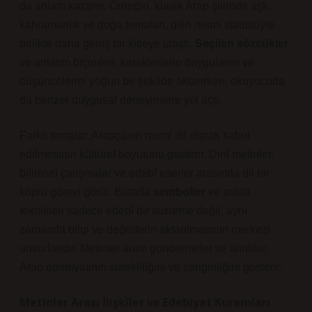
da anlam kazanır. Örneğin, klasik Arap şiirinde aşk,
kahramanlık ve doğa temaları, dilin resmi statüsüyle
birlikte daha geniş bir kitleye ulaştı.
Seçilen sözcükler
ve
anlatım biçimleri
, karakterlerin duygularını ve
düşüncelerini yoğun bir şekilde aktarırken, okuyucuda
da benzer duygusal deneyimlere yol açtı.
Farklı temalar, Arapçanın resmi dil olarak kabul
edilmesinin kültürel boyutunu gösterir. Dinî metinler,
bilimsel çalışmalar ve edebî eserler arasında dil bir
köprü görevi görür. Burada
semboller
ve
anlatı
teknikleri
sadece edebî bir süsleme değil, aynı
zamanda bilgi ve değerlerin aktarılmasının merkezi
unsurlarıdır. Metinler arası göndermeler ve alıntılar,
Arap edebiyatının sürekliliğini ve zenginliğini gösterir.
Metinler Arası İlişkiler ve Edebiyat Kuramları