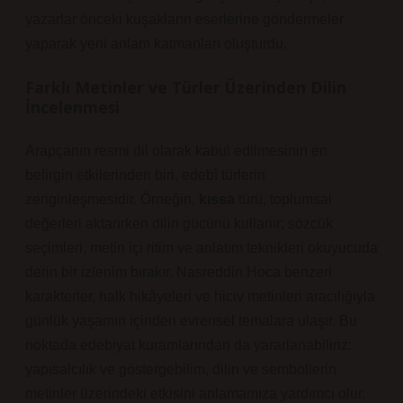
yazarlar önceki kuşakların eserlerine göndermeler
yaparak yeni anlam katmanları oluşturdu.
Farklı Metinler ve Türler Üzerinden Dilin
İncelenmesi
Arapçanın resmi dil olarak kabul edilmesinin en
belirgin etkilerinden biri, edebî türlerin
zenginleşmesidir. Örneğin,
kıssa
türü, toplumsal
değerleri aktarırken dilin gücünü kullanır; sözcük
seçimleri,
metin içi ritim
ve anlatım teknikleri okuyucuda
derin bir izlenim bırakır. Nasreddin Hoca benzeri
karakterler, halk hikâyeleri ve hiciv metinleri aracılığıyla
günlük yaşamın içinden evrensel temalara ulaşır. Bu
noktada edebiyat kuramlarından da yararlanabiliriz:
yapısalcılık ve göstergebilim, dilin ve sembollerin
metinler üzerindeki etkisini anlamamıza yardımcı olur.