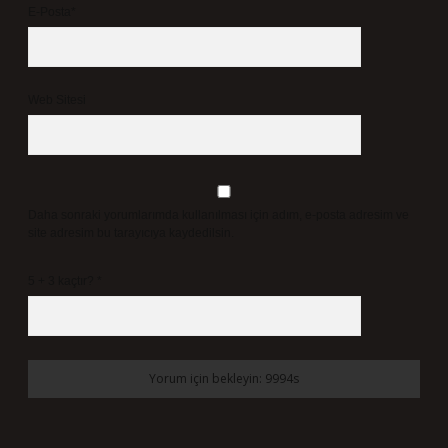
E-Posta*
Web Sitesi
Daha sonraki yorumlarımda kullanılması için adım, e-posta adresim ve
site adresim bu tarayıcıya kaydedilsin.
5 + 3 kaçtır?
*