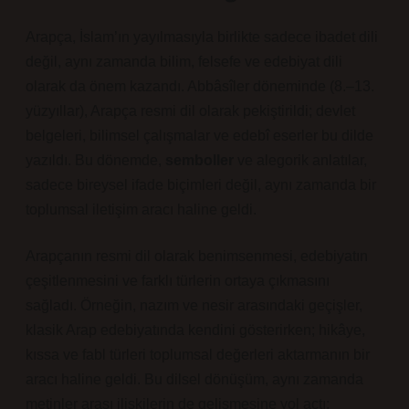
Arapça, İslam’ın yayılmasıyla birlikte sadece ibadet dili
değil, aynı zamanda bilim, felsefe ve edebiyat dili
olarak da önem kazandı. Abbâsîler döneminde (8.–13.
yüzyıllar), Arapça resmi dil olarak pekiştirildi; devlet
belgeleri, bilimsel çalışmalar ve edebî eserler bu dilde
yazıldı. Bu dönemde,
semboller
ve alegorik anlatılar,
sadece bireysel ifade biçimleri değil, aynı zamanda bir
toplumsal iletişim aracı haline geldi.
Arapçanın resmi dil olarak benimsenmesi, edebiyatın
çeşitlenmesini ve farklı türlerin ortaya çıkmasını
sağladı. Örneğin,
nazım ve nesir
arasındaki geçişler,
klasik Arap edebiyatında kendini gösterirken; hikâye,
kıssa ve fabl türleri toplumsal değerleri aktarmanın bir
aracı haline geldi. Bu dilsel dönüşüm, aynı zamanda
metinler arası ilişkilerin de gelişmesine yol açtı;