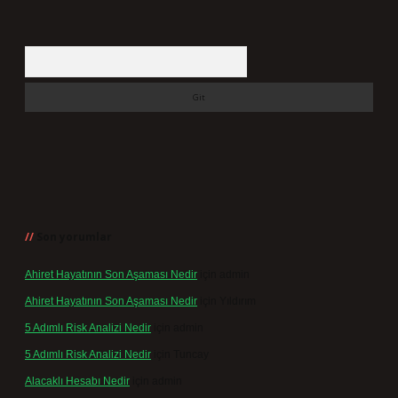
Arama
Son yorumlar
Ahiret Hayatının Son Aşaması Nedir
için
admin
Ahiret Hayatının Son Aşaması Nedir
için
Yıldırım
5 Adımlı Risk Analizi Nedir
için
admin
5 Adımlı Risk Analizi Nedir
için
Tuncay
Alacaklı Hesabı Nedir
için
admin