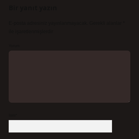
Bir yanıt yazın
E-posta adresiniz yayınlanmayacak.
Gerekli alanlar
*
ile işaretlenmişlerdir
Yorum
İsim*