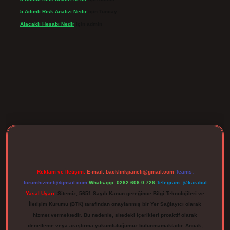
5 Adımlı Risk Analizi Nedir
için
Tuncay
Alacaklı Hesabı Nedir
için
admin
rgir.net
Reklam ve İletişim:
E-mail:
backlinkpaneli@gmail.com
Teams:
forumhizmeti@gmail.com
Whatsapp: 0262 606 0 726
Telegram: @karabul
Yasal Uyarı:
Sitemiz, 5651 Sayılı Kanun gereğince Bilgi Teknolojileri ve
İletişim Kurumu (BTK) tarafından onaylanmış bir Yer Sağlayıcı olarak
hizmet vermektedir. Bu nedenle, sitedeki içerikleri proaktif olarak
denetleme veya araştırma yükümlülüğümüz bulunmamaktadır. Ancak,