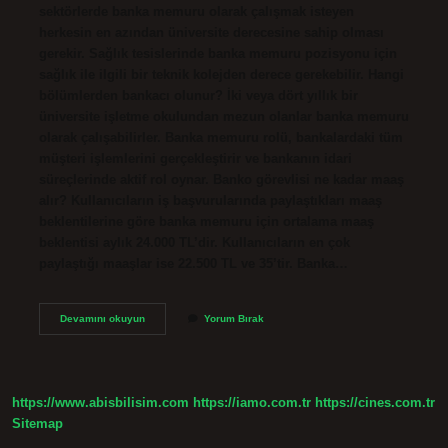
sektörlerde banka memuru olarak çalışmak isteyen
herkesin en azından üniversite derecesine sahip olması
gerekir. Sağlık tesislerinde banka memuru pozisyonu için
sağlık ile ilgili bir teknik kolejden derece gerekebilir. Hangi
bölümlerden bankacı olunur? İki veya dört yıllık bir
üniversite işletme okulundan mezun olanlar banka memuru
olarak çalışabilirler. Banka memuru rolü, bankalardaki tüm
müşteri işlemlerini gerçekleştirir ve bankanın idari
süreçlerinde aktif rol oynar. Banko görevlisi ne kadar maaş
alır? Kullanıcıların iş başvurularında paylaştıkları maaş
beklentilerine göre banka memuru için ortalama maaş
beklentisi aylık 24.000 TL’dir. Kullanıcıların en çok
paylaştığı maaşlar ise 22.500 TL ve 35’tir. Banka…
Banko
Devamını okuyun
Yorum Bırak
Olmak
Için
Hangi
Bölüm
Okunmalı
https://www.abisbilisim.com
https://iamo.com.tr
https://cines.com.tr
Sitemap