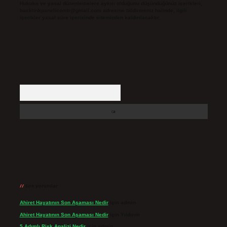
Hukuka ve yasal düzenlemelere aykırı olduğunu düşündüğünüz içerikleri,
backlinkpanelicomtr@gmail.com
adresine bildirmeniz halinde, ilgili
içerikler yasal süre içerisinde sitemizden kaldırılacaktır.
Arama
Son yorumlar
Ahiret Hayatının Son Aşaması Nedir
için
admin
Ahiret Hayatının Son Aşaması Nedir
için
Yıldırım
5 Adımlı Risk Analizi Nedir
için
admin