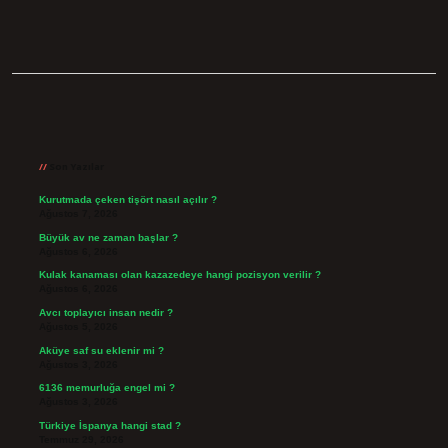
Sidebar
Son Yazılar
Kurutmada çeken tişört nasıl açılır ?
Ağustos 7, 2026
Büyük av ne zaman başlar ?
Ağustos 6, 2026
Kulak kanaması olan kazazedeye hangi pozisyon verilir ?
Ağustos 6, 2026
Avcı toplayıcı insan nedir ?
Ağustos 5, 2026
Aküye saf su eklenir mi ?
Ağustos 3, 2026
6136 memurluğa engel mi ?
Ağustos 3, 2026
Türkiye İspanya hangi stad ?
Temmuz 29, 2026