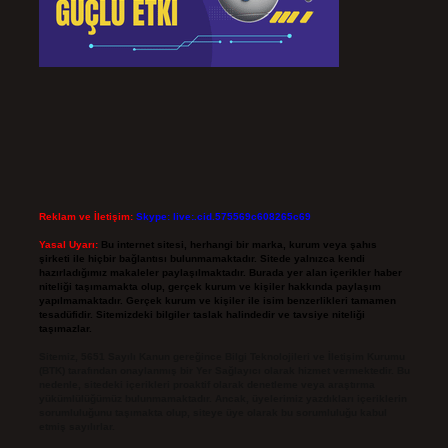
Reklam ve İletişim:
Skype: live:.cid.575569c608265c69
Yasal Uyarı:
Bu internet sitesi, herhangi bir marka, kurum veya şahıs
şirketi ile hiçbir bağlantısı bulunmamaktadır. Sitede yalnızca kendi
hazırladığımız makaleler paylaşılmaktadır. Burada yer alan içerikler haber
niteliği taşımamakta olup, gerçek kurum ve kişiler hakkında paylaşım
yapılmamaktadır. Gerçek kurum ve kişiler ile isim benzerlikleri tamamen
tesadüfidir. Sitemizdeki bilgiler taslak halindedir ve tavsiye niteliği
taşımazlar.
Sitemiz, 5651 Sayılı Kanun gereğince Bilgi Teknolojileri ve İletişim Kurumu
(BTK) tarafından onaylanmış bir Yer Sağlayıcı olarak hizmet vermektedir. Bu
nedenle, sitedeki içerikleri proaktif olarak denetleme veya araştırma
yükümlülüğümüz bulunmamaktadır. Ancak, üyelerimiz yazdıkları içeriklerin
sorumluluğunu taşımakta olup, siteye üye olarak bu sorumluluğu kabul
etmiş sayılırlar.