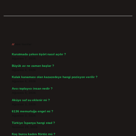
Sidebar
Son Yazılar
Kurutmada çeken tişört nasıl açılır ?
Ağustos 7, 2026
Büyük av ne zaman başlar ?
Ağustos 6, 2026
Kulak kanaması olan kazazedeye hangi pozisyon verilir ?
Ağustos 6, 2026
Avcı toplayıcı insan nedir ?
Ağustos 5, 2026
Aküye saf su eklenir mi ?
Ağustos 3, 2026
6136 memurluğa engel mi ?
Ağustos 3, 2026
Türkiye İspanya hangi stad ?
Temmuz 29, 2026
Koç burcu kadını flörtöz mü ?