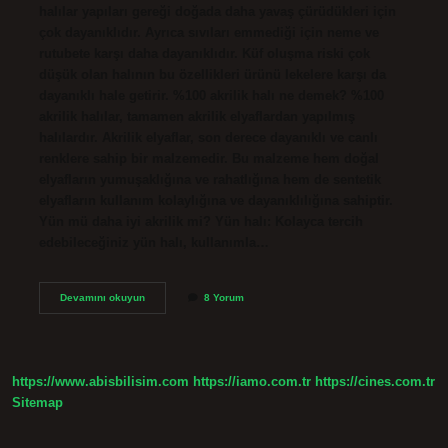
halılar yapıları gereği doğada daha yavaş çürüdükleri için
çok dayanıklıdır. Ayrıca sıvıları emmediği için neme ve
rutubete karşı daha dayanıklıdır. Küf oluşma riski çok
düşük olan halının bu özellikleri ürünü lekelere karşı da
dayanıklı hale getirir. %100 akrilik halı ne demek? %100
akrilik halılar, tamamen akrilik elyaflardan yapılmış
halılardır. Akrilik elyaflar, son derece dayanıklı ve canlı
renklere sahip bir malzemedir. Bu malzeme hem doğal
elyafların yumuşaklığına ve rahatlığına hem de sentetik
elyafların kullanım kolaylığına ve dayanıklılığına sahiptir.
Yün mü daha iyi akrilik mi? Yün halı: Kolayca tercih
edebileceğiniz yün halı, kullanımla…
Akrilik
Devamını okuyun
8 Yorum
Halı
Bambu
Mu
https://www.abisbilisim.com
https://iamo.com.tr
https://cines.com.tr
Sitemap