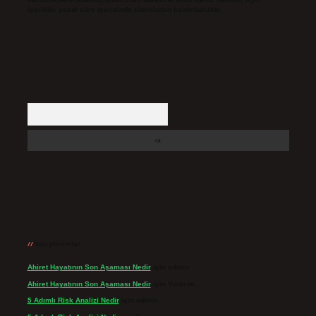
içerikler yasal süre içerisinde sitemizden kaldırılacaktır.
Arama
Son yorumlar
Ahiret Hayatının Son Aşaması Nedir
için
admin
Ahiret Hayatının Son Aşaması Nedir
için
Yıldırım
5 Adımlı Risk Analizi Nedir
için
admin