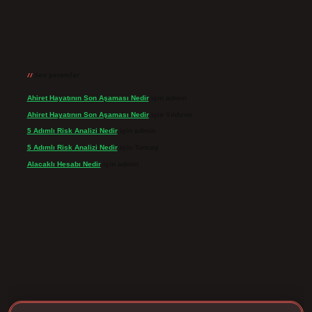
Son yorumlar
Ahiret Hayatının Son Aşaması Nedir
için
admin
Ahiret Hayatının Son Aşaması Nedir
için
Yıldırım
5 Adımlı Risk Analizi Nedir
için
admin
5 Adımlı Risk Analizi Nedir
için
Tuncay
Alacaklı Hesabı Nedir
için
admin
ir.net