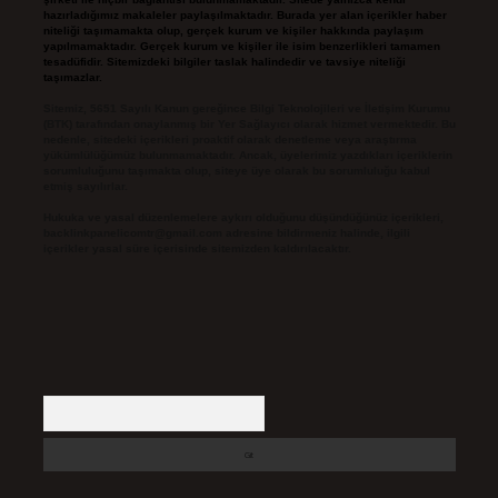
hazırladığımız makaleler paylaşılmaktadır. Burada yer alan içerikler haber
niteliği taşımamakta olup, gerçek kurum ve kişiler hakkında paylaşım
yapılmamaktadır. Gerçek kurum ve kişiler ile isim benzerlikleri tamamen
tesadüfidir. Sitemizdeki bilgiler taslak halindedir ve tavsiye niteliği
taşımazlar.
Sitemiz, 5651 Sayılı Kanun gereğince Bilgi Teknolojileri ve İletişim Kurumu
(BTK) tarafından onaylanmış bir Yer Sağlayıcı olarak hizmet vermektedir. Bu
nedenle, sitedeki içerikleri proaktif olarak denetleme veya araştırma
yükümlülüğümüz bulunmamaktadır. Ancak, üyelerimiz yazdıkları içeriklerin
sorumluluğunu taşımakta olup, siteye üye olarak bu sorumluluğu kabul
etmiş sayılırlar.
Hukuka ve yasal düzenlemelere aykırı olduğunu düşündüğünüz içerikleri,
backlinkpanelicomtr@gmail.com
adresine bildirmeniz halinde, ilgili
içerikler yasal süre içerisinde sitemizden kaldırılacaktır.
Arama