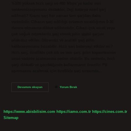
%100 yüksek hızlı şarjı ve 480 Mbps’ye kadar veri
senkronizasyonunu destekler. Deji batarya nasıl şarj
edilmeli? Kısmi şarj her zaman tam şarjdan daha
verimlidir. Cihazın şarj edildiği ortamın sıcaklığının 0-30
derece olmasına dikkat edilmelidir. Cihazı çok sıcak veya
çok soğuk ortamlarda şarj etmek pilin stabil şarjını
olumsuz etkiler. Düzensiz ve aralıklı şarj pilin
kalibrasyonunu bozabilir. Hızlı şarj bataryayı etkiler mi?
Hızlı şarj, özellikle çok sık ve tam şarj, pilin kapasitesinin
uzun vadede azalmasına neden olabilir. Bu nedenle, hızlı
şarjı dikkatli ve gerektiğinde kullanmanız önerilir. Pil
aşınmasını azaltmak için özellikle şarj sırasında…
Deji
Devamını okuyun
Yorum Bırak
Batarya
Hızlı
Şarj
Olur
Mu
https://www.abisbilisim.com
https://iamo.com.tr
https://cines.com.tr
Sitemap