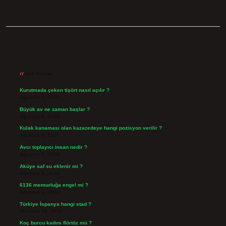
Sidebar
Son Yazılar
Kurutmada çeken tişört nasıl açılır ?
Ağustos 7, 2026
Büyük av ne zaman başlar ?
Ağustos 6, 2026
Kulak kanaması olan kazazedeye hangi pozisyon verilir ?
Ağustos 6, 2026
Avcı toplayıcı insan nedir ?
Ağustos 5, 2026
Aküye saf su eklenir mi ?
Ağustos 3, 2026
6136 memurluğa engel mi ?
Ağustos 3, 2026
Türkiye İspanya hangi stad ?
Temmuz 29, 2026
Koç burcu kadını flörtöz mü ?