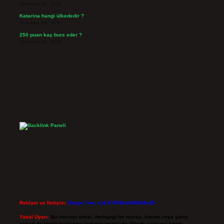
Temmuz 26, 2026
Katarina hangi ülkededir ?
Temmuz 24, 2026
250 puan kaç burs eder ?
Temmuz 24, 2026
Reklam ve İletişim:
Skype: live:.cid.575569c608265c69
Yasal Uyarı:
Bu internet sitesi, herhangi bir marka, kurum veya şahıs
şirketi ile hiçbir bağlantısı bulunmamaktadır. Sitede yalnızca kendi