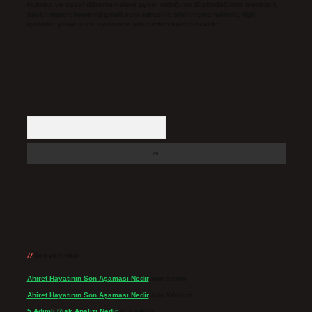
Hukuka ve yasal düzenlemelere aykırı olduğunu düşündüğünüz içerikleri,
backlinkpanelicomtr@gmail.com
adresine bildirmeniz halinde, ilgili
içerikler yasal süre içerisinde sitemizden kaldırılacaktır.
Arama
Son yorumlar
Ahiret Hayatının Son Aşaması Nedir
için
admin
Ahiret Hayatının Son Aşaması Nedir
için
Yıldırım
5 Adımlı Risk Analizi Nedir
için
admin