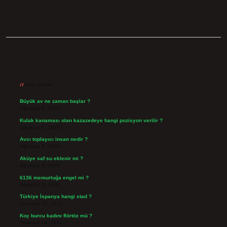
Sidebar
Son Yazılar
Büyük av ne zaman başlar ?
Ağustos 6, 2026
Kulak kanaması olan kazazedeye hangi pozisyon verilir ?
Ağustos 6, 2026
Avcı toplayıcı insan nedir ?
Ağustos 5, 2026
Aküye saf su eklenir mi ?
Ağustos 3, 2026
6136 memurluğa engel mi ?
Ağustos 3, 2026
Türkiye İspanya hangi stad ?
Temmuz 29, 2026
Koç burcu kadını flörtöz mü ?
Temmuz 26, 2026