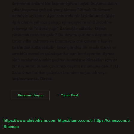
deyiminin anlamı Bir kişinin eğitim hayatı boyunca uzun
yıllar boyunca çok çalışmış olması “Dirsek Çürümesi”
terimiyle açıklanır. Aynı zamanda bir kişinin mesleğiyle
ilgili olarak yıllarca çalışıp işini gayretle sürdürebilme
yeteneği de “dirsek yağı” ifadesiyle anlatılır. Dirsek
çürütmek nereden gelir? Bu deyim, çürütme deyimidir.
Uzun yıllar çalışmış ve bunun için çok çalışmış kişiler
tarafından kullanılabilir. Gece gündüz bir arada duran ve
tereddüt etmeden çabalayanlar için bir deyimdir. Ayrıca
okul sıralarında vakit geçiren insanların dirsekleri için de
bir deyimdir. Dirsek çevirmek deyimi ne anlama gelir? [1]
Daha önce birlikte çalışılan birinden soğumak veya
hoşlanmamak. Dirsek…
Dirsek
Devamını okuyun
Yorum Bırak
Çürütmek
Deyim
Mi
https://www.abisbilisim.com
https://iamo.com.tr
https://cines.com.tr
Sitemap