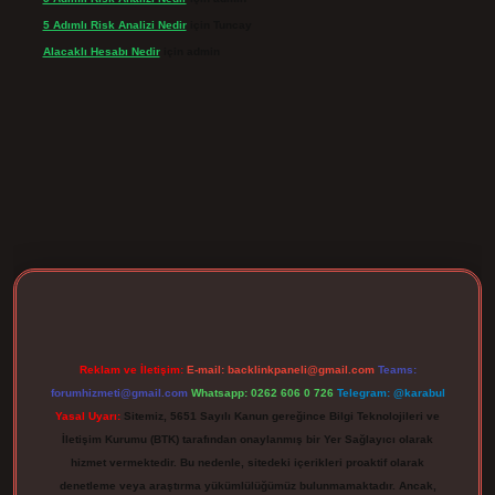
5 Adımlı Risk Analizi Nedir
için
Tuncay
Alacaklı Hesabı Nedir
için
admin
pergir.net
Reklam ve İletişim:
E-mail:
backlinkpaneli@gmail.com
Teams:
forumhizmeti@gmail.com
Whatsapp: 0262 606 0 726
Telegram: @karabul
Yasal Uyarı:
Sitemiz, 5651 Sayılı Kanun gereğince Bilgi Teknolojileri ve
İletişim Kurumu (BTK) tarafından onaylanmış bir Yer Sağlayıcı olarak
hizmet vermektedir. Bu nedenle, sitedeki içerikleri proaktif olarak
denetleme veya araştırma yükümlülüğümüz bulunmamaktadır. Ancak,