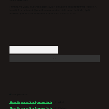
Hukuka ve yasal düzenlemelere aykırı olduğunu düşündüğünüz içerikleri,
backlinkpanelicomtr@gmail.com
adresine bildirmeniz halinde, ilgili
içerikler yasal süre içerisinde sitemizden kaldırılacaktır.
Arama
Son yorumlar
Ahiret Hayatının Son Aşaması Nedir
için
admin
Ahiret Hayatının Son Aşaması Nedir
için
Yıldırım