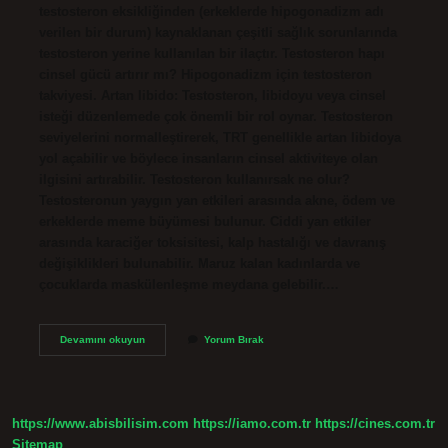
testosteron eksikliğinden (erkeklerde hipogonadizm adı
verilen bir durum) kaynaklanan çeşitli sağlık sorunlarında
testosteron yerine kullanılan bir ilaçtır. Testosteron hapı
cinsel gücü artırır mı? Hipogonadizm için testosteron
takviyesi. Artan libido: Testosteron, libidoyu veya cinsel
isteği düzenlemede çok önemli bir rol oynar. Testosteron
seviyelerini normalleştirerek, TRT genellikle artan libidoya
yol açabilir ve böylece insanların cinsel aktiviteye olan
ilgisini artırabilir. Testosteron kullanırsak ne olur?
Testosteronun yaygın yan etkileri arasında akne, ödem ve
erkeklerde meme büyümesi bulunur. Ciddi yan etkiler
arasında karaciğer toksisitesi, kalp hastalığı ve davranış
değişiklikleri bulunabilir. Maruz kalan kadınlarda ve
çocuklarda maskülenleşme meydana gelebilir.…
Testosteron
Devamını okuyun
Yorum Bırak
Hapı
Var
Mı
https://www.abisbilisim.com
https://iamo.com.tr
https://cines.com.tr
Sitemap