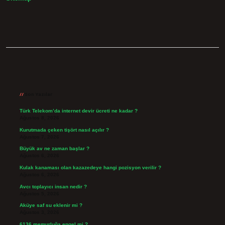
Sidebar
Son Yazılar
Türk Telekom’da internet devir ücreti ne kadar ?
Ağustos 8, 2026
Kurutmada çeken tişört nasıl açılır ?
Ağustos 7, 2026
Büyük av ne zaman başlar ?
Ağustos 6, 2026
Kulak kanaması olan kazazedeye hangi pozisyon verilir ?
Ağustos 6, 2026
Avcı toplayıcı insan nedir ?
Ağustos 5, 2026
Aküye saf su eklenir mi ?
Ağustos 3, 2026
6136 memurluğa engel mi ?