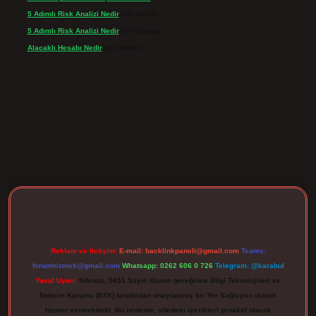
5 Adımlı Risk Analizi Nedir
için
admin
5 Adımlı Risk Analizi Nedir
için
Tuncay
Alacaklı Hesabı Nedir
için
admin
rgir.net
Reklam ve İletişim:
E-mail:
backlinkpaneli@gmail.com
Teams:
forumhizmeti@gmail.com
Whatsapp: 0262 606 0 726
Telegram: @karabul
Yasal Uyarı:
Sitemiz, 5651 Sayılı Kanun gereğince Bilgi Teknolojileri ve
İletişim Kurumu (BTK) tarafından onaylanmış bir Yer Sağlayıcı olarak
hizmet vermektedir. Bu nedenle, sitedeki içerikleri proaktif olarak