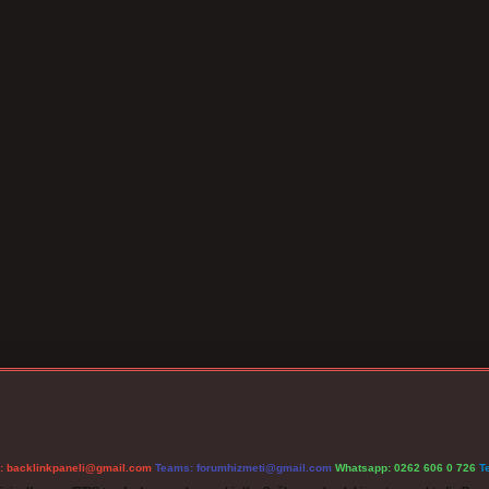
l:
backlinkpaneli@gmail.com
Teams:
forumhizmeti@gmail.com
Whatsapp: 0262 606 0 726
T