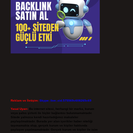
Reklam ve İletişim:
Skype: live:.cid.575569c608265c69
Yasal Uyarı:
Bu internet sitesi, herhangi bir marka, kurum
veya şahıs şirketi ile hiçbir bağlantısı bulunmamaktadır.
Sitede yalnızca kendi hazırladığımız makaleler
paylaşılmaktadır. Burada yer alan içerikler haber niteliği
taşımamakta olup, gerçek kurum ve kişiler hakkında
paylaşım yapılmamaktadır. Gerçek kurum ve kişiler ile isim