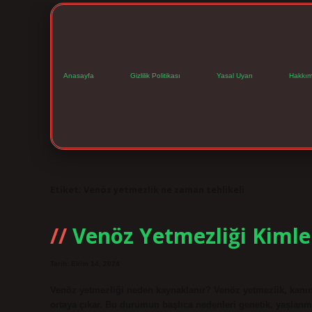
Anasayfa
Gizlilik Politikası
Yasal Uyarı
Hakkım
Etiket:
Venöz yetmezlik ne zaman tehlikeli
Venöz Yetmezliği Kimle
Tarih: Ekim 14, 2024
Venöz yetmezliği neden kaynaklanır? Venöz yetmezlik, kanı
ortaya çıkar. Bu durumun başlıca nedenleri genetik, yaşlanma