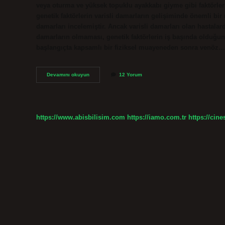
veya oturma ve yüksek topuklu ayakkabı giyme gibi faktörler
genetik faktörlerin varisli damarların gelişiminde önemli bir
damarları incelemiştir. Ancak varisli damarları olan hastalar
damarların olmaması, genetik faktörlerin iş başında olduğunu
başlangıçta kapsamlı bir fiziksel muayeneden sonra venöz…
Venöz
Devamını okuyun
12 Yorum
Yetmezliği
Kimlerde
Olur
https://www.abisbilisim.com
https://iamo.com.tr
https://cine