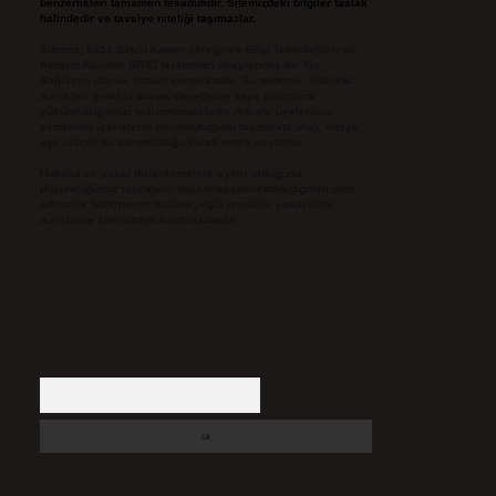
benzerlikleri tamamen tesadüfidir. Sitemizdeki bilgiler taslak
halindedir ve tavsiye niteliği taşımazlar.
Sitemiz, 5651 Sayılı Kanun gereğince Bilgi Teknolojileri ve
İletişim Kurumu (BTK) tarafından onaylanmış bir Yer
Sağlayıcı olarak hizmet vermektedir. Bu nedenle, sitedeki
içerikleri proaktif olarak denetleme veya araştırma
yükümlülüğümüz bulunmamaktadır. Ancak, üyelerimiz
yazdıkları içeriklerin sorumluluğunu taşımakta olup, siteye
üye olarak bu sorumluluğu kabul etmiş sayılırlar.
Hukuka ve yasal düzenlemelere aykırı olduğunu
düşündüğünüz içerikleri,
backlinkpanelicomtr@gmail.com
adresine bildirmeniz halinde, ilgili içerikler yasal süre
içerisinde sitemizden kaldırılacaktır.
Arama