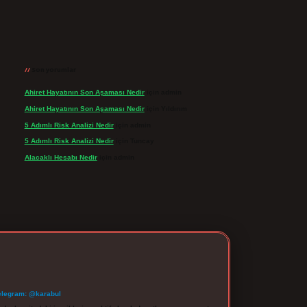
Son yorumlar
Ahiret Hayatının Son Aşaması Nedir
için
admin
Ahiret Hayatının Son Aşaması Nedir
için
Yıldırım
5 Adımlı Risk Analizi Nedir
için
admin
5 Adımlı Risk Analizi Nedir
için
Tuncay
Alacaklı Hesabı Nedir
için
admin
elegram: @karabul