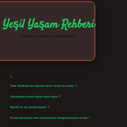
Yeşil Yaşam Rehberi
Bahçelerden ilham alan neşeli öneriler!
Sidebar
betexper giriş
betexpergir.net
Son Yazılar
Türk Telekom’da internet devir ücreti ne kadar ?
Ağustos 8, 2026
Kurutmada çeken tişört nasıl açılır ?
Ağustos 7, 2026
Büyük av ne zaman başlar ?
Ağustos 6, 2026
Kulak kanaması olan kazazedeye hangi pozisyon verilir ?
Ağustos 6, 2026