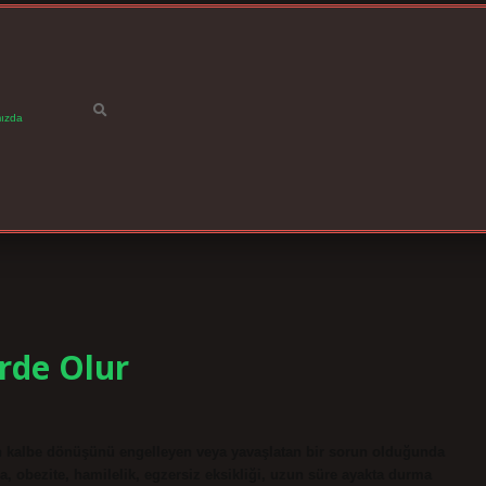
ızda
rde Olur
n kalbe dönüşünü engelleyen veya yavaşlatan bir sorun olduğunda
, obezite, hamilelik, egzersiz eksikliği, uzun süre ayakta durma