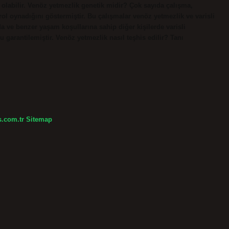
 olabilir. Venöz yetmezlik genetik midir? Çok sayıda çalışma,
 rol oynadığını göstermiştir. Bu çalışmalar venöz yetmezlik ve varisli
da ve benzer yaşam koşullarına sahip diğer kişilerde varisli
 garantilemiştir. Venöz yetmezlik nasıl teşhis edilir? Tanı
s.com.tr
Sitemap