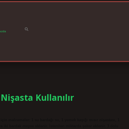
ızda
Nişasta Kullanılır
i için malzemeler: 1 su bardağı su, 1 yemek kaşığı mısır nişastası, 1
uya iki bardak meyve eklenir. İstenilen miktarda şeker eklenir. 3 dolu