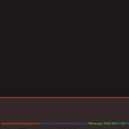
l:
backlinkpaneli@gmail.com
Teams:
forumhizmeti@gmail.com
Whatsapp: 0262 606 0 726
T