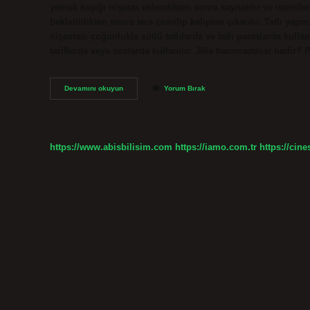
yemek kaşığı nişasta eklendikten sonra kaynatılır ve istenile
bekletildikten sonra ters çevrilip kalıptan çıkarılır. Tatlı ya
nişastası çoğunlukla sütlü tatlılarda ve tatlı pastalarda kull
tariflerde veya soslarda kullanılır. Jöle hammaddesi nedir? 
Jöle
Devamını okuyun
Yorum Bırak
Yapmak
Için
Hangi
Nişasta
Kullanılır
https://www.abisbilisim.com
https://iamo.com.tr
https://cine