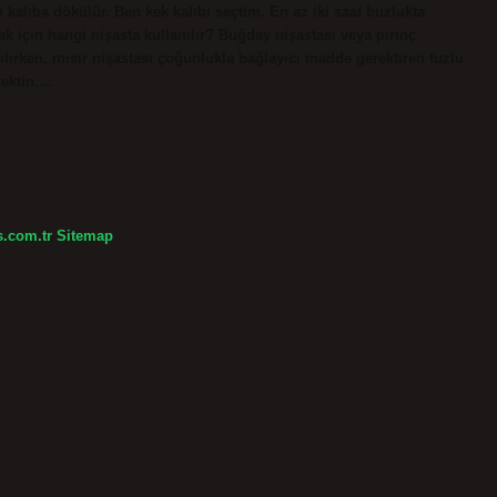
n kalıba dökülür. Ben kek kalıbı seçtim. En az iki saat buzlukta
pmak için hangi nişasta kullanılır? Buğday nişastası veya pirinç
anılırken, mısır nişastası çoğunlukla bağlayıcı madde gerektiren tuzlu
Pektin,…
s.com.tr
Sitemap