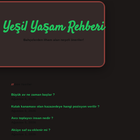
Yeşil Yaşam Rehberi
Bahçelerden ilham alan neşeli öneriler!
Sidebar
betexper giriş
betexpergir.net
Son Yazılar
Büyük av ne zaman başlar ?
Ağustos 6, 2026
Kulak kanaması olan kazazedeye hangi pozisyon verilir ?
Ağustos 6, 2026
Avcı toplayıcı insan nedir ?
Ağustos 5, 2026
Aküye saf su eklenir mi ?
Ağustos 3, 2026