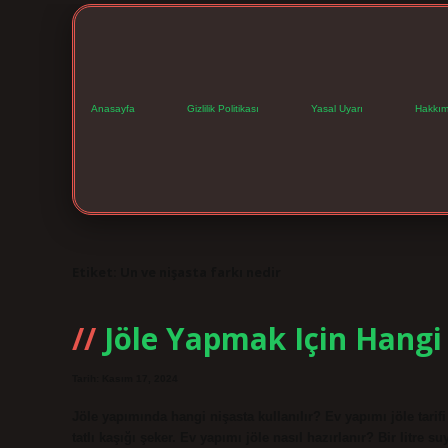
Anasayfa
Gizlilik Politikası
Yasal Uyarı
Hakkım
Etiket:
Un ve nişasta farkı nedir
Jöle Yapmak Için Hangi 
Tarih: Kasım 17, 2024
Jöle yapımında hangi nişasta kullanılır? Ev yapımı jöle tarif
tatlı kaşığı şeker. Ev yapımı jöle nasıl hazırlanır? Bir litre s