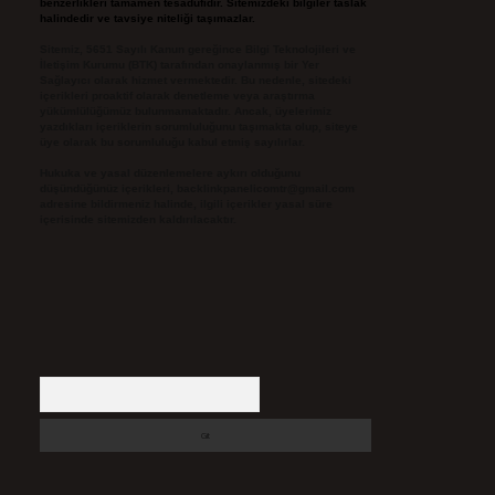
benzerlikleri tamamen tesadüfidir. Sitemizdeki bilgiler taslak
halindedir ve tavsiye niteliği taşımazlar.
Sitemiz, 5651 Sayılı Kanun gereğince Bilgi Teknolojileri ve
İletişim Kurumu (BTK) tarafından onaylanmış bir Yer
Sağlayıcı olarak hizmet vermektedir. Bu nedenle, sitedeki
içerikleri proaktif olarak denetleme veya araştırma
yükümlülüğümüz bulunmamaktadır. Ancak, üyelerimiz
yazdıkları içeriklerin sorumluluğunu taşımakta olup, siteye
üye olarak bu sorumluluğu kabul etmiş sayılırlar.
Hukuka ve yasal düzenlemelere aykırı olduğunu
düşündüğünüz içerikleri,
backlinkpanelicomtr@gmail.com
adresine bildirmeniz halinde, ilgili içerikler yasal süre
içerisinde sitemizden kaldırılacaktır.
Arama