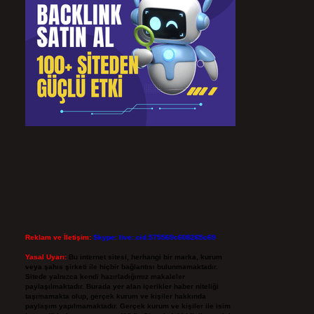
Reklam ve İletişim:
Skype: live:.cid.575569c608265c69
Yasal Uyarı:
Bu internet sitesi, herhangi bir marka, kurum
veya şahıs şirketi ile hiçbir bağlantısı bulunmamaktadır.
Sitede yalnızca kendi hazırladığımız makaleler
paylaşılmaktadır. Burada yer alan içerikler haber niteliği
taşımamakta olup, gerçek kurum ve kişiler hakkında
paylaşım yapılmamaktadır. Gerçek kurum ve kişiler ile isim