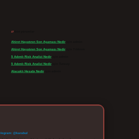
Son yorumlar
Ahiret Hayatının Son Aşaması Nedir
için
admin
Ahiret Hayatının Son Aşaması Nedir
için
Yıldırım
5 Adımlı Risk Analizi Nedir
için
admin
5 Adımlı Risk Analizi Nedir
için
Tuncay
Alacaklı Hesabı Nedir
için
admin
elegram: @karabul