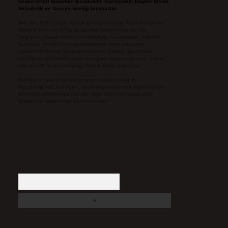
benzerlikleri tamamen tesadüfidir. Sitemizdeki bilgiler taslak
halindedir ve tavsiye niteliği taşımazlar.
Sitemiz, 5651 Sayılı Kanun gereğince Bilgi Teknolojileri ve
İletişim Kurumu (BTK) tarafından onaylanmış bir Yer
Sağlayıcı olarak hizmet vermektedir. Bu nedenle, sitedeki
içerikleri proaktif olarak denetleme veya araştırma
yükümlülüğümüz bulunmamaktadır. Ancak, üyelerimiz
yazdıkları içeriklerin sorumluluğunu taşımakta olup, siteye
üye olarak bu sorumluluğu kabul etmiş sayılırlar.
Hukuka ve yasal düzenlemelere aykırı olduğunu
düşündüğünüz içerikleri,
backlinkpanelicomtr@gmail.com
adresine bildirmeniz halinde, ilgili içerikler yasal süre
içerisinde sitemizden kaldırılacaktır.
Arama