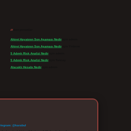
Son yorumlar
Ahiret Hayatının Son Aşaması Nedir
için
admin
Ahiret Hayatının Son Aşaması Nedir
için
Yıldırım
5 Adımlı Risk Analizi Nedir
için
admin
5 Adımlı Risk Analizi Nedir
için
Tuncay
Alacaklı Hesabı Nedir
için
admin
elegram: @karabul