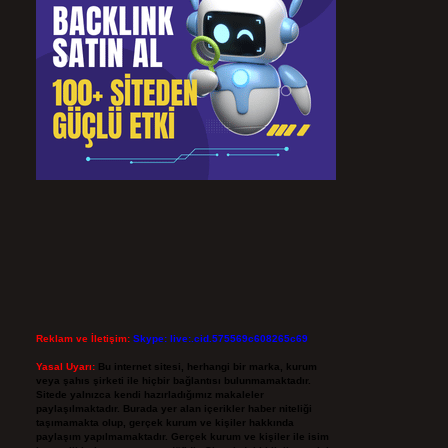
Reklam ve İletişim:
Skype: live:.cid.575569c608265c69
Yasal Uyarı:
Bu internet sitesi, herhangi bir marka, kurum
veya şahıs şirketi ile hiçbir bağlantısı bulunmamaktadır.
Sitede yalnızca kendi hazırladığımız makaleler
paylaşılmaktadır. Burada yer alan içerikler haber niteliği
taşımamakta olup, gerçek kurum ve kişiler hakkında
paylaşım yapılmamaktadır. Gerçek kurum ve kişiler ile isim