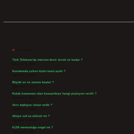
Sidebar
Son Yazılar
Türk Telekom’da internet devir ücreti ne kadar ?
Ağustos 8, 2026
Kurutmada çeken tişört nasıl açılır ?
Ağustos 7, 2026
Büyük av ne zaman başlar ?
Ağustos 6, 2026
Kulak kanaması olan kazazedeye hangi pozisyon verilir ?
Ağustos 6, 2026
Avcı toplayıcı insan nedir ?
Ağustos 5, 2026
Aküye saf su eklenir mi ?
Ağustos 3, 2026
6136 memurluğa engel mi ?
Ağustos 3, 2026