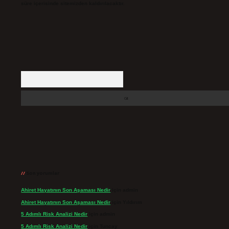
süre içerisinde sitemizden kaldırılacaktır.
Arama
Son yorumlar
Ahiret Hayatının Son Aşaması Nedir
için
admin
Ahiret Hayatının Son Aşaması Nedir
için
Yıldırım
5 Adımlı Risk Analizi Nedir
için
admin
5 Adımlı Risk Analizi Nedir
için
Tuncay