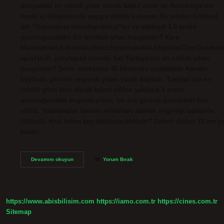
dünyadaki en zehirli yılan olarak kabul edilir ve Avustralya’nın
kurak iç bölgelerinde yaygın olarak bulunur. Bu yılanın bilimsel
adı “Oxyuranus microlepidotus”tur ve yaklaşık 1,8 metre
uzunluğundadır. En tehlikeli yılan hangisidir? Kara
MambaKrallık:AnimaliaSınıf:SquamataAile:ElapidaeCins:Dendroa
spisTür:D. polylepis1 sonraki hat Türkiye’nin en zehirli yılanı
hangisidir? Şehir merkezine 45 kilometre uzaklıktaki Kavaklı
köyünde görülen engerek yılanı yürek dağladı. Türkiye’nin en
zehirli yılan türü olarak kabul edilen yaklaşık 1 metre
uzunluğundaki engerek yılanı, bir eve girmek üzereyken fark
edildi. Vatandaşlar hemen müdahale ederek engereği bastonla
öldürdü. Kral kobra kaç dakikada öldürür? Zehirli dişleri 10 cm’y
kadar…
Dünyanın
Devamını okuyun
Yorum Bırak
En
Zehirli
Yılanı
Hangi
https://www.abisbilisim.com
https://iamo.com.tr
https://cines.com.tr
Sitemap