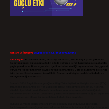
Reklam ve İletişim:
Skype: live:.cid.575569c608265c69
Yasal Uyarı:
Bu internet sitesi, herhangi bir marka, kurum veya şahıs şirketi ile
hiçbir bağlantısı bulunmamaktadır. Sitede yalnızca kendi hazırladığımız makaleler
paylaşılmaktadır. Burada yer alan içerikler haber niteliği taşımamakta olup, gerçek
kurum ve kişiler hakkında paylaşım yapılmamaktadır. Gerçek kurum ve kişiler ile
isim benzerlikleri tamamen tesadüfidir. Sitemizdeki bilgiler taslak halindedir ve
tavsiye niteliği taşımazlar.
Sitemiz, 5651 Sayılı Kanun gereğince Bilgi Teknolojileri ve İletişim Kurumu (BTK)
tarafından onaylanmış bir Yer Sağlayıcı olarak hizmet vermektedir. Bu nedenle,
sitedeki içerikleri proaktif olarak denetleme veya araştırma yükümlülüğümüz
bulunmamaktadır. Ancak, üyelerimiz yazdıkları içeriklerin sorumluluğunu taşımakt
olup, siteye üye olarak bu sorumluluğu kabul etmiş sayılırlar.
Hukuka ve yasal düzenlemelere aykırı olduğunu düşündüğünüz içerikleri,
backlinkpanelicomtr@gmail.com
adresine bildirmeniz halinde, ilgili içerikler yasal