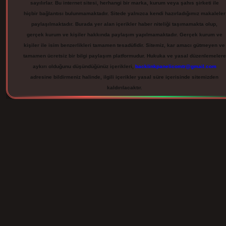
sayılırlar. Bu internet sitesi, herhangi bir marka, kurum veya şahıs şirketi ile
hiçbir bağlantısı bulunmamaktadır. Sitede yalnızca kendi hazırladığımız makaleler
paylaşılmaktadır. Burada yer alan içerikler haber niteliği taşımamakta olup,
gerçek kurum ve kişiler hakkında paylaşım yapılmamaktadır. Gerçek kurum ve
kişiler ile isim benzerlikleri tamamen tesadüfidir. Sitemiz, kar amacı gütmeyen ve
tamamen ücretsiz bir bilgi paylaşım platformudur. Hukuka ve yasal düzenlemelere
aykırı olduğunu düşündüğünüz içerikleri,
backlinkpanelicomtr@gmail.com
adresine bildirmeniz halinde, ilgili içerikler yasal süre içerisinde sitemizden
kaldırılacaktır.