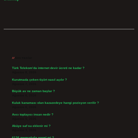
Sidebar
Son Yazılar
Türk Telekom’da internet devir ücreti ne kadar ?
Ağustos 8, 2026
Kurutmada çeken tişört nasıl açılır ?
Ağustos 7, 2026
Büyük av ne zaman başlar ?
Ağustos 6, 2026
Kulak kanaması olan kazazedeye hangi pozisyon verilir ?
Ağustos 6, 2026
Avcı toplayıcı insan nedir ?
Ağustos 5, 2026
Aküye saf su eklenir mi ?
Ağustos 3, 2026
6136 memurluğa engel mi ?