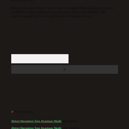
Hukuka ve yasal düzenlemelere aykırı olduğunu düşündüğünüz içerikleri,
backlinkpanelicomtr@gmail.com
adresine bildirmeniz halinde, ilgili
içerikler yasal süre içerisinde sitemizden kaldırılacaktır.
Arama
Son yorumlar
Ahiret Hayatının Son Aşaması Nedir
için
admin
Ahiret Hayatının Son Aşaması Nedir
için
Yıldırım