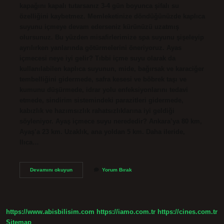
kapağını kapalı tutarsanız 3-4 gün boyunca şifalı su
özelliğini kaybetmez. Memleketinize döndüğünüzde kaplıca
suyunu içmeye devam ederseniz kürünüzü uzatmış
olursunuz. Bu yüzden misafirlerimize spa suyunu şişeleyip
ayrılırken yanlarında götürmelerini öneriyoruz. Ayas
içmecesi neye iyi gelir? Tıbbi içme suyu olarak da
kullanılabilen kaplıca suyunun, mide, bağırsak ve karaciğer
tembelliğini gidermede, safra kesesi ve böbrek taşı ve
kumunu düşürmede, idrar yolu enfeksiyonlarını tedavi
etmede, sindirim sistemindeki parazitleri gidermede,
kabızlık ve hazımsızlık rahatsızlıklarına iyi geldiği
söyleniyor. Ayaş içmece suyu nerededir? Ankara’ya 80 km,
Ayaş’a 23 km. Uzaklık, ana yoldan 5 km. Daha ileride,
Ilıca…
Içmece
Devamını okuyun
Yorum Bırak
Suyu
Nedir
https://www.abisbilisim.com
https://iamo.com.tr
https://cines.com.tr
Sitemap