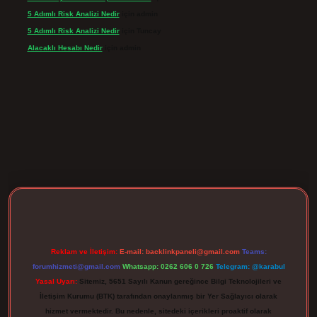
5 Adımlı Risk Analizi Nedir
için
admin
5 Adımlı Risk Analizi Nedir
için
Tuncay
Alacaklı Hesabı Nedir
için
admin
rgir.net
Reklam ve İletişim:
E-mail:
backlinkpaneli@gmail.com
Teams:
forumhizmeti@gmail.com
Whatsapp: 0262 606 0 726
Telegram: @karabul
Yasal Uyarı:
Sitemiz, 5651 Sayılı Kanun gereğince Bilgi Teknolojileri ve
İletişim Kurumu (BTK) tarafından onaylanmış bir Yer Sağlayıcı olarak
hizmet vermektedir. Bu nedenle, sitedeki içerikleri proaktif olarak