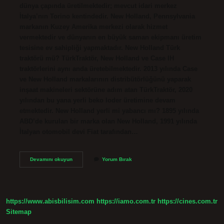
dünya çapında üretilmektedir; mevcut idari merkez
İtalya’nın Torino kentindedir. New Holland, Pennsylvania
markanın Kuzey Amerika merkezi olarak hizmet
vermektedir ve dünyanın en büyük saman ekipmanı üretim
tesisine ev sahipliği yapmaktadır. New Holland Türk
traktörü mü? TürkTraktör, New Holland ve Case IH
traktörlerini aynı anda üretebilmektedir. 2013 yılında Case
ve New Holland markalarının distribütörlüğünü yaparak
inşaat makineleri sektörüne adım atan TürkTraktör, 2020
yılından bu yana yerli beko loder üretimine devam
etmektedir. New Holland yerli mi yabancı mı? 1895 yılında
ABD’de kurulan bir marka olan New Holland, 1991 yılında
İtalyan otomobil devi Fiat tarafından…
New
Devamını okuyun
Yorum Bırak
Holland
Hangi
Ülkeye
Ait
https://www.abisbilisim.com
https://iamo.com.tr
https://cines.com.tr
Sitemap