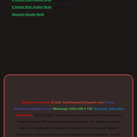
5 Adımlı Risk Analizi Nedir
için
Tuncay
Alacaklı Hesabı Nedir
için
admin
rgir.net
Reklam ve İletişim:
E-mail:
backlinkpaneli@gmail.com
Teams:
forumhizmeti@gmail.com
Whatsapp: 0262 606 0 726
Telegram: @karabul
Yasal Uyarı:
Sitemiz, 5651 Sayılı Kanun gereğince Bilgi Teknolojileri ve
İletişim Kurumu (BTK) tarafından onaylanmış bir Yer Sağlayıcı olarak
hizmet vermektedir. Bu nedenle, sitedeki içerikleri proaktif olarak
denetleme veya araştırma yükümlülüğümüz bulunmamaktadır. Ancak,