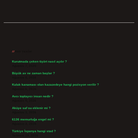
Sidebar
Son Yazılar
Kurutmada çeken tişört nasıl açılır ?
Ağustos 7, 2026
Büyük av ne zaman başlar ?
Ağustos 6, 2026
Kulak kanaması olan kazazedeye hangi pozisyon verilir ?
Ağustos 6, 2026
Avcı toplayıcı insan nedir ?
Ağustos 5, 2026
Aküye saf su eklenir mi ?
Ağustos 3, 2026
6136 memurluğa engel mi ?
Ağustos 3, 2026
Türkiye İspanya hangi stad ?
Temmuz 29, 2026