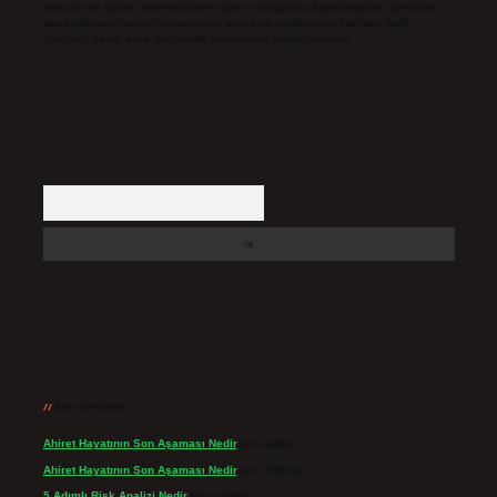
Hukuka ve yasal düzenlemelere aykırı olduğunu düşündüğünüz içerikleri,
backlinkpanelicomtr@gmail.com
adresine bildirmeniz halinde, ilgili
içerikler yasal süre içerisinde sitemizden kaldırılacaktır.
Arama
Son yorumlar
Ahiret Hayatının Son Aşaması Nedir
için
admin
Ahiret Hayatının Son Aşaması Nedir
için
Yıldırım
5 Adımlı Risk Analizi Nedir
için
admin