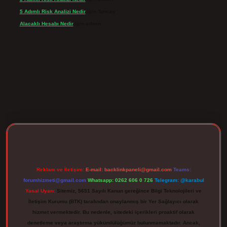
5 Adımlı Risk Analizi Nedir
için
Tuncay
Alacaklı Hesabı Nedir
için
admin
rgir.net
Reklam ve İletişim:
E-mail:
backlinkpaneli@gmail.com
Teams:
forumhizmeti@gmail.com
Whatsapp: 0262 606 0 726
Telegram: @karabul
Yasal Uyarı:
Sitemiz, 5651 Sayılı Kanun gereğince Bilgi Teknolojileri ve
İletişim Kurumu (BTK) tarafından onaylanmış bir Yer Sağlayıcı olarak
hizmet vermektedir. Bu nedenle, sitedeki içerikleri proaktif olarak
denetleme veya araştırma yükümlülüğümüz bulunmamaktadır. Ancak,