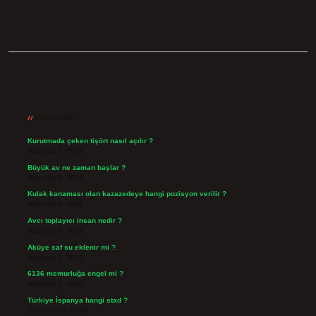
Sidebar
Son Yazılar
Kurutmada çeken tişört nasıl açılır ?
Ağustos 7, 2026
Büyük av ne zaman başlar ?
Ağustos 6, 2026
Kulak kanaması olan kazazedeye hangi pozisyon verilir ?
Ağustos 6, 2026
Avcı toplayıcı insan nedir ?
Ağustos 5, 2026
Aküye saf su eklenir mi ?
Ağustos 3, 2026
6136 memurluğa engel mi ?
Ağustos 3, 2026
Türkiye İspanya hangi stad ?
Temmuz 29, 2026