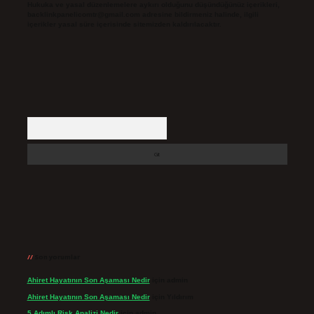
Hukuka ve yasal düzenlemelere aykırı olduğunu düşündüğünüz içerikleri,
backlinkpanelicomtr@gmail.com
adresine bildirmeniz halinde, ilgili
içerikler yasal süre içerisinde sitemizden kaldırılacaktır.
Arama
Son yorumlar
Ahiret Hayatının Son Aşaması Nedir
için
admin
Ahiret Hayatının Son Aşaması Nedir
için
Yıldırım
5 Adımlı Risk Analizi Nedir
için
admin