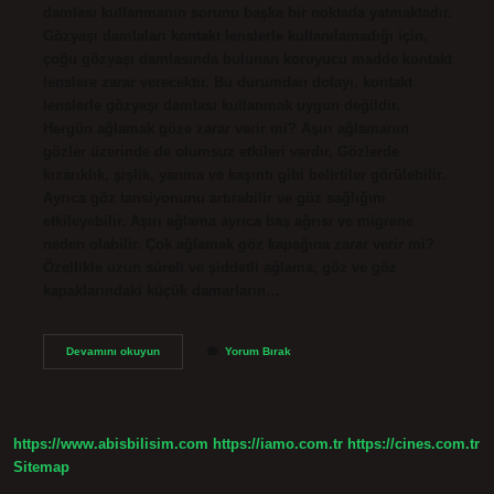
damlası kullanmanın sorunu başka bir noktada yatmaktadır.
Gözyaşı damlaları kontakt lenslerle kullanılamadığı için,
çoğu gözyaşı damlasında bulunan koruyucu madde kontakt
lenslere zarar verecektir. Bu durumdan dolayı, kontakt
lenslerle gözyaşı damlası kullanmak uygun değildir.
Hergün ağlamak göze zarar verir mi? Aşırı ağlamanın
gözler üzerinde de olumsuz etkileri vardır. Gözlerde
kızarıklık, şişlik, yanma ve kaşıntı gibi belirtiler görülebilir.
Ayrıca göz tansiyonunu artırabilir ve göz sağlığını
etkileyebilir. Aşırı ağlama ayrıca baş ağrısı ve migrene
neden olabilir. Çok ağlamak göz kapağına zarar verir mi?
Özellikle uzun süreli ve şiddetli ağlama, göz ve göz
kapaklarındaki küçük damarların…
Ağlamak
Devamını okuyun
Yorum Bırak
Lense
Zarar
Verir
Mi
https://www.abisbilisim.com
https://iamo.com.tr
https://cines.com.tr
Sitemap