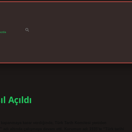
ızda
l Açıldı
 kapanmaya karar verdiğinde, Türk Tarih Komitesi yeniden
” adı altında çalışmaya devam etti. Kurumun adı 1935’te “Türk tarihi