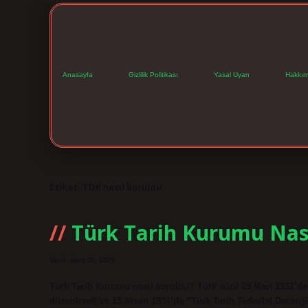
Anasayfa
Gizlilik Politikası
Yasal Uyarı
Hakkım
Etiket:
TDK nasıl kuruldu
Türk Tarih Kurumu Nası
Tarih: Mart 30, 2025
Türk Tarih Kurumu nasıl kuruldu? Türk sürü 29 Mart 1931’de
düzenlendi ve 15 Nisan 1931’de “Türk Tarih Tedavisi Derneği