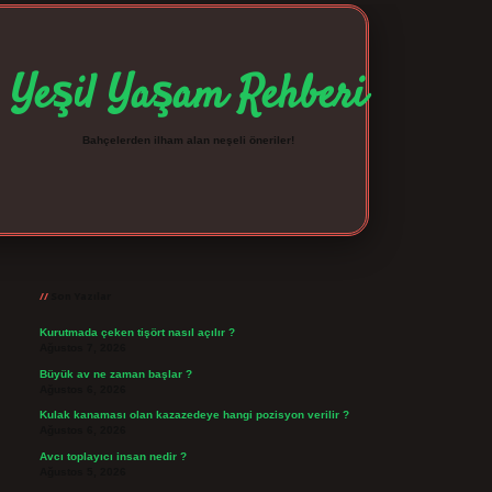
Yeşil Yaşam Rehberi
Bahçelerden ilham alan neşeli öneriler!
Sidebar
betexper giriş
betexpergir.net
Son Yazılar
Kurutmada çeken tişört nasıl açılır ?
Ağustos 7, 2026
Büyük av ne zaman başlar ?
Ağustos 6, 2026
Kulak kanaması olan kazazedeye hangi pozisyon verilir ?
Ağustos 6, 2026
Avcı toplayıcı insan nedir ?
Ağustos 5, 2026