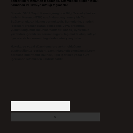
benzerlikleri tamamen tesadüfidir. Sitemizdeki bilgiler taslak
halindedir ve tavsiye niteliği taşımazlar.
Sitemiz, 5651 Sayılı Kanun gereğince Bilgi Teknolojileri ve
İletişim Kurumu (BTK) tarafından onaylanmış bir Yer
Sağlayıcı olarak hizmet vermektedir. Bu nedenle, sitedeki
içerikleri proaktif olarak denetleme veya araştırma
yükümlülüğümüz bulunmamaktadır. Ancak, üyelerimiz
yazdıkları içeriklerin sorumluluğunu taşımakta olup, siteye
üye olarak bu sorumluluğu kabul etmiş sayılırlar.
Hukuka ve yasal düzenlemelere aykırı olduğunu
düşündüğünüz içerikleri,
backlinkpanelicomtr@gmail.com
adresine bildirmeniz halinde, ilgili içerikler yasal süre
içerisinde sitemizden kaldırılacaktır.
Arama