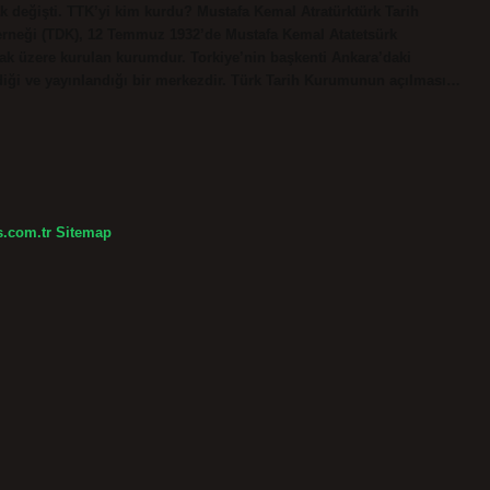
k değişti. TTK’yi kim kurdu? Mustafa Kemal Atratürktürk Tarih
erneği (TDK), 12 Temmuz 1932’de Mustafa Kemal Atatetsürk
ak üzere kurulan kurumdur. Torkiye’nin başkenti Ankara’daki
ildiği ve yayınlandığı bir merkezdir. Türk Tarih Kurumunun açılması…
s.com.tr
Sitemap