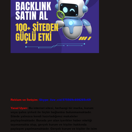
Reklam ve İletişim:
Skype: live:.cid.575569c608265c69
Yasal Uyarı:
Bu internet sitesi, herhangi bir marka, kurum
veya şahıs şirketi ile hiçbir bağlantısı bulunmamaktadır.
Sitede yalnızca kendi hazırladığımız makaleler
paylaşılmaktadır. Burada yer alan içerikler haber niteliği
taşımamakta olup, gerçek kurum ve kişiler hakkında
paylaşım yapılmamaktadır. Gerçek kurum ve kişiler ile isim