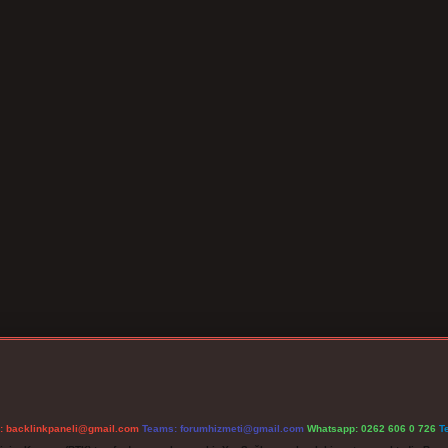
l:
backlinkpaneli@gmail.com
Teams:
forumhizmeti@gmail.com
Whatsapp: 0262 606 0 726
T