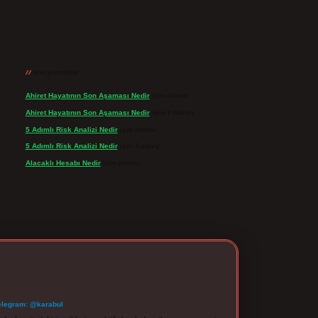
Son yorumlar
Ahiret Hayatının Son Aşaması Nedir
için
admin
Ahiret Hayatının Son Aşaması Nedir
için
Yıldırım
5 Adımlı Risk Analizi Nedir
için
admin
5 Adımlı Risk Analizi Nedir
için
Tuncay
Alacaklı Hesabı Nedir
için
admin
elegram: @karabul