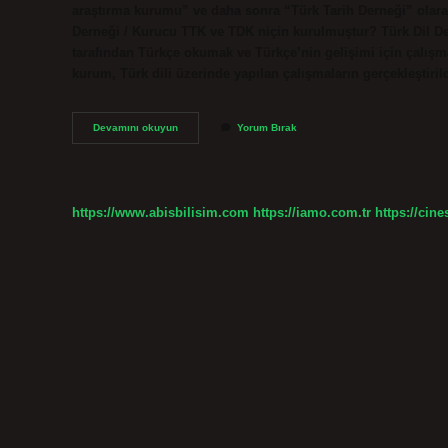
araştırma kurumu” ve daha sonra “Türk Tarih Derneği” olara
Derneği / Kurucu TTK ve TDK niçin kurulmuştur? Türk Dil D
tarafından Türkçe okumak ve Türkçe’nin gelişimi için çalışm
kurum, Türk dili üzerinde yapılan çalışmaların gerçekleştir
Türk
Devamını okuyun
Yorum Bırak
Tarih
Kurumu
Nasıl
Açıldı
https://www.abisbilisim.com
https://iamo.com.tr
https://cine