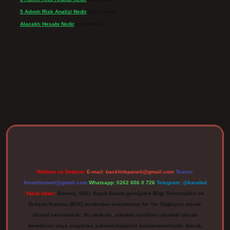
5 Adımlı Risk Analizi Nedir
için
Tuncay
Alacaklı Hesabı Nedir
için
admin
rgir.net
Reklam ve İletişim:
E-mail:
backlinkpaneli@gmail.com
Teams:
forumhizmeti@gmail.com
Whatsapp: 0262 606 0 726
Telegram: @karabul
Yasal Uyarı:
Sitemiz, 5651 Sayılı Kanun gereğince Bilgi Teknolojileri ve
İletişim Kurumu (BTK) tarafından onaylanmış bir Yer Sağlayıcı olarak
hizmet vermektedir. Bu nedenle, sitedeki içerikleri proaktif olarak
denetleme veya araştırma yükümlülüğümüz bulunmamaktadır. Ancak,