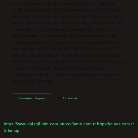
çevresel etkiler nedeniyle zamanla yalıtım ve yapışkan
özelliklerini kaybeder. Kumaşı tavana tutacak hiçbir şey
kalmadığı için sarkar. Tavan niye sarkar? Nem ve su hasarı:
Aracın içindeki nem, özellikle tavan döşemesi için büyük
bir tehdittir. Su sızıntıları veya yüksek nem, yapıştırıcı ve
köpük tabakasını zayıflatabilir. Bu, tavan panelinin bağlı
olduğu yüzeyden ayrılmasına ve sarkmasına neden olur.
Sarkan tavan nasıl yapıştırılır? Ortada sarkma varsa,
şırıngayı süper yapıştırıcıyla doldurup içine batırıp biraz
enjekte edip kumaşı yapıştırabilirsiniz. Ancak bu kısım sert
olacaktır ve altındaki malzeme erimeyen bir Japon
malzemesi olmalıdır. Sarkma zaten köşedeyse, uygun bir
yapıştırıcıyla germek…
Tavan
Devamını okuyun
10 Yorum
Döşemesi
Neden
Sarkar
https://www.abisbilisim.com
https://iamo.com.tr
https://cines.com.tr
Sitemap