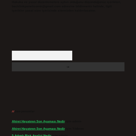
Hukuka ve yasal düzenlemelere aykırı olduğunu düşündüğünüz içerikleri,
backlinkpanelicomtr@gmail.com
adresine bildirmeniz halinde, ilgili
içerikler yasal süre içerisinde sitemizden kaldırılacaktır.
Arama
Son yorumlar
Ahiret Hayatının Son Aşaması Nedir
için
admin
Ahiret Hayatının Son Aşaması Nedir
için
Yıldırım
5 Adımlı Risk Analizi Nedir
için
admin