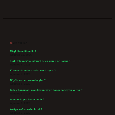
Sidebar
Son Yazılar
Müşkilin telifi nedir ?
Ağustos 10, 2026
Türk Telekom’da internet devir ücreti ne kadar ?
Ağustos 8, 2026
Kurutmada çeken tişört nasıl açılır ?
Ağustos 7, 2026
Büyük av ne zaman başlar ?
Ağustos 6, 2026
Kulak kanaması olan kazazedeye hangi pozisyon verilir ?
Ağustos 6, 2026
Avcı toplayıcı insan nedir ?
Ağustos 5, 2026
Aküye saf su eklenir mi ?
Ağustos 3, 2026