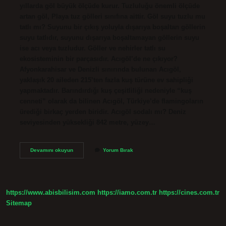
yıllarda göl büyük ölçüde kurur. Tuzluluğu önemli ölçüde
artan göl, Playa tuz gölleri sınıfına aittir. Göl suyu tuzlu mu
tatlı mı? Suyunu bir çıkış yoluyla dışarıya boşaltan göllerin
suyu tatlıdır, suyunu dışarıya boşaltamayan göllerin suyu
ise acı veya tuzludur. Göller ve nehirler tatlı su
ekosisteminin bir parçasıdır. Acıgöl’de ne çıkıyor?
Afyonkarahisar ve Denizli sınırında bulunan Acıgöl,
yaklaşık 20 aileden 215’ten fazla kuş türüne ev sahipliği
yapmaktadır. Barındırdığı kuş çeşitliliği nedeniyle “kuş
cenneti” olarak da bilinen Acıgöl, Türkiye’de flamingoların
ürediği birkaç yerden biridir. Acıgöl sodalı mı? Deniz
seviyesinden yüksekliği 842 metre, yüzey…
Acıgöl
Devamını okuyun
Yorum Bırak
Suyu
Tatlı
Mı
https://www.abisbilisim.com
https://iamo.com.tr
https://cines.com.tr
Sitemap