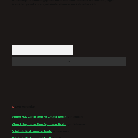
içerikler yasal süre içerisinde sitemizden kaldırılacaktır.
Arama
Son yorumlar
Ahiret Hayatının Son Aşaması Nedir
için
admin
Ahiret Hayatının Son Aşaması Nedir
için
Yıldırım
5 Adımlı Risk Analizi Nedir
için
admin