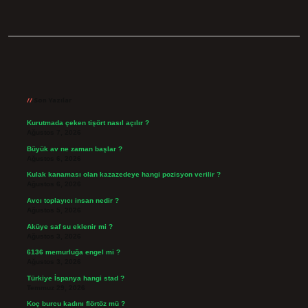
Sidebar
Son Yazılar
Kurutmada çeken tişört nasıl açılır ?
Ağustos 7, 2026
Büyük av ne zaman başlar ?
Ağustos 6, 2026
Kulak kanaması olan kazazedeye hangi pozisyon verilir ?
Ağustos 6, 2026
Avcı toplayıcı insan nedir ?
Ağustos 5, 2026
Aküye saf su eklenir mi ?
Ağustos 3, 2026
6136 memurluğa engel mi ?
Ağustos 3, 2026
Türkiye İspanya hangi stad ?
Temmuz 29, 2026
Koç burcu kadını flörtöz mü ?