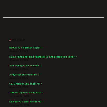
Sidebar
Son Yazılar
Büyük av ne zaman başlar ?
Ağustos 6, 2026
Kulak kanaması olan kazazedeye hangi pozisyon verilir ?
Ağustos 6, 2026
Avcı toplayıcı insan nedir ?
Ağustos 5, 2026
Aküye saf su eklenir mi ?
Ağustos 3, 2026
6136 memurluğa engel mi ?
Ağustos 3, 2026
Türkiye İspanya hangi stad ?
Temmuz 29, 2026
Koç burcu kadını flörtöz mü ?
Temmuz 26, 2026