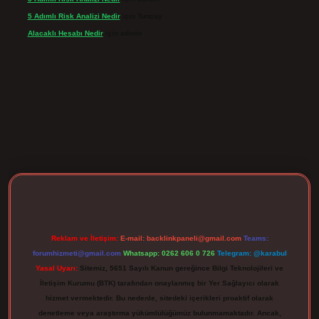
5 Adımlı Risk Analizi Nedir
için
Tuncay
Alacaklı Hesabı Nedir
için
admin
rgir.net
Reklam ve İletişim:
E-mail:
backlinkpaneli@gmail.com
Teams:
forumhizmeti@gmail.com
Whatsapp: 0262 606 0 726
Telegram: @karabul
Yasal Uyarı:
Sitemiz, 5651 Sayılı Kanun gereğince Bilgi Teknolojileri ve
İletişim Kurumu (BTK) tarafından onaylanmış bir Yer Sağlayıcı olarak
hizmet vermektedir. Bu nedenle, sitedeki içerikleri proaktif olarak
denetleme veya araştırma yükümlülüğümüz bulunmamaktadır. Ancak,