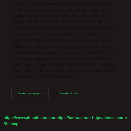
RAB’dir” ve Baal ibadetine meydan okuması nedeniyle
kendisine verilen bir unvan olabilir. İbranice İncil’de
kaydedildiği gibi, İlyas’ın meydan okuması cesur ve
doğrudandır. Hasem ne demek? Yahudi inancında
Yehova’nın isimlerinden biri. Adonai ne demek? Adonai,
“Rabbim/Rabbim” anlamına gelen YHVH olarak
kullanılmaktadır. Tarihte belli bir noktadan sonra YHWH
telaffuz edilmediğinden, adı geçen yerler Adonai olarak
telaffuz edilmeye başlanmış ve böylece Tanrı’nın bir sıfatı
olarak kabul edilmiştir31. Ahaha ne demek? “HAHAHA”
ifadesi daha yaygındır ve daha yüksek sesli bir kahkahayı
temsil eder. “AHAHA” ifadesi daha kısa ve hafiftir ve daha
az yüksek sesli bir kahkahayı temsil…
Ashem
Devamını okuyun
Yorum Bırak
Ne
Demek
https://www.abisbilisim.com
https://iamo.com.tr
https://cines.com.tr
Sitemap